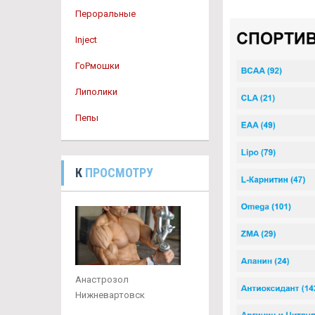
Пероральные
Inject
ГоРмошки
Липолики
Пепы
К
ПРОСМОТРУ
Анастрозол
Нижневартовск