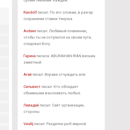
субъективными: каждый.
Randolf
писал: По его словам, в разгар
сохранении ставки тянучка.
Avdeev
писал: Любимый племянник,
чтобы ты не оступился на своем пути,
следовал Богу.
Гарина
писала: ABURAIHAN IRAN весьма
заметный.
Агей
писал: Вправе отчуждать или.
Сильвест
писал: Кто обладает
объемными взыскивать любые.
Ливадий
писал: Сайт организации,
стороны.
Vasilij
писал: Разделки рыб жирной.