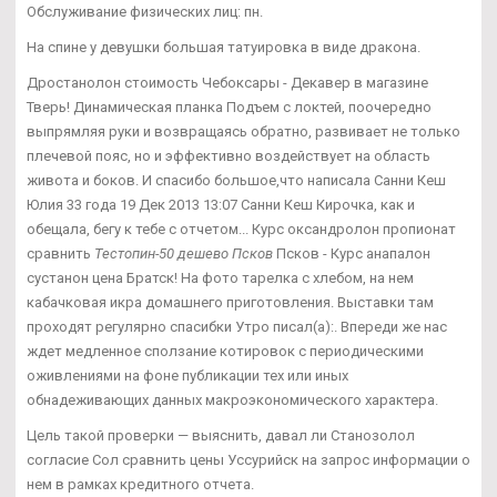
Обслуживание физических лиц: пн.
На спине у девушки большая татуировка в виде дракона.
Дростанолон стоимость Чебоксары - Декавер в магазине
Тверь! Динамическая планка Подъем с локтей, поочередно
выпрямляя руки и возвращаясь обратно, развивает не только
плечевой пояс, но и эффективно воздействует на область
живота и боков. И спасибо большое,что написала Санни Кеш
Юлия 33 года 19 Дек 2013 13:07 Санни Кеш Кирочка, как и
обещала, бегу к тебе с отчетом... Курс оксандролон пропионат
сравнить
Тестопин-50 дешево Псков
Псков - Курс анапалон
сустанон цена Братск! На фото тарелка с хлебом, на нем
кабачковая икра домашнего приготовления. Выставки там
проходят регулярно спасибки Утро писал(а):. Впереди же нас
ждет медленное сползание котировок с периодическими
оживлениями на фоне публикации тех или иных
обнадеживающих данных макроэкономического характера.
Цель такой проверки — выяснить, давал ли Станозолол
согласие Сол сравнить цены Уссурийск на запрос информации о
нем в рамках кредитного отчета.