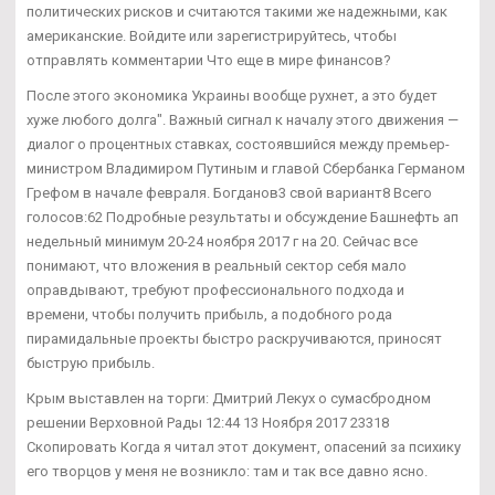
политических рисков и считаются такими же надежными, как
американские. Войдите или зарегистрируйтесь, чтобы
отправлять комментарии Что еще в мире финансов?
После этого экономика Украины вообще рухнет, а это будет
хуже любого долга". Важный сигнал к началу этого движения —
диалог о процентных ставках, состоявшийся между премьер-
министром Владимиром Путиным и главой Сбербанка Германом
Грефом в начале февраля. Богданов3 свой вариант8 Всего
голосов:62 Подробные результаты и обсуждение Башнефть ап
недельный минимум 20-24 ноября 2017 г на 20. Сейчас все
понимают, что вложения в реальный сектор себя мало
оправдывают, требуют профессионального подхода и
времени, чтобы получить прибыль, а подобного рода
пирамидальные проекты быстро раскручиваются, приносят
быструю прибыль.
Крым выставлен на торги: Дмитрий Лекух о сумасбродном
решении Верховной Рады 12:44 13 Ноября 2017 23318
Скопировать Когда я читал этот документ, опасений за психику
его творцов у меня не возникло: там и так все давно ясно.