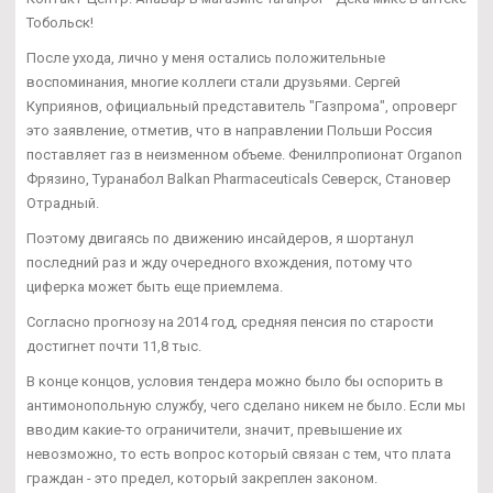
Тобольск!
После ухода, лично у меня остались положительные
воспоминания, многие коллеги стали друзьями. Сергей
Куприянов, официальный представитель "Газпрома", опроверг
это заявление, отметив, что в направлении Польши Россия
поставляет газ в неизменном объеме. Фенилпропионат Organon
Фрязино, Туранабол Balkan Pharmaceuticals Северск, Становер
Отрадный.
Поэтому двигаясь по движению инсайдеров, я шортанул
последний раз и жду очередного вхождения, потому что
циферка может быть еще приемлема.
Согласно прогнозу на 2014 год, средняя пенсия по старости
достигнет почти 11,8 тыс.
В конце концов, условия тендера можно было бы оспорить в
антимонопольную службу, чего сделано никем не было. Если мы
вводим какие-то ограничители, значит, превышение их
невозможно, то есть вопрос который связан с тем, что плата
граждан - это предел, который закреплен законом.