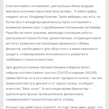
Если мне память не изменяет, центральные банки ведущих
мировых экономик нарастили свои активы… Я забыл цифру,
недавно читал. Владимир Комлев: Такие амбиции у нас есть, но
более прост международный выход через соглашения о
взаимном приеме карт с зарубежными платежными системами.
Разработан пакет решений, меняющих основания работы
Центрального Банка России, целеполагания, создающих новый
институт развития и актуализации суверенного объема
финансов, необходимого для оборотного и инвестиционного
кредита, стимулирования экономического развития в
требуемых стране количествах.
Две другие россиянки, Евгения Канаева и Марина Шпехт,
набрали соответственно третью (70,675) и седьмую (69,200)
суммы баллов, но в итоговый зачет турнира не попали - так как
превысили квоту в два места от одной страны, сообщает
агентство "Весь спорт". В настоящее время Манчестер —
крупный культурный, промышленный, финансовый,
коммерческий и транспортный центр страны.
В конце года дебиторку сократят, по году такие дивы дадут, что