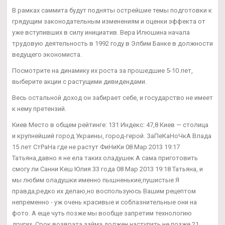
В рамках саммита будут подняты острейшие темы подготовки к
грядущим законодательным изменениям и оценки эффекта от
уже вступивших в силу инициатив. Вера Илюшина начала
трудовую деятельность в 1992 году в Элбим Банке в должности
ведущего экономиста.
Посмотрите на динамику их роста за прошедшие 5-10 лет,
выберите акции с растущими дивидендами.
Весь остальной доход он забирает себе, и государство не имеет
к нему претензий.
Киев Место в общем рейтинге: 131 Индекс: 47,8 Киев — столица
и крупнейший город Украины, город-герой. ЗаПеКаНоЧкА Влада
15 лет СтРаНа где не растут ФиНиКи 08 Мар 2013 19:17
Татьяна,давно я не ела таких оладушек А сама приготовить
смогу ли Санни Кеш Юлия 33 года 08 Мар 2013 19:18 Татьяна, и
мы любим оладушки именно пышненькие,пушистые Я
правда,редко их делаю,но воспользуюсь Вашим рецептом
непременно - уж очень красивые и соблазнительные они на
фото. А еще чуть позже мы вообще запретим технологию
других. Срок возврата займа должен наступить не позже 21