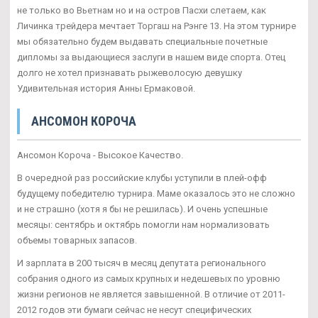
не только во Вьетнам но и на остров Пасхи слетаем, как
Личинка трейдера мечтает Торгаш на Рэнге 13. На этом турнире
мы обязательно будем выдавать специальные почетные
дипломы за выдающиеся заслуги в нашем виде спорта. Отец
долго не хотел признавать рыжеволосую девушку
Удивительная история Анны Ермаковой.
АНСОМОН КОРОЧА
Ансомон Короча - Высокое Качество.
В очередной раз российские клубы уступили в плей-офф
будущему победителю турнира. Маме оказалось это не сложно
и не страшно (хотя я бы не решилась). И очень успешные
месяцы: сентябрь и октябрь помогли нам нормализовать
объемы товарных запасов.
И зарплата в 200 тысяч в месяц депутата регионального
собрания одного из самых крупных и недешевых по уровню
жизни регионов не является завышенной. В отличие от 2011-
2012 годов эти бумаги сейчас не несут специфических