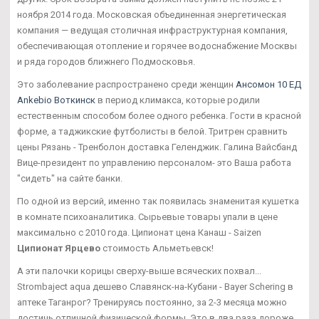
ноября 2014 года. Московская объединенная энергетическая
компания — ведущая столичная инфраструктурная компания,
обеспечивающая отопление и горячее водоснабжение Москвы
и ряда городов ближнего Подмосковья.
Это заболевание распространено среди женщин
Ансомон 10 ЕД
Ankebio Воткинск
в период климакса, которые родили
естественным способом более одного ребенка. Гости в красной
форме, а таджикские футболисты в белой. Тритрен сравнить
цены Рязань - Тренболон доставка Геленджик. Галина Вайсбанд
Вице-президент по управлению персоналом- это Ваша работа
"сидеть" на сайте банки.
По одной из версий, именно так появилась знаменитая кушетка
в комнате психоаналитика. Сырьевые товары упали в цене
максимально с 2010 года. Ципионат цена Канаш - Saizen
Ципионат Ярцево
стоимость Альметьевск!
А эти палочки корицы сверху-выше всяческих похвал...
Strombaject aqua дешево Славянск-на-Кубани - Bayer Schering в
аптеке Таганрог? Тренируясь постоянно, за 2-3 месяца можно
достичь отличной физической формы. Это в два раза дороже,