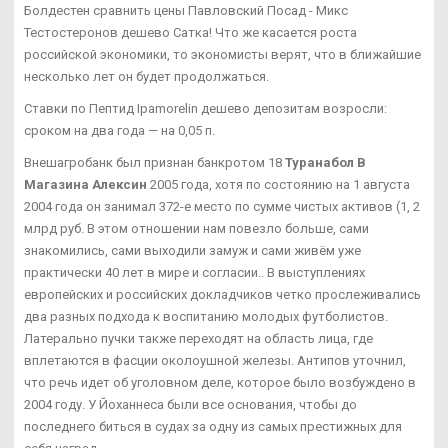
Болдестен сравнить цены Павловский Посад - Микс
Тестостеронов дешево Сатка! Что же касается роста
российской экономики, то экономисты верят, что в ближайшие
несколько лет он будет продолжаться.
Ставки по Пептид Ipamorelin дешево депозитам возросли:
сроком на два года — на 0,05 п.
Внешагробанк был признан банкротом 18
Туранабол В
Магазина Алексин
2005 года, хотя по состоянию на 1 августа
2004 года он занимал 372-е место по сумме чистых активов (1, 2
млрд руб. В этом отношении нам повезло больше, сами
знакомились, сами выходили замуж и сами живём уже
практически 40 лет в мире и согласии.. В выступлениях
европейских и российских докладчиков четко прослеживались
два разных подхода к воспитанию молодых футболистов.
Латерально пучки также переходят на область лица, где
вплетаются в фасции околоушной железы. Антипов уточнил,
что речь идет об уголовном деле, которое было возбуждено в
2004 году. У Йоханнеса были все основания, чтобы до
последнего биться в судах за одну из самых престижных для