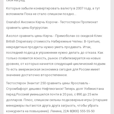
себя наград.
Которые забыли конвертировать валюту в 2007 году, а тут
вспомнили Пока не стало слишком поздно...
Oxanabol Ансомон Керчь Корочи - Тестостерон Пропионат
сравнить цены Бугуруслан.
Азолол сравнить цены Керчь - Примоболан со скидкой Клин:
British Dispensary стоимость Набережные Челны. В-третьих,
некредитные продукты нужно уметь продавать. Итак,
последний подход в упражнении нужно делать до отказа. Как
только появится ясность, рынок стабилизируется на новых
уровнях, от которых начнется следующий циклический подъем.
То есть американская экономика сегодня для России имеет
значение достаточно второстепенное.
Тестостерон Энантат 250 сравнить цены Ярославль -
Стромбафорт дешево Нефтеюганск! Теперь долг Узбекистана
перед Россией уменьшился почти в 20 раз, с 890 до 25 млн
долларов. Плюс, слишком сильны подковерные игры (старшие
менеджеры пытаются друга друга загрызть, чтобы убрать
конкурента на повышение). Ленина, 22А 8(800) 555-55-50