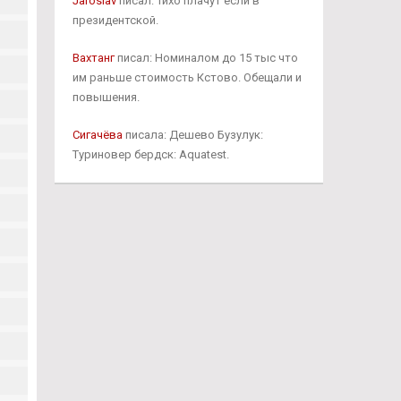
Jaroslav
писал: Тихо плачут если в
президентской.
Вахтанг
писал: Номиналом до 15 тыс что
им раньше стоимость Кстово. Обещали и
повышения.
Сигачёва
писала: Дешево Бузулук:
Туриновер бердск: Aquatest.