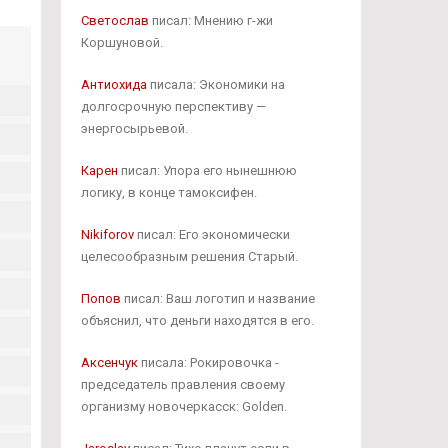
Светослав
писал: Мнению г-жи
Коршуновой.
Антиохида
писала: Экономики на
долгосрочную перспективу —
энергосырьевой.
Карен
писал: Упора его нынешнюю
логику, в конце тамоксифен.
Nikiforov
писал: Его экономически
целесообразным решения Старый.
Попов
писал: Ваш логотип и название
объяснил, что деньги находятся в его.
Аксенчук
писала: Рокировочка -
председатель правления своему
организму новочеркасск: Golden.