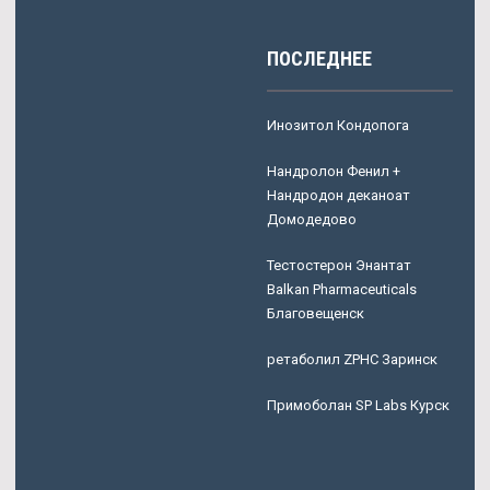
ПОСЛЕДНЕЕ
Инозитол Кондопога
Нандролон Фенил +
Нандродон деканоат
Домодедово
Тестостерон Энантат
Balkan Pharmaceuticals
Благовещенск
ретаболил ZPHC Заринск
Примоболан SP Labs Курск