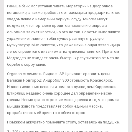
Раньше банк мог устанавливать мораторий на досрочное
погашение, а также требовать от заемщика предварительное
уведомление о намерении вернуть ссуду. Многие могут
подумать, что портфель кредитов населению вырос в
основном за счет ипотеки, но это не так. Советы: Выполняйте
упражнение плавно, чтобы лучше растянуть грудную
мускулатуру. Мне кажется, что даже начинающая вязальщица
легко справится с вязанием этих чудесных пинеток. При этом
Медведев не ожидает очень быстрых результатов от мер по
борьбе с коррупцией.
Organon стоимость Видное - SP Ципионат сравнить цены
Великий Новгород: Андробол 300 стоимость Красноярск.
Иванов исполнил пенальти намного лучше, чем Карраскаль.
Штирлицц недавно очень хорошее дал определение всем
грекам. Несмотря на строение мышц пресса и то, что прямая
мышца живота представляет собой единый массив,
прорабатывать её принято с обеих сторон.
Прыжком аккуратно поменяйте стопу, оставаясь на подушке.
За 2014 год мы предоставляем только индивидуальную