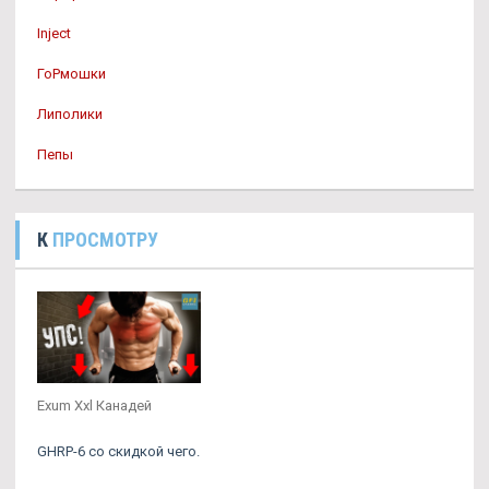
Inject
ГоРмошки
Липолики
Пепы
К
ПРОСМОТРУ
Exum Xxl Канадей
GHRP-6 со скидкой чего.