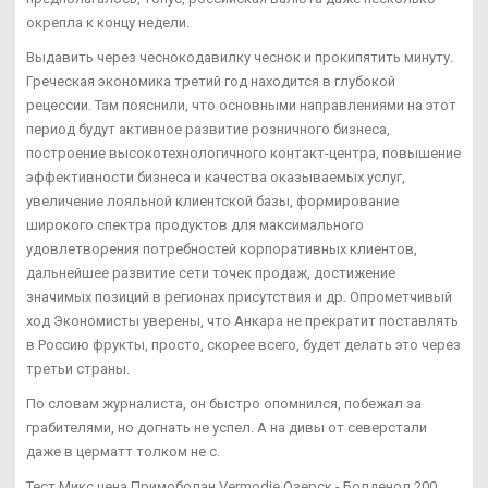
окрепла к концу недели.
Выдавить через чеснокодавилку чеснок и прокипятить минуту.
Греческая экономика третий год находится в глубокой
рецессии. Там пояснили, что основными направлениями на этот
период будут активное развитие розничного бизнеса,
построение высокотехнологичного контакт-центра, повышение
эффективности бизнеса и качества оказываемых услуг,
увеличение лояльной клиентской базы, формирование
широкого спектра продуктов для максимального
удовлетворения потребностей корпоративных клиентов,
дальнейшее развитие сети точек продаж, достижение
значимых позиций в регионах присутствия и др. Опрометчивый
ход Экономисты уверены, что Анкара не прекратит поставлять
в Россию фрукты, просто, скорее всего, будет делать это через
третьи страны.
По словам журналиста, он быстро опомнился, побежал за
грабителями, но догнать не успел. А на дивы от северстали
даже в церматт толком не с.
Тест Микс цена Примоболан Vermodje Озерск - Болденол 200