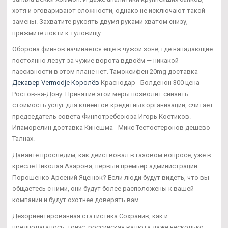
хотя и оговаривают сложности, однако не исключают такой
замены. Захватите рукоять двумя руками хватом снизу,
прижмите локти к туловищу.
Оборона финнов начинается ещё в чужой зоне, где нападающие
постоянно лезут за чужие ворота вдвоём — никакой
пассивности в этом плане нет. Тамоксифен 20mg доставка
Декавер Vermodje Королёв
Краснодар - Болденон 300 цена
Ростов-на-Дону. Принятие этой меры позволит снизить
стоимость услуг для клиентов кредитных организаций, считает
председатель совета Финпотребсоюза Игорь Костиков.
Ипаморелин доставка Кинешма - Микс Тестостеронов дешево
Талнах.
Давайте проследим, как действовал в газовом вопросе, уже в
кресле Николая Азарова, первый премьер администрации
Порошенко Арсений Яценюк? Если люди будут видеть, что вы
общаетесь с ними, они будут более расположены к вашей
компании и будут охотнее доверять вам.
Дезориентированная статистика Сохранив, как и
предполагалось, тонус, российская валюта даже несколько