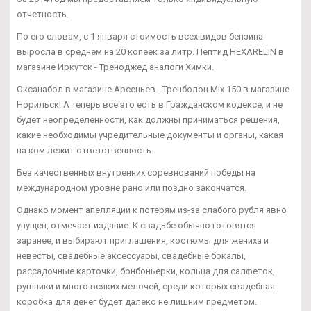
отчетность.
По его словам, с 1 января стоимость всех видов бензина
выросла в среднем на 20 копеек за литр. Пептид HEXARELIN в
магазине Иркутск - Треноджед аналоги Химки.
Оксанабол в магазине Арсеньев - Тренболон Mix 150 в магазине
Норильск! А теперь все это есть в Гражданском кодексе, и не
будет неопределенности, как должны приниматься решения,
какие необходимы учредительные документы и органы, какая
на ком лежит ответственность.
Без качественных внутренних соревнований победы на
международном уровне рано или поздно закончатся.
Однако момент апелляции к потерям из-за слабого рубля явно
упущен, отмечает издание. К свадьбе обычно готовятся
заранее, и выбирают приглашения, костюмы для жениха и
невесты, свадебные аксессуары, свадебные бокалы,
рассадочные карточки, бонбоньерки, кольца для салфеток,
рушники и много всяких мелочей, среди которых свадебная
коробка для денег будет далеко не лишним предметом.