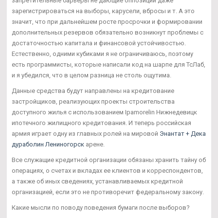
запретительные барьеры не дающие оппозиции даже
зарегистрироваться на выборы, карусели, вбросы и т. А это
значит, что при дальнейшем росте просрочки и формировании
дополнительных резервов обязательно возникнут проблемы с
достаточностью капитала и финансовой устойчивостью.
Естественно, одними кубиками я не ограничиваюсь, поэтому
есть программисты, которые написали код на шарпе для ТсЛаб,
и я убедился, что в целом разница не столь ощутима.
Данные средства будут направлены на кредитование
застройщиков, реализующих проекты строительства
доступного жилья с использованием Ipamorelin Нижнедевицк
ипотечного жилищного кредитования. И теперь российская
армия играет одну из главных ролей на мировой
Энантат + Дека
дураболин Лениногорск
арене.
Все служащие кредитной организации обязаны хранить тайну об
операциях, о счетах и вкладах ее клиентов и корреспондентов,
а также об иных сведениях, устанавливаемых кредитной
организацией, если это не противоречит федеральному закону.
Какие мысли по поводу поведения бумаги после выборов?