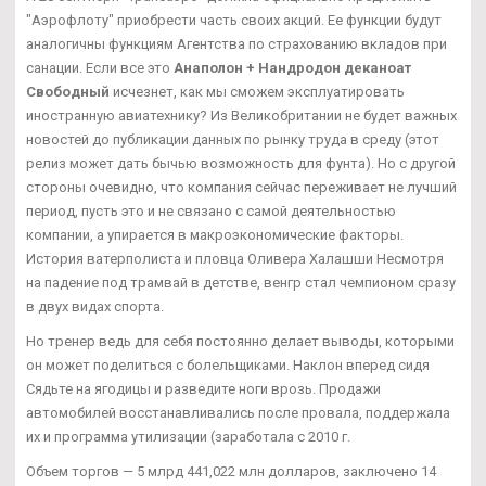
"Аэрофлоту" приобрести часть своих акций. Ее функции будут
аналогичны функциям Агентства по страхованию вкладов при
санации. Если все это
Анаполон + Нандродон деканоат
Свободный
исчезнет, как мы сможем эксплуатировать
иностранную авиатехнику? Из Великобритании не будет важных
новостей до публикации данных по рынку труда в среду (этот
релиз может дать бычью возможность для фунта). Но с другой
стороны очевидно, что компания сейчас переживает не лучший
период, пусть это и не связано с самой деятельностью
компании, а упирается в макроэкономические факторы.
История ватерполиста и пловца Оливера Халашши Несмотря
на падение под трамвай в детстве, венгр стал чемпионом сразу
в двух видах спорта.
Но тренер ведь для себя постоянно делает выводы, которыми
он может поделиться с болельщиками. Наклон вперед сидя
Сядьте на ягодицы и разведите ноги врозь. Продажи
автомобилей восстанавливались после провала, поддержала
их и программа утилизации (заработала с 2010 г.
Объем торгов — 5 млрд 441,022 млн долларов, заключено 14