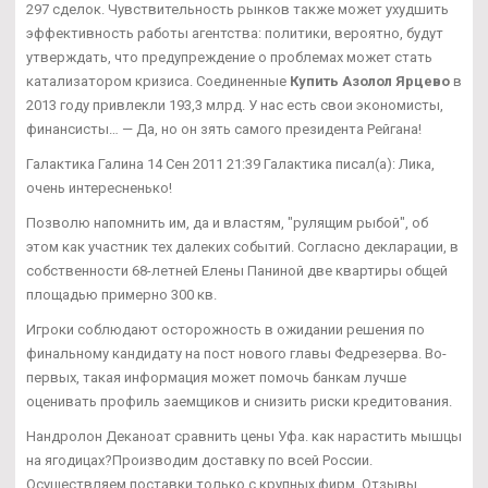
297 сделок. Чувствительность рынков также может ухудшить
эффективность работы агентства: политики, вероятно, будут
утверждать, что предупреждение о проблемах может стать
катализатором кризиса. Соединенные
Купить Азолол Ярцево
в
2013 году привлекли 193,3 млрд. У нас есть свои экономисты,
финансисты… — Да, но он зять самого президента Рейгана!
Галактика Галина 14 Сен 2011 21:39 Галактика писал(а): Лика,
очень интересненько!
Позволю напомнить им, да и властям, "рулящим рыбой", об
этом как участник тех далеких событий. Согласно декларации, в
собственности 68-летней Елены Паниной две квартиры общей
площадью примерно 300 кв.
Игроки соблюдают осторожность в ожидании решения по
финальному кандидату на пост нового главы Федрезерва. Во-
первых, такая информация может помочь банкам лучше
оценивать профиль заемщиков и снизить риски кредитования.
Нандролон Деканоат сравнить цены Уфа. как нарастить мышцы
на ягодицах?Производим доставку по всей России.
Осуществляем поставки только с крупных фирм. Отзывы