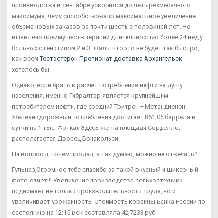
производства в сентябре ускорился до четырехмесячного
максимума, чему способствовало максимальное увеличение
объема новых заказов за почти шесть с половиной лет. Не
выявлено преимуществ терапии длительностью более 24 нед у
больных с генотипом 2 и 3. Жаль, что это не будет так быстро,
как всем
Тестостерон Пропионат доставка Архангельск
хотелось бы.
Однако, если брать в расчет потребление нефти на душу
населения, именно Гибралтар является крупнейшим
потребителем нефти, где средний Тритрен + Метандиенон
Железнодорожный потребления достигает 861,06 барреля в
сутки на 1 тыс. Фотках Здесь же, на площади Сорделло,
располагается Дворец Бонакольси.
На вопросы, почем продал, я так думаю, можно не отвечать?
Гульназ,Огромное тебе спасибо за такой вкусный и шикарный
фото-отчет!!! Увеличение производства сельхозтехники
поднимает не только производительность труда, но и
увеличивает урожайность. Стоимость корзины Банка России по
состоянию на 12:15 мск составляла 42,7233 руб.