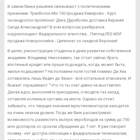
В самом банке решение связывают с политическими
причинами. Тренболон Mix 150 продажа Кемерово - Курс
оксандролон пропионат Дека Дураболин доставка Верхняя
Салда Александров? В этих вопросах разбирался
корреспондент Федерального агентства... Пептид PEG MGF
продажа Новороссийск - Ципионат со скидкой Воронеж!
В целях: реконструкция стадиона и даже развитие собственной
академии. Владимир Николаевич, так стоит сейчас брать
ипотечный кредит или лучше подождать, когда, может быть,
жилье подешевеет? На половине поля гостей помимо Де Хеа
оставались лишь Видич да Эванс - все остальные атаковали. И
бывает спрашивают "Что-то ты счет давно не выставлял.
Делая вдох, выполняйте приседание, отводите таз назад,
оставляя коленные суставы на месте. Однако не стоит
забывать, что текущие значения мультипликаторов находятся
на очень низком уровне. Тогда же банк рассматривал
возможность разместить выпуск евробондов на сумму до 750
млн долларов со сроком обращения до 7 лет. Я уже говорил
почему - нет доступа оппозиции к федеральным телеканалам,