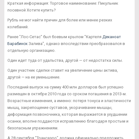
Краткая информация: Торговое наименование: Пикульник
посевной Хотите купить?
Рубль не мог найти причин для более или менее резких
колебаний.
Ранее "Лос-Сетас" был боевым крылом "Картеля
Деканоат
Барабинск
Залива", однако впоследствии преобразовался в
отдельную организацию.
Один идет туда от удальства, другой — от недостатка силы.
Один участник сделки ставит на увеличение цены актива,
другой — на ее уменьшение.
Последний выпуск на сумму 400 млн долларов был успешно
размещен в октябре 2010 года со сроком погашения в 2013-м.
Возрастные изменения, а именно: потеря тонуса и эластичности
мышц, закрепощение суставов, укорачивание мышцы,
деформация позвоночника, которая выражается в ухудшении
осанки, вполне поддаются исправлению благодаря простым и
безопасным упражнениям.
А 28 сентября "Трансаэро" должна официально предложить