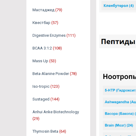
Мастаджед
(79)
Квестбар
(57)
Digestive Enzymes
(111)
BCAA 3:1:2
(108)
Mass Up
(53)
Beta-Alanine Powder
(78)
Iso-tropic
(123)
Sustaged
(144)
Anhui Anke Biotechnology
(29)
Thymosin Beta
(64)