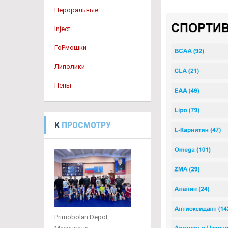
Пероральные
Inject
ГоРмошки
Липолики
Пепы
К
ПРОСМОТРУ
Primobolan Depot