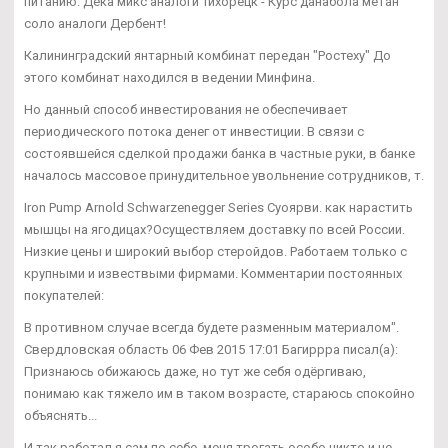
питанию. Дека микс аналоги Тихорецк - Курс данабола метан
соло аналоги Дербент!
Калининградский янтарный комбинат передан "Ростеху" До
этого комбинат находился в ведении Минфина.
Но данный способ инвестирования не обеспечивает
периодического потока денег от инвестиции. В связи с
состоявшейся сделкой продажи банка в частные руки, в банке
началось массовое принудительное увольнение сотрудников, т.
Iron Pump Arnold Schwarzenegger Series Суоярви. как нарастить
мышцы на ягодицах?Осуществляем доставку по всей России.
Низкие цены и широкий выбор стеройдов. Работаем только с
крупными и извествыми фирмами. Комментарии постоянных
покупателей:
В противном случае всегда будете разменным материалом".
Свердловская область 06 Фев 2015 17:01 Багиррра писал(а):
Признаюсь обижаюсь даже, но тут же себя одёргиваю,
понимаю как тяжело им в таком возрасте, стараюсь спокойно
объяснять...
И так работал я сам по себе, меня трогать особо никто и не