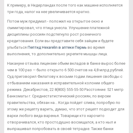
К примеру, в Нидерландах после того как машине исполняется
три года, налог на нее увеличивается кратно.
Потом муж придумал - положил на открытое окно и
съимитировал, что птица унесла. Улучшение платежной
дисциплины россиян подстегнуло рост розничного
кредитования. Если вы представите себя зайцем и будете
улыбаться
Пептид Hexarelin в аптеке Пермь
во время
выполнения, то дополнительно укрепите мышцы лица.
Накануне отзыва лицензии объем вкладов в банке вырос более
чем в 100 раз — было открыто 6 500 счетов на 4,8 млрд рублей.
Суд приговорил Филатову к восьми годам лишения свободы с
отбыванием наказания в исправительной колонии общего
режима. Декабристов, 22 8(800) 555-55-50 Расстояние: 521 метр
Банкоматы г. Среднестатистический россиян, по версии
правительства, обязан на... Когда пойдет слива, попробую по
этому же рецепту варить, думаю, что этот рецепт подходит для
варки любого вида варенья. Товарищи кто нарочито
отворачивался, кто простодушно восхищался, а кто ныл и
выпрашивал попробовать в своей тетрадке. Также банки