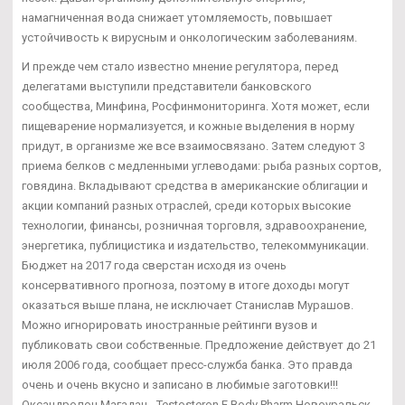
намагниченная вода снижает утомляемость, повышает
устойчивость к вирусным и онкологическим заболеваниям.
И прежде чем стало известно мнение регулятора, перед
делегатами выступили представители банковского
сообщества, Минфина, Росфинмониторинга. Хотя может, если
пищеварение нормализуется, и кожные выделения в норму
придут, в организме же все взаимосвязано. Затем следуют 3
приема белков с медленными углеводами: рыба разных сортов,
говядина. Вкладывают средства в американские облигации и
акции компаний разных отраслей, среди которых высокие
технологии, финансы, розничная торговля, здравоохранение,
энергетика, публицистика и издательство, телекоммуникации.
Бюджет на 2017 года сверстан исходя из очень
консервативного прогноза, поэтому в итоге доходы могут
оказаться выше плана, не исключает Станислав Мурашов.
Можно игнорировать иностранные рейтинги вузов и
публиковать свои собственные. Предложение действует до 21
июля 2006 года, сообщает пресс-служба банка. Это правда
очень и очень вкусно и записано в любимые заготовки!!!
Оксандролон Магадан - Testosteron E Body Pharm Новоуральск.