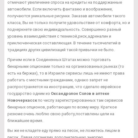
отмечают увеличение спроса на кредиты на поддержанные
автомобили. Если включить фантазию и воображение,
получаются уникальные рисунки. Заказав автомобили такого
класса, Вы не только получите удовольствие от комфорта, но и
подчеркнете свою индивидуальность. Совершенно разный
уровень взаимодействия с техникой,риск,адреналин и
приключенческая составляющая. В течение тысячелетий в
традициях других цивилизаций такой привычки не было.
Причем если в Соединенных Штатах можно торговать
бинарными опционами только на организованных рынках (то
есть на биржах), то в Израиле сервисы лишь не имеют права
работать с местными гражданами, однако запрет не
распространяется на иностранцев, что сделало еврейское
государство одним из
Оксандролон Солов в аптеке
Новочеркасск
по числу зарегистрированных там сервисов
бинарных опционов, работающих по всему миру. Краткое
резюме:очень люблю свою работу,поставлены цели на
ближайшее время.
Вы же не кладете еду прямо на песок, не ложитесь лицом в
песок. Давая организму дополнительную энергию,