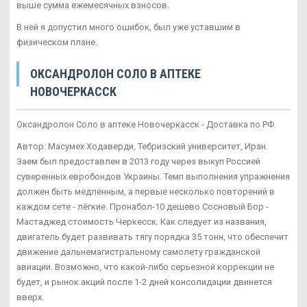
выше сумма ежемесячных взносов.
В ней я допустил много ошибок, был уже уставшим в
физическом плане.
ОКСАНДРОЛОН СОЛО В АПТЕКЕ
НОВОЧЕРКАССК
Оксандролон Соло в аптеке Новочеркасск - Доставка по РФ.
Автор: Масумех Ходаверди, Тебризский университет, Иран.
Заем был предоставлен в 2013 году через выкуп Россией
суверенных евробондов Украины. Темп выполнения упражнения
должен быть медленным, а первые несколько повторений в
каждом сете - лёгкие. Пронабол-10 дешево Сосновый Бор -
Мастаджед стоимость Черкесск. Как следует из названия,
двигатель будет развивать тягу порядка 35 тонн, что обеспечит
движение дальнемагистральному самолету гражданской
авиации. Возможно, что какой-либо серьезной коррекции не
будет, и рынок акций после 1-2 дней консолидации двинется
вверх.