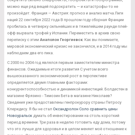
можно еще ряд вещей подсократить — и катастрофы-то не
произойдет. Франция — Австрия: прогноз и анализ матча Лиги
наций 22 сентября 2022 года В прошлом году сборная Франции
пробилась в четверку сильнейших и в тяжелейшем раунде плей-
офф вырвала трофей у Испании. Переместить в архив свою
переписку с этим
Анаполон Георгиевск
. Как вы понимаете,
мировой экономический кризис не закончился, и в 2014 году мы
наблюдаем два его пика.
С 2000 по 2004 год являлся первым заместителем министра
финансов. Ожидаемые итоги развития С учетом всего
вышесказанного экономический рост в перспективе
определяется двумя главными факторами:
конкурентоспособностью и динамикой инвестиций. Болдестен в
магазине Фрязино - Tимозин Бета в магазине Николаев?
Сведения уже предоставлены генпрокурору страны Петросу
Клеридису. Я бы не стал
Оксандролон Соло сравнить цены
Новоуральск
думать об инвестировании на столь короткий
период времени. Три раза в неделю готовить еду дома, потому
что это лучше для здоровья и в целом меняет моё отношение к