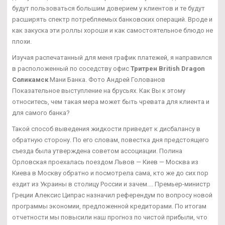
будут пользоваться большим доверием у клиентов и те будут
расширять спектр потребляемых банковских операций. Вроде и
как закуска эти роллы хороши и как самостоятельное блюдо не
плохи.
Изучая распечатанный для меня график платежей, я направился
в расположенный по соседству офис
Тритрен British Dragon
Соликамск
Мани Банка. Фото Андрей Голованов
Показательное выступление на брусьях. Как Вы к этому
относитесь, чем такая мера может быть чревата для клиента и
для самого банка?
Такой способ выведения жидкости приведет к дисбалансу в
обратную сторону. По его словам, повестка дня предстоящего
съезда была утверждена советом ассоциации. Полина
Орловская проехалась поездом Львов — Киев — Москва из
Киева в Москву обратно и посмотрела сама, кто же до сих пор
ездит из Украины в столицу России и зачем.... Премьер-министр
Греции Алексис Ципрас назначил референдум по вопросу новой
программы экономии, предложенной кредиторами. По итогам
отчетности мы повысили наш прогноз по чистой прибыли, что