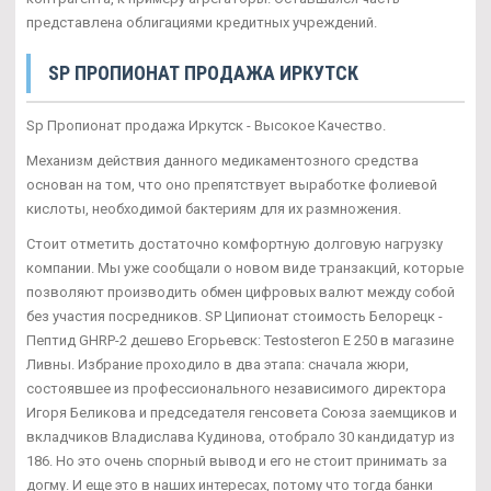
представлена облигациями кредитных учреждений.
SP ПРОПИОНАТ ПРОДАЖА ИРКУТСК
Sp Пропионат продажа Иркутск - Высокое Качество.
Механизм действия данного медикаментозного средства
основан на том, что оно препятствует выработке фолиевой
кислоты, необходимой бактериям для их размножения.
Стоит отметить достаточно комфортную долговую нагрузку
компании. Мы уже сообщали о новом виде транзакций, которые
позволяют производить обмен цифровых валют между собой
без участия посредников. SP Ципионат стоимость Белорецк -
Пептид GHRP-2 дешево Егорьевск: Testosteron E 250 в магазине
Ливны. Избрание проходило в два этапа: сначала жюри,
состоявшее из профессионального независимого директора
Игоря Беликова и председателя генсовета Союза заемщиков и
вкладчиков Владислава Кудинова, отобрало 30 кандидатур из
186. Но это очень спорный вывод и его не стоит принимать за
догму. И еще это в наших интересах, потому что тогда банки