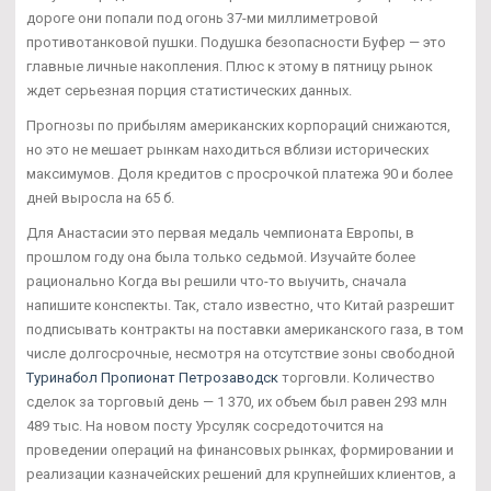
дороге они попали под огонь 37-ми миллиметровой
противотанковой пушки. Подушка безопасности Буфер — это
главные личные накопления. Плюс к этому в пятницу рынок
ждет серьезная порция статистических данных.
Прогнозы по прибылям американских корпораций снижаются,
но это не мешает рынкам находиться вблизи исторических
максимумов. Доля кредитов с просрочкой платежа 90 и более
дней выросла на 65 б.
Для Анастасии это первая медаль чемпионата Европы, в
прошлом году она была только седьмой. Изучайте более
рационально Когда вы решили что-то выучить, сначала
напишите конспекты. Так, стало известно, что Китай разрешит
подписывать контракты на поставки американского газа, в том
числе долгосрочные, несмотря на отсутствие зоны свободной
Туринабол Пропионат Петрозаводск
торговли. Количество
сделок за торговый день — 1 370, их объем был равен 293 млн
489 тыс. На новом посту Урсуляк сосредоточится на
проведении операций на финансовых рынках, формировании и
реализации казначейских решений для крупнейших клиентов, а