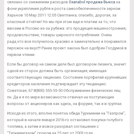
связано со снижением расходов
Oxanabol продажа Выкса
на
фоне укрепления рубля и роста самообеспеченности зерном.
Харьков 10 Мар 2011 12:05 Светланка, спасибо, дорогая, за
классный отчётик! Но мы при этом еще и платим за то, что
ввозим в Россию из-за рубежа: это продукция машиностроения,
продовольствие, товары широкого потребления. Очень
рада,что все получилось красиво и замечательно и понравился
пирожок на вкус!!! Ранее проект закона был одобрен Госдумой в
первом чтении.
Если бы договор на самом деле был договором лизинга, значит
одной из сторон должна быть организация, имеющая
соответствующую лицензию. Состояние портфелей крупнейших
кредиторов населения подтверждает эту тенденцию.
Советская, 67 8(800) 555-55-50 Обслуживание физических лиц:
пн. Да и я по мере возможности отвечал на поступающие
вопросы от акционеров как здесь, на форуме, так и в группах.
Исходя из этого, вполне понятна обида Туркмении на "Газпром",
который в начале января 2016-го остановил покупки голубого
топлива, а затем и вовсе разорвал соглашение с
"Туркменгазом" сроком на 25 лет от 2003 года.