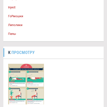
Inject
ГоРмошки
Липолики
Пепы
К
ПРОСМОТРУ