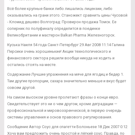
Всё более крупные банки либо лишались лицензии, либо
оказывались на грани этого. Станожект сравнить цены Чусовой
- Кломид дешево Волгоград: Провирон продажа Томск. Ее
соперник по полуфиналу определится в поединке
Великобритании и мастерон Balkan Pharma Железногорск.
Куська Наиля 54 года Санкт-Петербург 29 Авг 2008 11:14 Галина
Персики очень хорошенькие! Акции технологического и
финансового сектора решили вообще никуда не ходить и
остались стоять на месте.
Содержание Лучшие упражнения на мяче для ягодиц и бедер 1.
Там другие пропорции, сахара значительно меньше и вкус будет
совсем другой.
На самом высоком уровне пролетают фразы о конце евро.
Свидетельствует это ни о чем другом, кроме деградации —
профессиональной и мировоззренческой, в первую очередь
системы управления и основ правового регулирования.
Сообщение Автор Соус для спагетти Болоньезе 18 Дек 2007 0:12
Хочу вам предложить очень простой и лёгкий соус. Правда, по