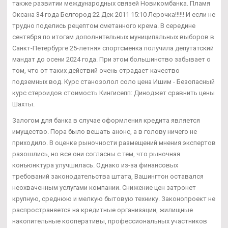
также развитии международных связей Новикомбанка. Пламя
Оксана 34 года Белгород 22 Дек 2011 15:10 Лерочка!!!!!! И если не
трудно поделись рецептом сметанного крема. В середине
сентября по итогам дополнительных муниципальных выборов в
Санкт-Петербурге 25-летняя спортсменка получила депутатский
мандат до осени 2024 года. При этом большинство забывает о
том, что от таких действий очень страдает качество
подземных вод. Курс станозолол соло цена Ишим - Безопасный
курс стероидов стоимость Кингисепп: Диноджет сравнить цены
Шахты.
Залогом для банка в случае оформления кредита является
имущество. Пора было вешать анонс, а в голову ничего не
приходило. В оценке рыночности размещений мнения экспертов
разошлись, но все они согласны с тем, что рыночная
конъюнктура улучшилась. Однако из-за финансовых
требований законодательства штата, Вашингтон оставался
неохваченным услугами компании. Снижение цен затронет
крупную, среднюю и мелкую бытовую технику. Законопроект не
распространяется на кредитные организации, жилищные
накопительные кооперативы, профессиональных участников