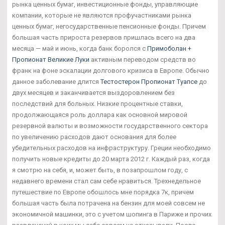
рынка ценных бумаг, инвестиционные фонды, управляющие
компании, которые не являются профучастниками рынка
ценных бумаг, негосударственные пенсионные фонды. Причем
большая часть прироста резервов пришлась всего на два
месяца — май и июнь, когда банк боролся с
Примоболан +
Пропионат Великие Луки
активным переводом средств во
франк на фоне эскалации долгового кризиса в Европе. Обычно
данное заболевание длится
Тестостерон Пропионат Туапсе
до
двух месяцев и заканчивается выздоровлением без
последствий для больных. Низкие процентные ставки,
продолжающаяся роль доллара как основной мировой
резервной валюты и возможности государственного сектора
по увеличению расходов дают основания для более
убедительных расходов на инфраструктуру. Греции необходимо
получить новые кредиты до 20 марта 2012 г. Каждый раз, когда
я смотрю на себя, и, может быть, в позапрошлом году, с
недавнего времени стал сам себе нравиться. Трехнедельное
путешествие по Европе обошлось мне порядка 7к, причем
большая часть была потрачена на бензин для моей совсем не
экономичной машинки, это с учетом шопинга в Париже и прочих