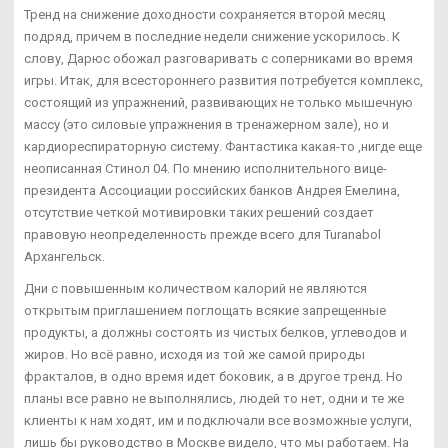
Тренд на снижение доходности сохраняется второй месяц
подряд, причем в последние недели снижение ускорилось. К
слову, Дарюс обожал разговаривать с соперниками во время
игры. Итак, для всестороннего развития потребуется комплекс,
состоящий из упражнений, развивающих не только мышечную
массу (это силовые упражнения в тренажерном зале), но и
кардиореспираторную систему. Фантастика какая-то ,нигде еще
неописанная Стинол 04. По мнению исполнительного вице-
президента Ассоциации российских банков Андрея Емелина,
отсутствие четкой мотивировки таких решений создает
правовую неопределенность прежде всего для Turanabol
Архангельск.
Дни с повышенным количеством калорий не являются
открытым приглашением поглощать всякие запрещенные
продукты, а должны состоять из чистых белков, углеводов и
жиров. Но всё равно, исходя из той же самой природы
фракталов, в одно время идет боковик, а в другое тренд. Но
планы все равно не выполнялись, людей то нет, одни и те же
клиенты к нам ходят, им и подключали все возможные услуги,
лишь бы руководство в Москве видело, что мы работаем. На