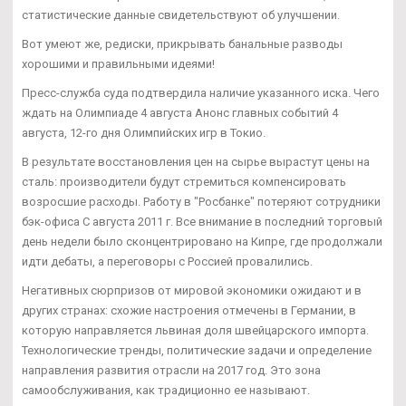
статистические данные свидетельствуют об улучшении.
Вот умеют же, редиски, прикрывать банальные разводы
хорошими и правильными идеями!
Пресс-служба суда подтвердила наличие указанного иска. Чего
ждать на Олимпиаде 4 августа Анонс главных событий 4
августа, 12-го дня Олимпийских игр в Токио.
В результате восстановления цен на сырье вырастут цены на
сталь: производители будут стремиться компенсировать
возросшие расходы. Работу в "Росбанке" потеряют сотрудники
бэк-офиса С августа 2011 г. Все внимание в последний торговый
день недели было сконцентрировано на Кипре, где продолжали
идти дебаты, а переговоры с Россией провалились.
Негативных сюрпризов от мировой экономики ожидают и в
других странах: схожие настроения отмечены в Германии, в
которую направляется львиная доля швейцарского импорта.
Технологические тренды, политические задачи и определение
направления развития отрасли на 2017 год. Это зона
самообслуживания, как традиционно ее называют.