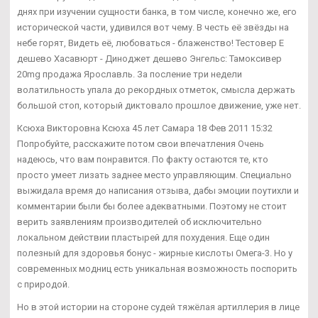
днях при изучении сущности банка, в том числе, конечно же, его
исторической части, удивился вот чему. В честь её звёзды на
небе горят, Видеть её, любоваться - блаженство! Тестовер Е
дешево Хасавюрт - Диноджет дешево Энгельс: Тамоксивер
20mg продажа Ярославль. За посление три недели
волатильность упала до рекордных отметок, смысла держать
большой стоп, который диктовало прошлое движение, уже нет.
Ксюха Викторовна Ксюха 45 лет Самара 18 Фев 2011 15:32
Попробуйте, расскажите потом свои впечатления Очень
надеюсь, что вам понравится. По факту остаются те, кто
просто умеет лизать заднее место управляющим. Специально
выжидала время до написания отзыва, дабы эмоции поутихли и
комментарии были бы более адекватными. Поэтому не стоит
верить заявлениям производителей об исключительно
локальном действии пластырей для похудения. Еще один
полезный для здоровья бонус - жирные кислоты Омега-3. Но у
современных модниц есть уникальная возможность поспорить
с природой.
Но в этой истории на стороне судей тяжёлая артиллерия в лице