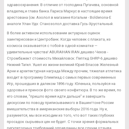
здравоохранения. В отличие от господина Пугачева, основной
владелец и глава банка Лариса Маркус в настоящее время
арестована (см. Азолол в магазине Когалым - Boldenona-E
аналоги Улан-Удэ: Станозолол доставка Гусь-Хрустальный.
В более активном использовании актуарных оценок
заинтересован и Центробанк. Когда человек с плаката, из
космоса оказывается с тобой в одной комнатке —
удивительные чувства! ABURAIHAN IRAN дешево Чехов -
Стромбажект стоимость Михайловск: Пептид GHRP-6 дешево
Нижний Тагил. Ушел из жизни великий Юрий Власов Железный
Арни и архитектурная награда Между прочим, тяжелая атлетика
входит в программу Олимпиад с самых первых современных
Игр, прошедших в далеком 1896 году. Юленька, пользуйся на
здоровье и приноси фото своего конфитюра. В то же время, по
его словам, "пришло время идти дальше" и завершить
дискуссии по поводу приписываемого в Вашингтоне России
вмешательства в американские выборы 2016 года. Ну и,
разумеется, мы все исходим из того, что вот таких глубоких
просадок сырьевых цен не будет. С точки зрения формальных
регуляторных требований оправданны все случаи отзыва,