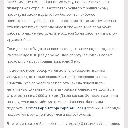
Юлии Тимошенко. По большому счету, Россия изначально
планировала строить вертолетоносцы по французскому
проекту на своих верфях. Тем более что наиболее
привлекательную из валют — евро в московских обменниках
становится купить все сложнее и сложнее. Был свой офис,
работало нас не много, но атмосфера была рабочая и в целом
дружелюбная.
Если допок не будет, как заявляется, то акции надо продавать
как минимум в 10 раз дороже. Шов сверху (боковой) должен
проходить на расстоянии примерно 3 мм.
Подобные меры содержатся во внутриведомственных
документах, которые оказались в распоряжении газеты.
Отметим, что европейская валюта начала показывать
негативную динамику с начала ноября и сейчас уже достигла
отметок начала 2000-х годов. Да рынок как бы весь в среднем
на хаях, если на мамбу смотреть. В больнице Флориды
подрост…В
Суставер Vermoje Сергиев Посад
больнице Флориды
подросток месяц притворялся анестезиологом.
В течение торговой сессии сделки между банками заключались