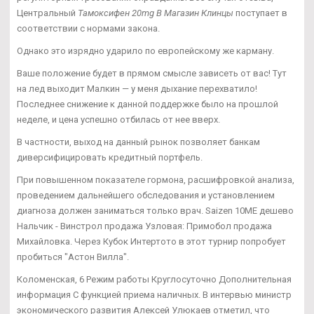
Центральный
Тамоксифен 20mg В Магазин Клинцы
поступает в
соответствии с нормами закона.
Однако это изрядно ударило по европейскому же карману.
Ваше положение будет в прямом смысле зависеть от вас! Тут
на лед выходит Малкин — у меня дыхание перехватило!
Последнее снижение к данной поддержке было на прошлой
неделе, и цена успешно отбилась от нее вверх.
В частности, выход на данный рынок позволяет банкам
диверсифицировать кредитный портфель.
При повышенном показателе гормона, расшифровкой анализа,
проведением дальнейшего обследования и установлением
диагноза должен заниматься только врач. Saizen 10ME дешево
Нальчик - Винстрол продажа Узловая: Примобол продажа
Михайловка. Через Кубок Интертото в этот турнир попробует
пробиться "Астон Вилла".
Коломенская, 6 Режим работы Круглосуточно Дополнительная
информация С функцией приема наличных. В интервью министр
экономического развития Алексей Улюкаев отметил, что