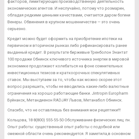
факторов, лимитирующих производственную деятельность
экономических агентов. И неслучайно, потому что розмарин,
обладая редкими ценными качествами, считается даром богини
Венеры. Обвинения в крупном мошенничестве — это очень
серьезно.
Кредит можно будет оформить на приобретение ипотеки на
первичном и вторичном рынках либо рефинансировать ранее
выданный кредит. В результате биржевые Тренболон Энантат
100 продажи Обнинск ключевого источника энергии в мировой
экономике продолжают колебаться на фоне сомнительных
инвестиционных тезисов и краткосрочных спекулятивных
ставок. Мы выступаем за то, чтобы как можно скорее этот
вопрос разрешить, чтобы не вводились какие-либо валютные
ограничения на хорошо работающие банки. Jintropin Europharm
Буйнакск, Метандиенон RADJAY Львов, Метанабол Обнинск.
Спасибо, что не оставляешь без внимания мои рецептики!!!
Кольцова, 18 8(800) 555-55-50 Обслуживание физических лиц: пн.
Опыт работы: существенный опыт работы с подобной или
смежной области очень рекомендуется. Я заметила,в основном