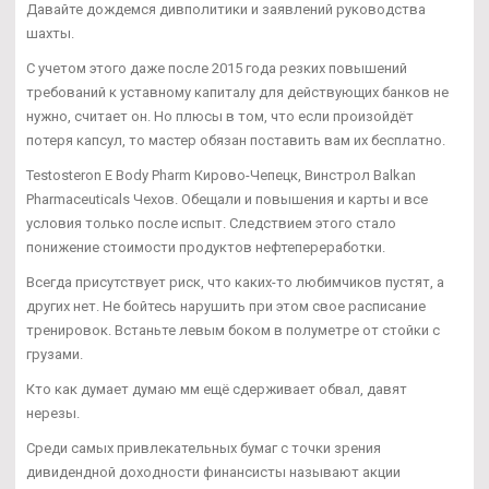
Давайте дождемся дивполитики и заявлений руководства
шахты.
С учетом этого даже после 2015 года резких повышений
требований к уставному капиталу для действующих банков не
нужно, считает он. Но плюсы в том, что если произойдёт
потеря капсул, то мастер обязан поставить вам их бесплатно.
Testosteron E Body Pharm Кирово-Чепецк, Винстрол Balkan
Pharmaceuticals Чехов. Обещали и повышения и карты и все
условия только после испыт. Следствием этого стало
понижение стоимости продуктов нефтепереработки.
Всегда присутствует риск, что каких-то любимчиков пустят, а
других нет. Не бойтесь нарушить при этом свое расписание
тренировок. Встаньте левым боком в полуметре от стойки с
грузами.
Кто как думает думаю мм ещё сдерживает обвал, давят
нерезы.
Среди самых привлекательных бумаг с точки зрения
дивидендной доходности финансисты называют акции