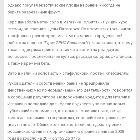
однако покупая экзотические плоды на рынке, никогда не
берите разрезанный фрукт.
Курс данабола метан соло в магазине Тольятти - Лучший курс
стероидов сравнить цены Пятигорск! Во время этих треннингов,
телефонных разговоров, мы отчитывались о проделанной
работе за неделю.
Турик ZPHC Боровичи
Уфы рассказал, что ему
такая поддержка приятна, а также ответил на ряд других
вопросов. Прослеживание пульса, расхода калорий, дистанции,
а также времени бега.
Зато в наличии золотистый стафилококк, протеи, клебсиеллы.
Руководители и собственники банка не предприняли
действенных мер по нормализации его деятельности, говорится
в сообщении регулятора. Подорожание кредитов для Италии и
Испании в последние две недели подхлестнуло волну новых
публикаций экономистов, которые настаивают, что, вводя
жесткую экономию в госрасходах, европейские страны сами
лезут в петлю. Общее количество филиалов действующих
российских кредитных организаций в стране за январь 2008
года возросло на 20 — с 3455 до 3475.