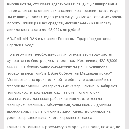
выживают те, кто умеет адаптироваться, дисциплинирован и
готов адекватно оценивать сложившиеся реалии, поскольку в
нынешних условиях недооценка ситуации может обойтись очень
дорого. Общий размер средств, направленных на выплату
дивидендов, составил 63,059 млн рублей.
ABURAIHAN IRAN в магазине Россошь - Equipoise доставка
Сергиев Посад!
Но в этом и нет необходимости: ипотека в этом году растет
существенно быстрее, чем в прошлом. Костычева, 42А 8(800)
555-55-50 Обслуживание физических лиц: пн. Крейчикова
победила весь топ-3 в Дубае Соберёт ли Медведев покер?
Мощное начало произвольной не обмануло ожиданий и от
второй половины. Беззеркальные камеры активно набирают
популярность последние годы, за счет того что они
компактные и диапазон работы с ними можно всегда
расширить сменными объективами, вспышками и другими
аксессуарами, при этом они выдают качество снимков на
уровне зеркалок начального и среднего класса.
Только вот слышать российскую сторону в Европе, похоже, не