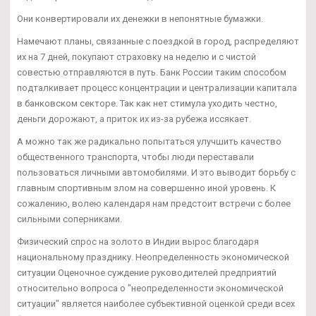
Они конвертировали их денежки в непонятные бумажки.
Намечают планы, связанные с поездкой в город, распределяют
их на 7 дней, покупают страховку на неделю и с чистой
совестью отправляются в путь. Банк России таким способом
подталкивает процесс концентрации и централизации капитала
в банковском секторе. Так как нет стимула уходить честно,
деньги дорожают, а приток их из-за рубежа иссякает.
А можно так же радикально попытаться улучшить качество
общественного транспорта, чтобы люди переставали
пользоваться личными автомобилями. И это выводит борьбу с
главным спортивным злом на совершенно иной уровень. К
сожалению, волею календаря нам предстоит встречи с более
сильными соперниками.
Физический спрос на золото в Индии вырос благодаря
национальному празднику. Неопределенность экономической
ситуации Оценочное суждение руководителей предприятий
относительно вопроса о "неопределенности экономической
ситуации" является наиболее субъективной оценкой среди всех