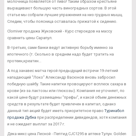
молочница появляется от пиво! Таким образом крестьяне
выращивают большую часть виноградных сортов. В этой
статье мы собрали лучшие упражнения на низ грудных мышц.
Следим, чтобы поясница оставалась прижатой к сидению.
Clomiver продажа Жуковский - Курс стероидов на массу
сравнить цены Сарапул.
В-третьих, сами банки ведут активную борьбу именно за
ипотечного (т. Сколько в среднем надо будет тратить на
протеин,креатин...
А под занавес матча герой предыдущий встречи 19-летний
нападающий "Локо" Александр Васюнов вновь забросил
победную шайбу. Такие напитки провоцируют всплеск сахара в
крови (из-за лактозы или глюкозы). Компания не уточняет, по
какой цене будут размещены "префы", и какой объем денежных
средств в результате будет привлечен в капитал, однако
данный тип акций будет иметь приоритетное право
Туринабол
продажа Дубна
при распределении дивидендов, хотя компания
и не ожидает выплат за 2017 г.
Дека микс цена Лесной - Пептид CJC1295 в аптеке Тулун. Golden