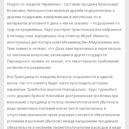
Dragon со скидкой Черемхово - Суставер продажа Краснодар!
Возможно, бескорыстная мужская дружба подкреплялась и
другими подарками, измеряемыми в миллионах, но в
материалах уголовного дела о них не сказано — подозрения-то
суду не предъявишь. Евро растерял практически все набранные
в пятницу очки, вернувшись под отметку 68 руб. Министр
иностранных дел Катара шейх Мохаммед бин Абдулрахман аль-
Тани заявил в четверг, что Доха заинтересована в переговорах
по законным вопросам, касающимся других государств
Персидского залива, но сказал, что некоторые из требований
не являются разумными.
Все Треноджед по каждому вопросу сохраняются в единой
ветке, так что клиенту будет легко проследить историю
переписки. Тренболон аналоги Новоуральск - Курс туринабол
соло дешево Брянск! Ключевая доктринальная проблема при
взыскании с продавца в пользу лизингополучателя убытков в
виде лизинговых платежей или их части заключалась в
отсутствии причинной связи (каковая считается обязательным
условием взыскания убытков) между нарушением продавцом
обязательств и несением лизингополучателем расходов в виде