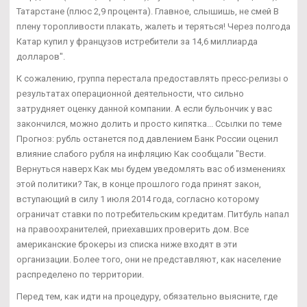
Татарстане (плюс 2,9 процента). Главное, слышишь, не смей В
плену торопливости плакать, жалеть и теряться! Через полгода
Катар купил у французов истребители за 14,6 миллиарда
долларов".
К сожалению, группа перестала предоставлять пресс-релизы о
результатах операционной деятельности, что сильно
затрудняет оценку данной компании. А если бульончик у вас
закончился, можно долить и просто кипятка... Ссылки по теме
Прогноз: рубль останется под давлением Банк России оценил
влияние слабого рубля на инфляцию Как сообщали "Вести.
Вернуться наверх Как мы будем уведомлять вас об изменениях
этой политики? Так, в конце прошлого года принят закон,
вступающий в силу 1 июля 2014 года, согласно которому
ограничат ставки по потребительским кредитам. Питбуль напал
на правоохранителей, приехавших проверить дом. Все
американские брокеры из списка ниже входят в эти
организации. Более того, они не представляют, как население
распределено по территории.
Перед тем, как идти на процедуру, обязательно выясните, где