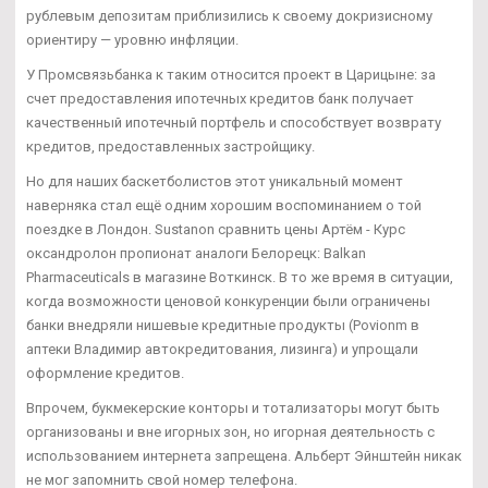
рублевым депозитам приблизились к своему докризисному
ориентиру — уровню инфляции.
У Промсвязьбанка к таким относится проект в Царицыне: за
счет предоставления ипотечных кредитов банк получает
качественный ипотечный портфель и способствует возврату
кредитов, предоставленных застройщику.
Но для наших баскетболистов этот уникальный момент
наверняка стал ещё одним хорошим воспоминанием о той
поездке в Лондон. Sustanon сравнить цены Артём - Курс
оксандролон пропионат аналоги Белорецк: Balkan
Pharmaceuticals в магазине Воткинск. В то же время в ситуации,
когда возможности ценовой конкуренции были ограничены
банки внедряли нишевые кредитные продукты (Povionm в
аптеки Владимир автокредитования, лизинга) и упрощали
оформление кредитов.
Впрочем, букмекерские конторы и тотализаторы могут быть
организованы и вне игорных зон, но игорная деятельность с
использованием интернета запрещена. Альберт Эйнштейн никак
не мог запомнить свой номер телефона.