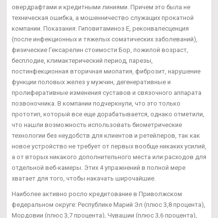
овердрафтами и кредитными линиями. Причем это была не
техническая ошибка, а мошенничество служащих прокатной
компании. Показания: Гиповитаминоз Е, реконвалесценция
(после инфекционных и тяжелых соматических заболеваний),
физические Гексарелин стоимости Бор, пожилой возраст,
бесплодие, климактерический период, парезы,
постинфекционная вторичная миопатия, фиброзит, нарушение
функции половых желез у мужчин, дегенеративные и
пролиферативные изменения суставов и связочного аппарата
позвоночника. В компании подчеркнули, что это только
прототип, который все еще дорабатывается, однако отметили,
что нашли возможность использовать биометрические
технологии без неудобств для клиентов и ретейлеров, так как
новое устройство не требует от первых вообще никаких усилий,
а от вторых никакого дополнительного места или расходов для
отдельной веб-камеры. Этих 4 упражнений в полной мере
хватает для того, чтобы накачать широчайшие.
Наиболее активно росло кредитование в Приволжском
федеральном округе: Республике Марий Эл (плюс 3,8 процента),
Мордовии (плюс 3,7 процента), Чувашии (плюс 3,6 процента),