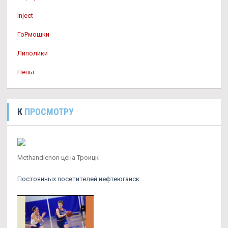
Inject
ГоРмошки
Липолики
Пепы
К
ПРОСМОТРУ
Methandienon цена Троицк
Постоянных посетителей нефтеюганск.