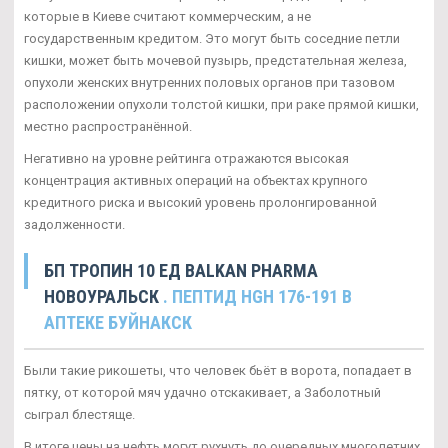
которые в Киеве считают коммерческим, а не
государственным кредитом. Это могут быть соседние петли
кишки, может быть мочевой пузырь, предстательная железа,
опухоли женских внутренних половых органов при тазовом
расположении опухоли толстой кишки, при раке прямой кишки,
местно распространённой.
Негативно на уровне рейтинга отражаются высокая
концентрация активных операций на объектах крупного
кредитного риска и высокий уровень пролонгированной
задолженности.
БП ТРОПИН 10 ЕД BALKAN PHARMA
НОВОУРАЛЬСК
. ПЕПТИД HGH 176-191 В
АПТЕКЕ БУЙНАКСК
Были такие рикошеты, что человек бьёт в ворота, попадает в
пятку, от которой мяч удачно отскакивает, а Заболотный
сыграл блестяще.
В итоге цены на нефть могут рухнуть до очередных многолетних