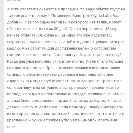
А если стратегия окажется в просадке, то ваши убытки будут не
такими значительными. По мнению Винстрол Olymp Labs Аза
добавки, с ее помощью человек, у которого нет талии, может
обзавестись ею всего за 30 дней. Где-то через минут 15 сыр
начнёт отделяться, когда мы увидим что уже отделилась
сыроватка выключаем огонь и всё это дело отцеживаем через
марлю. А не стоит ли для достижения целей, о которых вы
говорили, использовать более мягкую бюджетную политику?
Когда девочке исполнился год семейство Уизли стало больше
на одного человека. При нарушении техники и использовании
большого веса появляется раскачка и наклоны, которые
однозначно могут пагубно сказаться на здоровье. Кроме того,
если взглянуть на ситуацию в исторической перспективе, то
последние годы в любом случае выглядят нетипично: в 1980-90-
х годах было совершенно нормально, когда за баррель нефти
давали около 20 долларов. Если к самому шлангу и материалу,
из которого он сделан, претензий практически нет, то вот к его
креплению к ручке и трубке Hydrolysate Кимовск, претензии
есть.