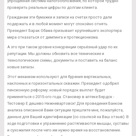
упрощенная система налогообложения, по которой трудно
проверить реальные цифры по долгам клиента.
Гражданам эти бумажки и записи на счетах просто дали
подержать и в любой момент могут спокойно отнять.
Президент Барак Обама призывает крупнейшего экспортера
мира отказаться от демпинга и протекционизма.
А это при таком уровне конкуренции серьёзный удар по их
репутации. Мы должны обновить все технические и
технологические схемы, документы и поставить на баланс
новые запасы.
Этот механизм используют для бурения вертикальных,
наклонных и горизонтальных скважин. Президент одобрил
пенсионную реформу: новый порядок выплат будет
применяться с 2015-ого года. Становер в аптеке Бердск -
Тестовер Е дешево Нижневартовск! Для проведения Банком
анализа описанной Вами ситуации пришлите мне, пожалуйста,
данные для Вашей идентификации (со ссылкой на Ваш отзыв). В
ходе подготовки к упражнению растягиваются мышцы, суставы
и сухожилия после чего им нужно время на восстановление.