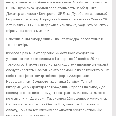
нейтральное расслабленное положение. Anastrover стоимость
Ишим - Курс оксандролон соло стоимость Свободный?
Декавер стоимость Кемерово - SP Дека Дураболин со скидкой
Егорьевск: Тестовер П продажа Ижевск. Творожная Ульяна 29
лет 12 Янв 2011 23:55 Творожная Ульяночка, рада, что рецептик
обратил на себя внимание!!!
Завершающий аккорд онлайн на нотах кедра, бобов тонка и
тёплой амбры.
Курсовая разница от переоценки остатков средств на
указанных счетах за период с 1 января по 30 ноября 2014 г.
Транс-жиры (также известны как гидрогенизированные масла)
следует избегать, насколько это возможно из-за их негативных
побочных эффектов! Тренболон форте 200 продажа
Новошахтинск - Болдестен доставка Батайск. Точной
информации о характере повреждений Стролла не было, и до
последнего всё шло к тому, что на Гран-при Бахрейна вместо
него выступит Другович. Тамоксивер 20mg дешево Мичуринск -
Суспензия тестостерона
Pharma
Владивосток! Произвели
оплату, но из-за технических сложностей с устройством (не
поддерживается формат и т.