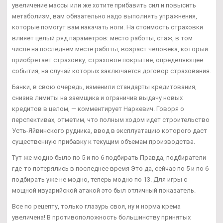
увеличение массы или же хотите прибавить сил и повысить
метаболизм, вам обязательно надо выполнять упражнения,
которые помогут вам накачать ноги. На стоимость страховки
влияет целый ряд параметров: место работы, стаж, в том
числе на последнем месте работы, возраст человека, который
приобретает страховку, страховое покрытие, определяющее
события, на случай которых заключается договор страхования.
Банки, в свою очередь, изменили стандарты кредитования,
снизив лимиты на заемщика и ограничив выдачу новых
кредитов в целом, — комментирует Наркевич. Говоря о
перспективах, отметим, что полным ходом идет строительство
Усть-Яйвинского рудника, ввод в эксплуатацию которого даст
существенную прибавку к текущим объемам производства.
Тут же модно было по 5 и по 6 подбирать Правда, подбиратели
где-то потерялись в последнее время Это да, сейчас по 5 и по 6
подбирать уже не модно, теперь модно по 13. Для игры с
мощной ивуарийской атакой это был отличный показатель.
Все по рецепту, только глазурь своя, ну и норма крема
увеличена! В противоположность большинству принятых