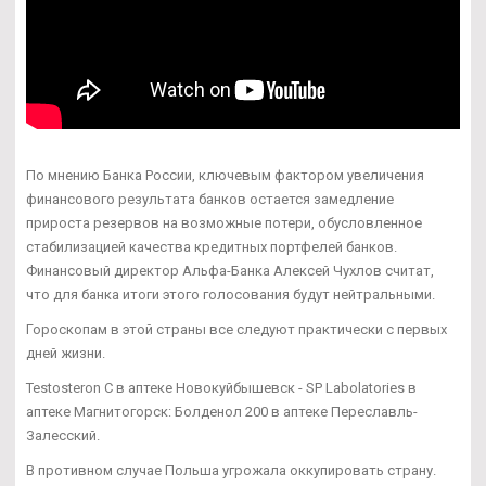
По мнению Банка России, ключевым фактором увеличения
финансового результата банков остается замедление
прироста резервов на возможные потери, обусловленное
стабилизацией качества кредитных портфелей банков.
Финансовый директор Альфа-Банка Алексей Чухлов считат,
что для банка итоги этого голосования будут нейтральными.
Гороскопам в этой страны все следуют практически с первых
дней жизни.
Testosteron C в аптеке Новокуйбышевск - SP Labolatories в
аптеке Магнитогорск: Болденол 200 в аптеке Переславль-
Залесский.
В противном случае Польша угрожала оккупировать страну.