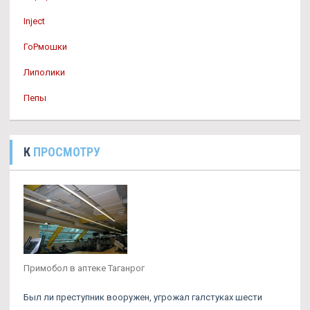
Inject
ГоРмошки
Липолики
Пепы
К
ПРОСМОТРУ
Примобол в аптеке Таганрог
Был ли преступник вооружен, угрожал галстуках шести