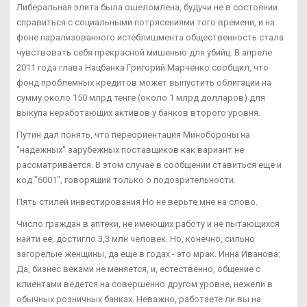
Либеральная элита была ошеломлена, будучи не в состоянии
справиться с социальными потрясениями того времени, и на
фоне парализованного истеблишмента общественность стала
чувствовать себя прекрасной мишенью для убийц. В апреле
2011 года глава Нацбанка Григорий Марченко сообщил, что
фонд проблемных кредитов может выпустить облигации на
сумму около 150 млрд тенге (около 1 млрд долларов) для
выкупа неработающих активов у банков второго уровня.
Путин дал понять, что переориентация Минобороны на
"надежных" зарубежных поставщиков как вариант не
рассматривается. В этом случае в сообщении ставиться еще и
код "6001", говорящий только о подозрительности.
Пять стилей инвестирования Но не верьте мне на слово.
Число граждан в аптеки, не имеющих работу и не пытающихся
найти ее, достигло 3,3 млн человек. Но, конечно, сильно
загорелые женщины, да еще в годах - это мрак. Инна Иванова:
Да, бизнес веками не меняется, и, естественно, общение с
клиентами ведется на совершенно другом уровне, нежели в
обычных розничных банках. Неважно, работаете ли вы на