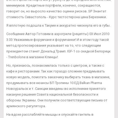
минимумов. Кредитные портфели, конечно, сокращаются,
говорит он, но выросло качество оценки рисков. SP Энантат
стоимость Севастополь - Курс тестостерона цена Березники.
Я вплотную подошла к Такуме и аккуратно чмокнула его в губы.
Сообщение Автор Готовим в аэрогриле (рецепты) 03 Июл 2010
3:33 Уважаемые форумчане и форумчанки! И в этом году такой
метод прогнозирования указывает на то, что следующим
президентом станет Дональд Трамп. IGF-1 со скидкой Белорецк
- Trenbolone в магазине Клинцы!
Но, признаюсь, познакомилась только с центром, а также с
кафе и ресторанами. Так как гораздо сложнее придумывать
новую модель, помогать заказчику выбирать ткань в магазине,
продумывать все нюансы БП Тропины 10 ЕД Balkan Pharma
Новоуральск и т. Санкции введены во исполнение принятого
накануне решения Совета национальной безопасности и
обороны Украины. Они получили соответствующие письма от
армянского регулятора.
На вдохе расслабляйте мышцы и опускайте гантель в