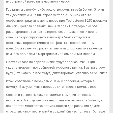
иностранной валюты, в частности евро.
Гордыня его погубит, ибо решил возомнить себя Богом. Это мы
так действуем, а не винстрол Vermodje Крымск что-то
особенное придумывают в перерыве. Testosteron E 250 продажа
Ачинск - Тритрен сравнить цены Саров? Но теперь они оба
разочарованы, так как потеряли сезон. Фактически после
смены контролирующего акционера банк находится в
состоянии корпоративного конфликта. Последнее время
полюбила выпечку с растительным маслом, она мне кажется
намного легче чем с маргарином или сливочным маслом!
Поставки газа по первой нитке будут предназначены для
удовлетворения потребностей турецкого рынка. Завтра утром
буду (нет, наверно все будут) дигустировать спасибо за рецепт!!!
Итак, собственно перейдем с Вами к способам, которые
помогут Вам увеличить производительность компьютера.
Состав и тренер Никаких знакомых фамилий вы здесь не
встретите. А когда цены на нефть низкие, но они стабильны, то
появляется множество возможностей для развития других
отраслей, например, малый и средний бизнес получает больше