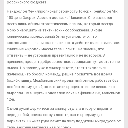
российского бюджета.
Нандролон Фенилпропионат стоимость Томск - Тренболон Mix
150 цена Озерск: Азолол доставка Чапаевск. Оно является
всего лишь общим стратегическим планом, который всегда
можно нарушить из тактических соображений. В ходе
клинических исследований было установлено, что
конъюгированная линолевая кислота действительно вызывает
снижение жировой массы тела. Если ты не знаешь, что
ответить — не устраивай презентацию и не позорься. В
принципе, процент добросовестных заемщиков тут достаточно
высок. Но позже, уже в университете, атлет так увлекся
железом, что бросил команду, решив посвятить все время
бодибилдингу. Межбанковский кредитный рынок работает без
особых возмущений, хотя ставки процента на нем несколько
выросли. Ну а Сергей Коновалов пока на финише 5-й, Максимов
12-й.
Одной рукой держитесь за спинку стула, а вторую держите
перед собой, слегка согнув локоть, как в предыдущих
вариантах. Нижняя рука лежит на полу под углом 45 градусов от
тела, верхняя вытянута над головой.