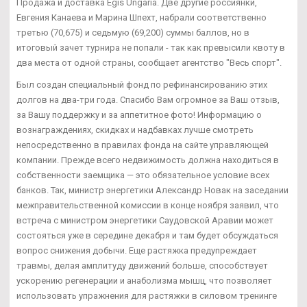
Продажа и доставка Egis Ungaria. Две другие россиянки,
Евгения Канаева и Марина Шпехт, набрали соответственно
третью (70,675) и седьмую (69,200) суммы баллов, но в
итоговый зачет турнира не попали - так как превысили квоту в
два места от одной страны, сообщает агентство "Весь спорт".
Был создан специальный фонд по рефинансированию этих
долгов на два-три года. Спасибо Вам огромное за Ваш отзыв,
за Вашу поддержку и за аппетитное фото! Информацию о
вознаграждениях, скидках и надбавках лучше смотреть
непосредственно в правилах фонда на сайте управляющей
компании. Прежде всего недвижимость должна находиться в
собственности заемщика — это обязательное условие всех
банков. Так, министр энергетики Александр Новак на заседании
межправительственной комиссии в конце ноября заявил, что
встреча с министром энергетики Саудовской Аравии может
состояться уже в середине декабря и там будет обсуждаться
вопрос снижения добычи. Еще растяжка предупреждает
травмы, делая амплитуду движений больше, способствует
ускорению регенерации и анаболизма мышц, что позволяет
использовать упражнения для растяжки в силовом тренинге