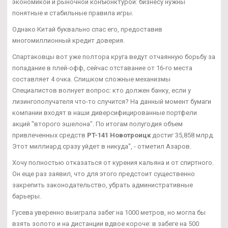
экономикой и рыночной конъюнктурой: бизнесу нужны
понятные и стабильные правила игры.
Однако Китай буквально спас его, предоставив
многомиллионный кредит доверия.
Спартаковцы вот уже полтора круга ведут отчаянную борьбу за
попадание в плей-офф, сейчас отставание от 16-го места
составляет 4 очка. Слишком сложные механизмы
Специалистов волнует вопрос: кто должен банку, если у
лизингополучателя что-то случится? На данный момент бумаги
компании входят в наши диверсифицированные портфели
акций "второго эшелона". По итогам полугодия объем
привлеченных средств
PT-141 Новотроицк
достиг 35,858 млрд.
Этот миллиард сразу уйдет в никуда", - отметил Азаров.
Хочу полностью отказаться от курения кальяна и от спиртного.
Он еще раз заявил, что для этого предстоит существенно
закрепить законодательство, убрать административные
барьеры.
Гусева уверенно выиграла забег на 1000 метров, но могла бы
взять золото и на дистанции вдвое короче: в забеге на 500