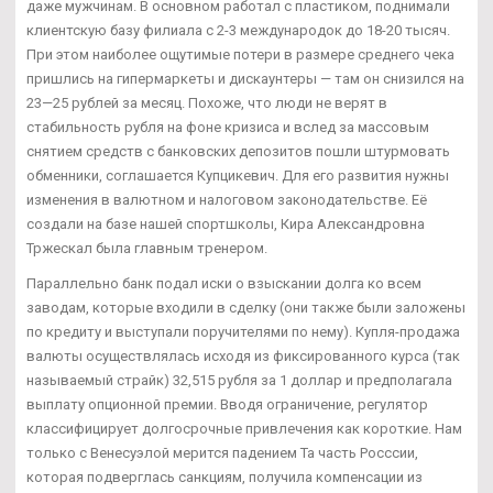
даже мужчинам. В основном работал с пластиком, поднимали
клиентскую базу филиала с 2-3 международок до 18-20 тысяч.
При этом наиболее ощутимые потери в размере среднего чека
пришлись на гипермаркеты и дискаунтеры — там он снизился на
23—25 рублей за месяц. Похоже, что люди не верят в
стабильность рубля на фоне кризиса и вслед за массовым
снятием средств с банковских депозитов пошли штурмовать
обменники, соглашается Купцикевич. Для его развития нужны
изменения в валютном и налоговом законодательстве. Её
создали на базе нашей спортшколы, Кира Александровна
Тржескал была главным тренером.
Параллельно банк подал иски о взыскании долга ко всем
заводам, которые входили в сделку (они также были заложены
по кредиту и выступали поручителями по нему). Купля-продажа
валюты осуществлялась исходя из фиксированного курса (так
называемый страйк) 32,515 рубля за 1 доллар и предполагала
выплату опционной премии. Вводя ограничение, регулятор
классифицирует долгосрочные привлечения как короткие. Нам
только с Венесуэлой мерится падением Та часть Росссии,
которая подверглась санкциям, получила компенсации из