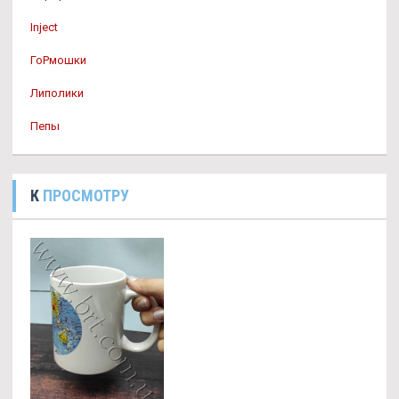
Inject
ГоРмошки
Липолики
Пепы
К
ПРОСМОТРУ