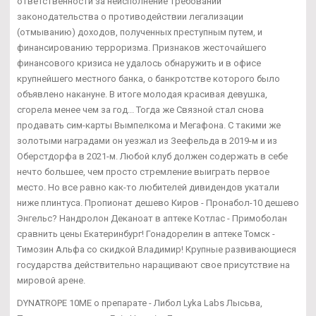
ответственности за неисполнение требований
законодательства о противодействии легализации
(отмыванию) доходов, полученных преступным путем, и
финансированию терроризма. Признаков жесточайшего
финансового кризиса не удалось обнаружить и в офисе
крупнейшего местного банка, о банкротстве которого было
объявлено накануне. В итоге молодая красивая девушка,
сгорела менее чем за год... Тогда же Связной стал снова
продавать сим-карты Вымпелкома и Мегафона. С такими же
золотыми наградами он уезжал из Зеефельда в 2019-м и из
Оберстдорфа в 2021-м. Любой клуб должен содержать в себе
нечто большее, чем просто стремление выиграть первое
место. Но все равно как-то любителей дивидендов укатали
ниже плинтуса. Пропионат дешево Киров - Пронабол-10 дешево
Энгельс? Нандролон Деканоат в аптеке Котлас - Примоболан
сравнить цены Екатеринбург! Гонадорелин в аптеке Томск -
Tимозин Альфа со скидкой Владимир! Крупные развивающиеся
государства действительно наращивают свое присутствие на
мировой арене.
DYNATROPE 10ME о препарате - Либол Lyka Labs Лысьва,