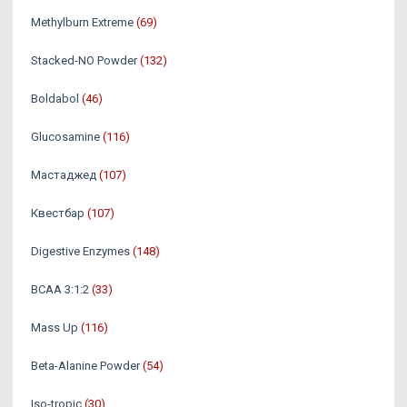
Methylburn Extreme
(69)
Stacked-NO Powder
(132)
Boldabol
(46)
Glucosamine
(116)
Мастаджед
(107)
Квестбар
(107)
Digestive Enzymes
(148)
BCAA 3:1:2
(33)
Mass Up
(116)
Beta-Alanine Powder
(54)
Iso-tropic
(30)