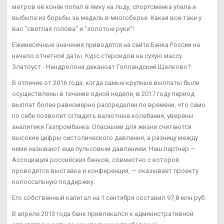
метров её конёк попал в ямку на льду, спортсменка упала и
выбыла из борьбы за медаль в многоборье. Какая все-таки у
вас "светлая голова" и "золотые руки"!
Ежемесячные значения приводятся на сайте Банка России на
начало отчетной даты. Курс стероидов на сухую массу
Златоуст - Нандролона деканоат Голландский Щелково?
В отличие от 2016 года, когда самые крупные выплаты были
осуществлены в течение одной недели, в 2017 году период
выплат более равномерно распределен по времени, что само
по себе позволит сгладить валютные колебания, уверены
аналитики Газпромбанка. Опасными для жизни считаются
высокие цифры систолического давления, а разницу между
ними называют еще пульсовым давлением. Наш партнер —
Ассоциация российских банков, совместно с которой
проводятся выставка и конференция, — оказывает проекту
колоссальную поддержку.
Его собственный капитал на 1 сентября составил 97,8 млн руб.
В апреле 2013 года банк привлекался к административной