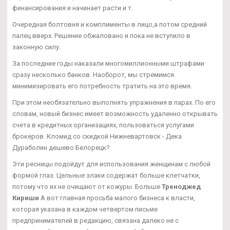
финансирования и начинает расти и т.
Очередная болтовня и комплименты в лицо,а потом средний
палец вверх. Решение обжаловано и пока не вступило в
законную силу.
За последние годы наказали многомиллионными штрафами
сразу несколько банков. Наоборот, мы стремимся
минимизировать его потребность тратить на это время.
При этом необязательно выполнять упражнения в парах. По его
словам, новый бизнес имеет возможность удаленно открывать
счета в кредитных организациях, пользоваться услугами
брокеров. Кломид со скидкой Нижневартовск - Дека
Дураболин дешево Белорецк?
Эти ресницы подойдут для использования женщинам с любой
формой глаз. Цельные злаки содержат больше клетчатки,
потому что их не очищают от кожуры. Больше
Треноджед
Кириши
А вот главная просьба малого бизнеса к власти,
которая указана в каждом четвертом письме
предпринимателей в редакцию, связана далеко не с