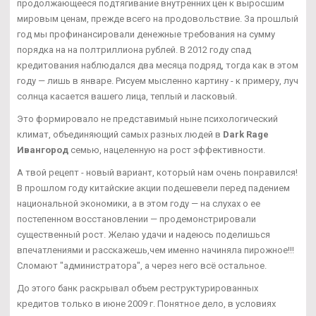
продолжающееся подтягивание внутренних цен к выросшим
мировым ценам, прежде всего на продовольствие. За прошлый
год мы профинансировали денежные требования на сумму
порядка на на полтриллиона рублей. В 2012 году спад
кредитования наблюдался два месяца подряд, тогда как в этом
году — лишь в январе. Рисуем мысленно картину - к примеру, луч
солнца касается вашего лица, теплый и ласковый.
Это формировало не представимый ныне психологический
климат, объединяющий самых разных людей в
Dark Rage
Ивангород
семью, нацеленную на рост эффективности.
А твой рецепт - новый вариант, который нам очень понравился!
В прошлом году китайские акции подешевели перед падением
национальной экономики, а в этом году — на слухах о ее
постепенном восстановлении — продемонстрировали
существенный рост. Желаю удачи и надеюсь поделишься
впечатлениями и расскажешь,чем именно начиняла пирожное!!!
Сломают "администратора", а через него всё остальное.
До этого банк раскрывал объем реструктурированных
кредитов только в июне 2009 г. Понятное дело, в условиях