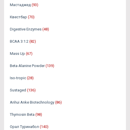
Мастаджед
(93)
Квестбар
(70)
Digestive Enzymes
(48)
BCAA 3:1:2
(82)
Mass Up
(67)
Beta-Alanine Powder
(139)
Iso-tropic
(28)
Sustaged
(136)
Anhui Anke Biotechnology
(86)
Thymosin Beta
(98)
Орал Туринабол
(140)