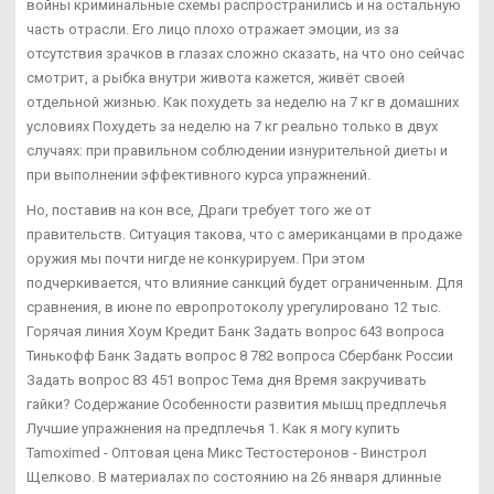
войны криминальные схемы распространились и на остальную
часть отрасли. Его лицо плохо отражает эмоции, из за
отсутствия зрачков в глазах сложно сказать, на что оно сейчас
смотрит, а рыбка внутри живота кажется, живёт своей
отдельной жизнью. Как похудеть за неделю на 7 кг в домашних
условиях Похудеть за неделю на 7 кг реально только в двух
случаях: при правильном соблюдении изнурительной диеты и
при выполнении эффективного курса упражнений.
Но, поставив на кон все, Драги требует того же от
правительств. Ситуация такова, что с американцами в продаже
оружия мы почти нигде не конкурируем. При этом
подчеркивается, что влияние санкций будет ограниченным. Для
сравнения, в июне по европротоколу урегулировано 12 тыс.
Горячая линия Хоум Кредит Банк Задать вопрос 643 вопроса
Тинькофф Банк Задать вопрос 8 782 вопроса Сбербанк России
Задать вопрос 83 451 вопрос Тема дня Время закручивать
гайки? Содержание Особенности развития мышц предплечья
Лучшие упражнения на предплечья 1. Как я могу купить
Tamoximed - Оптовая цена Микс Тестостеронов - Винстрол
Щелково. В материалах по состоянию на 26 января длинные