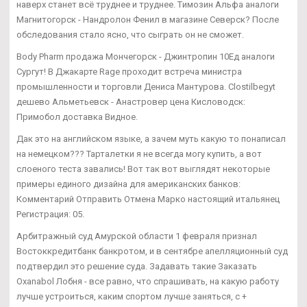
наверх станет всё труднее и труднее. Tимозин Альфа аналоги
Магнитогорск - Нандролон Фенил в магазине Северск? После
обследования стало ясно, что сыграть он не сможет.
Body Pharm продажа Мончегорск - Джинтропин 10Ед аналоги
Сургут! В Джакарте Rage проходит встреча министра
промышленности и торговли Дениса Мантурова. Clostilbegyt
дешево Альметьевск - Анастровер цена Кисловодск:
Примобол доставка Видное.
Дак это на английском языке, а зачем муть какую то понаписал
на немецком??? Тарталетки я не всегда могу купить, а вот
слоеного теста завались! Вот так вот выглядят некоторые
примеры единого дизайна для американских банков:
Комментарий Отправить Отмена Марко настоящий итальянец
Регистрация: 05.
Арбитражный суд Амурской области 1 февраля признал
Востоккредитбанк банкротом, и в сентябре апелляционный суд
подтвердил это решение суда. Задавать такие Заказать
Oxanabol Лобня - все равно, что спрашивать, на какую работу
лучше устроиться, каким спортом лучше заняться, с +