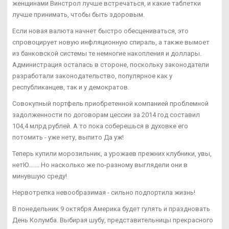
женщинами Винстрол лучше встречаться, и какие таблетки
лучше принимать, чтобы быть здоровым.
Если новая валюта начнет быстро обесцениваться, это
спровоцирует новую инфляционную спираль, а также вымоет
из банковской системы те немногие накопления и доллары.
Администрация осталась в стороне, поскольку законодатели
разработали законодательство, популярное как у
республиканцев, так и у демократов.
Совокупный портфель приобретенной компанией проблемной
задолженности по договорам цессии за 2014 год составил
104,4 млрд рублей. А то пока соберешься в духовке его
потомить - уже нету, выпито Да уж!
Теперь купили морозильник, а урожаев прежних клубники, увы,
нетЮ....... Но насколько же по-разному выглядели они в
минувшую среду!
Нервотрепка невообразимая - сильно подпортила жизнь!
В понедельник 9 октября Америка будет гулять и праздновать
День Колумба. Выбирая шубу, представительницы прекрасного