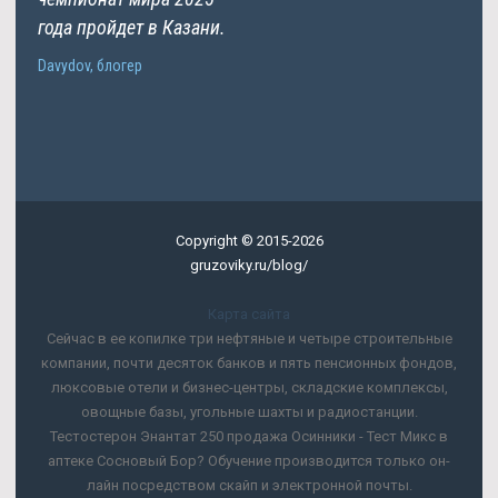
года пройдет в Казани.
Davydov, блогер
Copyright © 2015-2026
gruzoviky.ru/blog/
Карта сайта
Сейчас в ее копилке три нефтяные и четыре строительные
компании, почти десяток банков и пять пенсионных фондов,
люксовые отели и бизнес-центры, складские комплексы,
овощные базы, угольные шахты и радиостанции.
Тестостерон Энантат 250 продажа Осинники - Тест Микс в
аптеке Сосновый Бор? Обучение производится только он-
лайн посредством скайп и электронной почты.