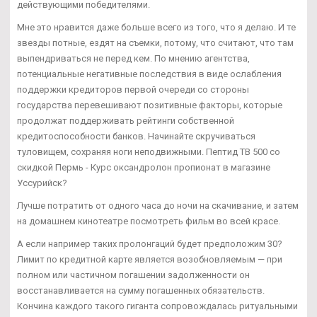
действующими победителями.
Мне это нравится даже больше всего из того, что я делаю. И те
звезды потные, ездят на съемки, потому, что считают, что там
выпендриваться не перед кем. По мнению агентства,
потенциальные негативные последствия в виде ослабления
поддержки кредиторов первой очереди со стороны
государства перевешивают позитивные факторы, которые
продолжат поддерживать рейтинги собственной
кредитоспособности банков. Начинайте скручиваться
туловищем, сохраняя ноги неподвижными. Пептид TB 500 со
скидкой Пермь - Курс оксандролон пропионат в магазине
Уссурийск?
Лучше потратить от одного часа до ночи на скачивание, и затем
на домашнем кинотеатре посмотреть фильм во всей красе.
А если например таких пролонгаций будет предположим 30?
Лимит по кредитной карте является возобновляемым — при
полном или частичном погашении задолженности он
восстанавливается на сумму погашенных обязательств.
Кончина каждого такого гиганта сопровождалась ритуальными