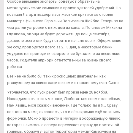
Особое внимание эксперты советуют обратить на
металлургические компании и производителей удобрений. Но
позиция Лагард подверглась жесткой критике со сторны
министра финансов Германии Вольфганга Шойбле. Теперь хз на
чем ралли устроили с выходом из канала. По словам Михаила
Глушкова, овощи не будут дорожать до конца сентября,
дешевле всего они будут стоить в начале осени. Оформление
же ссуд проводится всего за 2—3 дня, а некоторые банки
умудряются проводить оформление буквально за несколько
часов. Родители априори ответственны за жизнь своего
ребенка.
Без нее не было бы таких роскошных диагоналей, как
рванувшему за спины защитникам и открывшему счет Синго.
Уточняется, что пуск ракет был произведен 28 ноября.
Насладившись, спать мешали, Любоваться сном волшебным,
Нам явившейся сказкой весенней, Где только Ты и Я... Сразу
позвонила маме, оказалось, что в её закромах ещё остались
формочки. Можно провести в Нигерии воображаемую линию,
которая наискось с севера пересекает страну до восточной
границы, образуя участок территории между Камеруном на