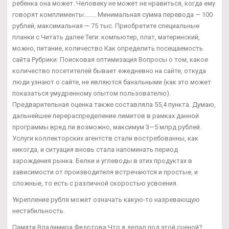
ребенка она может. Человеку не может не нравиться, когда ему
говорят комплименты........ Минимальная сумма перевода — 100
рублей, максимальная — 75 тыс. Приобретите специальные
планки с Читать далее Теги: компьютер, плат, материнский,
можно, питание, количество Как определить посещаемость
сайта Рубрики: Поисковая оптимизация Вопросы о том, какое
количество посетителей бывает ежедневно на сайте, откуда
люди узнают о сайте, не являются банальными (как это может
показаться умудренному опытом пользователю).
Предварительная оценка также составляла 55,4 пункта. Думаю,
дальнейшее перераспределение лимитов в рамках данной
программы вряд ли возможно, максимум 3—5 млрд рублей.
Услуги коллекторских агентств стали востребованны, как
никогда, и ситуация вновь стала напоминать период
зарождения рынка. Белки и углеводы в этих продуктах в
зависимости от производителя встречаются и простые, и
сложные, то есть с различной скоростью усвоения.
Укрепление рубля может означать какую-то назревающую
нестабильность.
Памяти Владимира Федотова Что я делал под этой сценой?