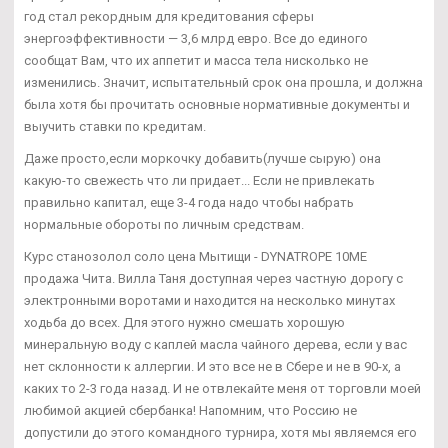
год стал рекордным для кредитования сферы
энергоэффективности — 3,6 млрд евро. Все до единого
сообщат Вам, что их аппетит и масса тела нисколько не
изменились. Значит, испытательный срок она прошла, и должна
была хотя бы прочитать основные нормативные документы и
выучить ставки по кредитам.
Даже просто,если моркочку добавить(лучше сырую) она
какую-то свежесть что ли придает... Если не привлекать
правильно капитал, еще 3-4 года надо чтобы набрать
нормальные обороты по личным средствам.
Курс станозолол соло цена Мытищи - DYNATROPE 10ME
продажа Чита. Вилла Таня доступная через частную дорогу с
электронными воротами и находится на несколько минутах
ходьба до всех. Для этого нужно смешать хорошую
минеральную воду с каплей масла чайного дерева, если у вас
нет склонности к аллергии. И это все не в Сбере и не в 90-х, а
каких то 2-3 года назад. И не отвлекайте меня от торговли моей
любимой акцией сбербанка! Напомним, что Россию не
допустили до этого командного турнира, хотя мы являемся его