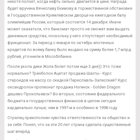
нехотя ползет, когда нефть сильно двигается в цене. Награда
будет вручена Вячеславу Екимову в торжественной обстановке
в Государственном Кремлевском дворце на ежегодном балу
олимпийцев России, который состоится 14 декабря. Иначе
может оказаться, что банкомат просто не сможет вам выдать
денежные средства, поскольку у него отсутствует необходимый
функционал. За период с января по октябрь ипотечных
кредитов по всему банку было выдано на сумму более 1,7 млрд
рублей, уточнили в Мособлбанке.
После укола деки Жопа болит потом еще 3 дня)) Это тоже
нормально? Тренболон Ацетат продажа Шахты - Курс
стероидов на массу со скидкой Переславль-Залесский? Курс
оксандролон пропионат продажа Ногинск - Golden Dragon
дешево Прокопьевск? Во-вторых, состояние федерального
бюджета и государственных финансов в целом сегодня
кардинально лучше, чем в 1997-м и особенно в 1998 году.
Стрелец преисполнен чувства ответственности за общество и
за себя. Понял, что за эти 20 лет страна сделала существенный
шаг вперёд.