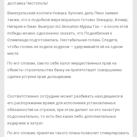
доставка Чистополь!
Венесуэльский коллега Новака Эулохио дель Пино заявил
также, что к подобной мере морально готовы Эквадор, Алжир,
Нигерия и Оман. Выиграл
Iso Sensation Мураш
Гао — и после этой
победы можно однозначно сказать, что Поднебесная к
Олимпиаде подготовилась. Нестабильная голень Следите,
чтобы голень не ходила ходуном — удерживайте её на одном
месте.
По его словам, сам по себе залог имущественных прав на
объекты строительства банку не препятствует совершению
сделки уступки прав дольщиками.
Соответственно сотрудник может разбивать находящееся в
его распоряжении время для исполнения установленных
обязанностей на отрезки, при этом делает он это зачастую
подсознательно, то есть без каких либо дополнительных
издержек и затрат.
По его словам, принятие такого плана позволит стимулировать