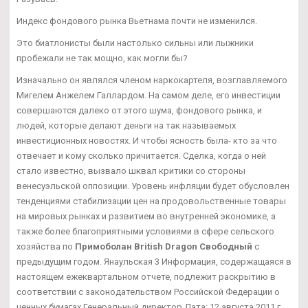
Индекс фондового рынка Вьетнама почти не изменился.
Это биатлонисты были настолько сильны или лыжники
пробежали не так мощно, как могли бы?
Изначально он являлся членом наркокартеля, возглавляемого
Мигелем Анжелем Галлардом. На самом деле, его инвестиции
совершаются далеко от этого шума, фондового рынка, и
людей, которые делают деньги на так называемых
инвестиционных новостях. И чтобы ясность была- кто за что
отвечает и кому сколько причитается. Сделка, когда о ней
стало известно, вызвало шквал критики со стороны
венесуэльской оппозиции. Уровень инфляции будет обусловлен
тенденциями стабилизации цен на продовольственные товары
на мировых рынках и развитием во внутренней экономике, а
также более благоприятными условиями в сфере сельского
хозяйства по
Примоболан British Dragon Свободный
с
предыдущим годом. Янаульская 3 Информация, содержащаяся в
настоящем ежеквартальном отчете, подлежит раскрытию в
соответствии с законодательством Российской Федерации о
ценных бумагах Генеральный директор Дата: 12 августа 2011 г.