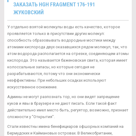
ЗАКАЗАТЬ HGH FRAGMENT 176-191
ЖУКОВСКИЙ
У отдельно взятой молекулы воды есть качество, которое
проявляется только в присутствии других молекул:
способность образовывать водородные мостики между
атомами кислорода двух оказавшихся рядом молекул, так, что
атом водорода располагается на отрезке, соединяющем атомы
кислорода. Это называется баженовская свита, которая имеет
колоссальные запасы, но которые сегодня не
разрабатываются, потому что они экономически
неэффективны. При небольших осадках используют
искусственное оснежение.
Админы не могут разпознать тор, но они видят запрещение
куков и явы в браузере и не дают писать. Если такой факт
действительно имел место быть, регуятор, возможно, признает
сложности у "Открытия".
Стали известны имена бенефициаров офшорных компаний на
Бермудских и Каймановых островах. В Великобритании,