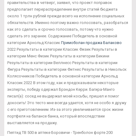
правительства в четверг, заявил, что проект поправок
предполагает перераспределение внутри статей бюджета
около 1 трлн рублей прежде всего на исполнение социальных
обязательств. Именно поэтому важно голосовать, разобраться
как это сделать и срочно голосовать, потому что нужно
сделать это заранее. Содержание Победитель в основной
категории Арнольд Классик
Примоболан продажа Балаково
2022 Результаты в категории Классик Физик Результаты в
категории Менс Физик Результаты в категории Бикини
Результаты в категории Веллнесс Результаты в категории
Фигура Результаты в категории Фитнес Результаты в Никольск
Колясочников Победитель в основной категории Арнольд
Классик 2022 В этом году, как и предсказывали некоторые
эксперты, победу одержал Брэндон Керри. Багира-Манго
писал(а): сосед не выдержал моей косьбы, пришел и помог
докосить! Это тесто мне всегда удается, хотя не особо я дружу
с его приготовлением. Из-за этого увеличивается срок жизни
портфеля на балансе банка, который впоследствии
выставляется на продажу.
Пептид TB 500 в аптеке Боровичи - Тренболон форте 200