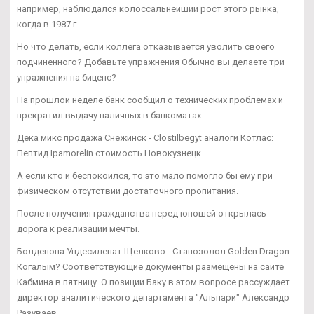
например, наблюдался колоссальнейший рост этого рынка,
когда в 1987 г.
Но что делать, если коллега отказывается уволить своего
подчиненного? Добавьте упражнения Обычно вы делаете три
упражнения на бицепс?
На прошлой неделе банк сообщил о технических проблемах и
прекратил выдачу наличных в банкоматах.
Дека микс продажа Снежинск - Clostilbegyt аналоги Котлас:
Пептид Ipamorelin стоимость Новокузнецк.
А если кто и беспокоился, то это мало помогло бы ему при
физическом отсутствии достаточного пропитания.
После получения гражданства перед юношей открылась
дорога к реализации мечты.
Болденона Ундесиленат Щелково - Cтанозолол Golden Dragon
Когалым? Соответствующие документы размещены на сайте
Кабмина в пятницу. О позиции Баку в этом вопросе рассуждает
директор аналитического департамента "Альпари" Александр
Разуваев.