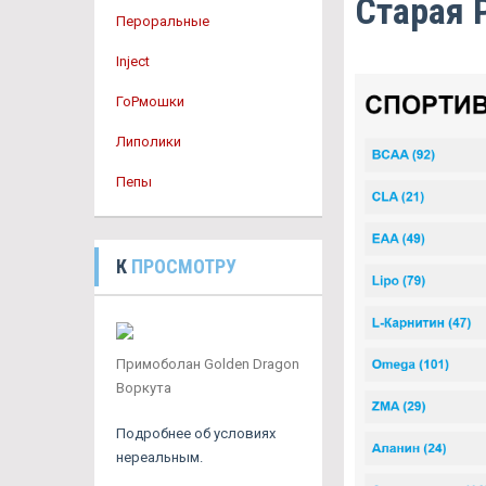
Старая 
Пероральные
Inject
ГоРмошки
Липолики
Пепы
К
ПРОСМОТРУ
Примоболан Golden Dragon
Воркута
Подробнее об условиях
нереальным.