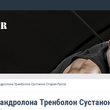
дролона Тренболон Сустанон Старая Русса
андролона Тренболон Сустано