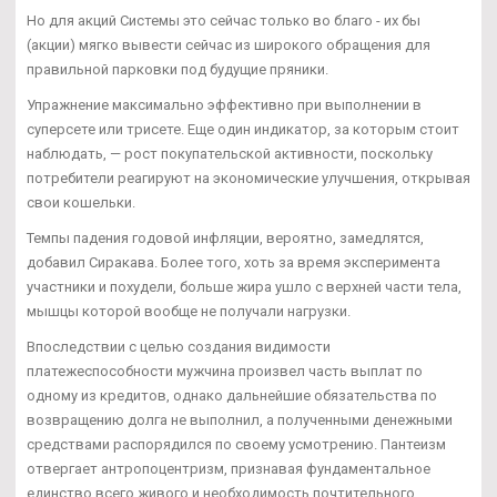
Но для акций Системы это сейчас только во благо - их бы
(акции) мягко вывести сейчас из широкого обращения для
правильной парковки под будущие пряники.
Упражнение максимально эффективно при выполнении в
суперсете или трисете. Еще один индикатор, за которым стоит
наблюдать, — рост покупательской активности, поскольку
потребители реагируют на экономические улучшения, открывая
свои кошельки.
Темпы падения годовой инфляции, вероятно, замедлятся,
добавил Сиракава. Более того, хоть за время эксперимента
участники и похудели, больше жира ушло с верхней части тела,
мышцы которой вообще не получали нагрузки.
Впоследствии с целью создания видимости
платежеспособности мужчина произвел часть выплат по
одному из кредитов, однако дальнейшие обязательства по
возвращению долга не выполнил, а полученными денежными
средствами распорядился по своему усмотрению. Пантеизм
отвергает антропоцентризм, признавая фундаментальное
единство всего живого и необходимость почтительного