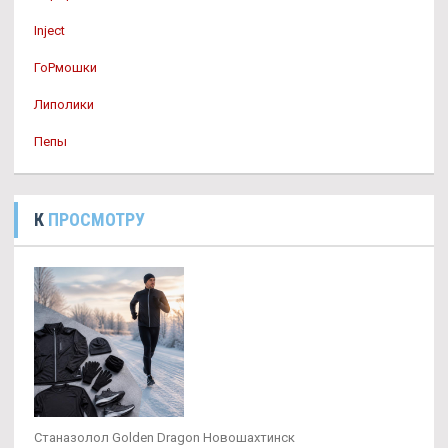
Inject
ГоРмошки
Липолики
Пепы
К
ПРОСМОТРУ
Станазолол Golden Dragon Новошахтинск