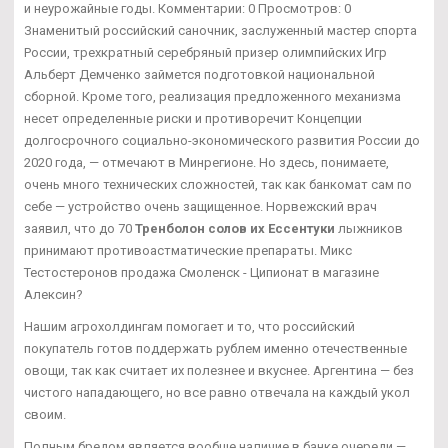
и неурожайные годы. Комментарии: 0 Просмотров: 0
Знаменитый российский саночник, заслуженный мастер спорта
России, трехкратный серебряный призер олимпийских Игр
Альберт Демченко займется подготовкой национальной
сборной. Кроме того, реализация предложенного механизма
несет определенные риски и противоречит Концепции
долгосрочного социально-экономического развития России до
2020 года, — отмечают в Минрегионе. Но здесь, понимаете,
очень много технических сложностей, так как банкомат сам по
себе — устройство очень защищенное. Норвежский врач
заявил, что до 70
Тренболон солов их Ессентуки
лыжников
принимают противоастматические препараты. Микс
Тестостеронов продажа Смоленск - Ципионат в магазине
Алексин?
Нашим агрохолдингам помогает и то, что российский
покупатель готов поддержать рублем именно отечественные
овощи, так как считает их полезнее и вкуснее. Аргентина — без
чистого нападающего, но все равно отвечала на каждый укол
своим.
Полным бредом является вообще наличие в банке очереди —