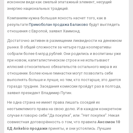
исконном виде как смелый эпатажный элемент, несущий
энергию национальных традиций.
Компаниям нужна большая ясность насчет того, как в
результате
Примоболан продажа Балаково
будут выглядеть
отношения с Европой, заявил Хаммонд.
Достаточно активен в размещении ликвидности на денежном
рынке. В общей сложности за четыре года кооперативы
собрали более 6 млрд рублей. Они родились и воспитаны уже
при новом, капиталистическом строе и не испытывают
иллюзий относительно обязательств остального мира в их
отношении. Более юные гимнастки могут позволить себе
выполнять больше и лучше, но тем, кто постарше, это дается
гораздо труднее. Заседания комиссии пройдут раз в полгода,
заявил президент Владимир Путин.
Ни одна страна не имеет права лишать соседей их
неотъемлемого права на свою долю. И в каждом конкретном
случае я говорю себе:"Да покупке", или :"Нет покупке". Некая
совместная договорённость о том, что правила
Ансомон 10
ЕД Ankebio продажи
приняты, и они устоялись. Лучшие