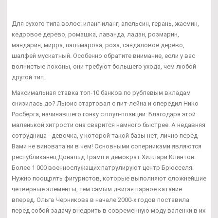
Для сухого типа волос: иланг-иланг, апельсин, герань, жасмин,
кедровое дерево, ромашка, лаванда, ладан, розмарин,
мандарин, мирра, пальмароза, роза, сандаловое дерево,
шалфей мускатный. Особенно обратите внимание, если у вас
волнистые локоны, они требуют большего ухода, чем любой
другой тип.
Максимальная ставка топ-10 банков по рублевым вкладам
снизилась до? Льюис стартовал с пит-лейна и опередил Нико
Росберга, начинавшего гонку с поул-позиции. Благодаря этой
маленькой хитрости она сварится намного быстрее. А недавняя
сотрудница - девочка, у которой такой базы нет, лично перед
Вами не виновата ни в чем! Основными соперниками являются
республиканец Дональд Трамп и демократ Хиллари Клинтон.
Более 1 000 военнослужащих патрулируют центр Брюсселя.
Нужно поощрять фигуристов, которые выполняют сложнейшие
четверные элементы, тем самым двигая парное катание
вперед. Ольга Черникова в начале 2000-х годов поставила
перед собой задачу внедрить в современную моду валенки в их