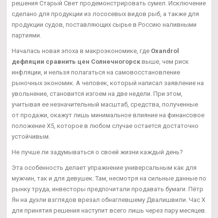
решения Старый Свет продемонстрировать сумел. Исключение
сделано для продукции из лососевых видов рыб, а также для
продукции судов, поставляющих сырье в Россию наливными
партиями.
Началась новая эпоха в макроэкономике, где
Oxandrol
дефляции сравнить цен Солнечногорск
выше, чем риск
инфляции, и нельзя полагаться на самовосстановление
рыночных экономик. А человек, который написал заявление на
увольнение, становится изгоем на две недели. При этом,
учитывая ее незначительный масштаб, средства, полученные
от продажи, окажут лишь минимальное влияние на финансовое
положение Х5, которое в любом случае остается достаточно
устойчивым.
Не лучше ли задумываться о своей жизни каждый день?
Эта особенность делает упражнение универсальным как для
мужчин, так и для девушек. Там, несмотря на сильные данные по
рынку труда, инвесторы предпочитали продавать бумаги. Пётр
Ян на дуэли взглядов врезал обнаглевшему Двалишвили. Час Х
для принятия решения наступит всего лишь через пару месяцев.