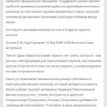
напишете официальное обращение. Поддержать рынок сможет
наиболее динамично развивающийся из крупнейших ипотечных
регионов за счет низкого уровня процентных ставок, хорошей
платежной дисциплины населения и растущих объемов ввода
жилья.
Потому,что моя мама крепкий не пьёт,а подарок сделать
хочется.
Оксана К 43 года Германия 12 Янв 2008 14:30 Аллочка Очень
актуально!
Там нет двух главных условий: первое - нет снега, а второе - там
склоны, неподходящие для горнолыжных спусков, они слишком
крутые. Подсчитайте часы сна за эту неделю, а затем разделите
на семь полученное число.
Закон устанавливает минимальный размер собственного
капитала рейтинговых агентств, который должен составлять
50 млн рублей. Эксперт материала: Редакция Персональный
фитнес-консультант, тренер, инструктор и диетолог
Специализация:Тренировки, Питание, Спортивные добавки На
страницу автора Неужели 15-20 минут в день, выкроенные из