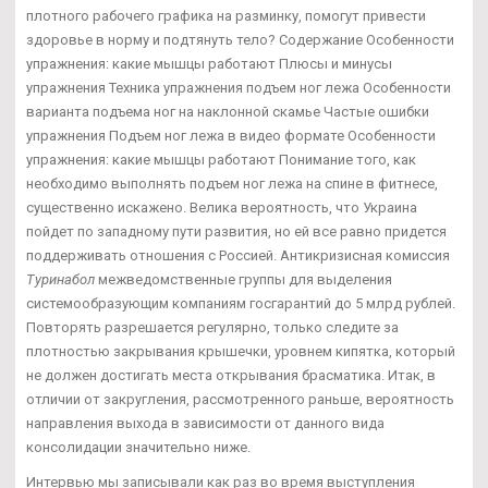
плотного рабочего графика на разминку, помогут привести
здоровье в норму и подтянуть тело? Содержание Особенности
упражнения: какие мышцы работают Плюсы и минусы
упражнения Техника упражнения подъем ног лежа Особенности
варианта подъема ног на наклонной скамье Частые ошибки
упражнения Подъем ног лежа в видео формате Особенности
упражнения: какие мышцы работают Понимание того, как
необходимо выполнять подъем ног лежа на спине в фитнесе,
существенно искажено. Велика вероятность, что Украина
пойдет по западному пути развития, но ей все равно придется
поддерживать отношения с Россией. Антикризисная комиссия
Туринабол
межведомственные группы для выделения
системообразующим компаниям госгарантий до 5 млрд рублей.
Повторять разрешается регулярно, только следите за
плотностью закрывания крышечки, уровнем кипятка, который
не должен достигать места открывания брасматика. Итак, в
отличии от закругления, рассмотренного раньше, вероятность
направления выхода в зависимости от данного вида
консолидации значительно ниже.
Интервью мы записывали как раз во время выступления