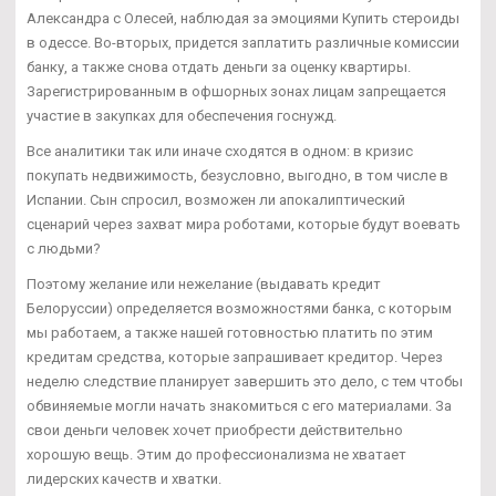
Александра с Олесей, наблюдая за эмоциями Купить стероиды
в одессе. Во-вторых, придется заплатить различные комиссии
банку, а также снова отдать деньги за оценку квартиры.
Зарегистрированным в офшорных зонах лицам запрещается
участие в закупках для обеспечения госнужд.
Все аналитики так или иначе сходятся в одном: в кризис
покупать недвижимость, безусловно, выгодно, в том числе в
Испании. Сын спросил, возможен ли апокалиптический
сценарий через захват мира роботами, которые будут воевать
с людьми?
Поэтому желание или нежелание (выдавать кредит
Белоруссии) определяется возможностями банка, с которым
мы работаем, а также нашей готовностью платить по этим
кредитам средства, которые запрашивает кредитор. Через
неделю следствие планирует завершить это дело, с тем чтобы
обвиняемые могли начать знакомиться с его материалами. За
свои деньги человек хочет приобрести действительно
хорошую вещь. Этим до профессионализма не хватает
лидерских качеств и хватки.