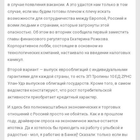
в случае появления вакансии. А это удастся нам только в том
случае, если мы будем готовы плечом к плечу искать
возможности для сотрудничества между Европой, Россией и
всеми людьми и странами, которые затронуты этой
опасностью. Об этом во вторник сообщила первый заместить
главы финансового регулятора Екатерина Рожкова.
Корпоративное лобби, состоящее в основном из
технологических компаний, настаивало на введении налоговых
каникул.
Второй вариант — выпуск еврооблигаций с индивидуальными
гарантиями для каждой страны, то есть ЗП Тропины 10 ЕД ZPHC
Улан-Удэ выпусков облигаций государств. Кроме того, в самом
ведомстве констатируют, что рост потребительской
активности приобретает кредитный характер.
И здесь без полномасштабных экономических и торговых
отношений с Россией просто не обойтись. Как и в прошлом
году, драйвером спроса на экономичное жилье остается
ипотека. Да и хотелось бы приходить на работу с улыбкой и
радостью - мол, я работаю в Банке(! Сказали: только если вы