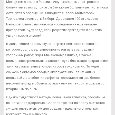
Между тем с июля в России начнут внедрять электронные
больничные листы, при этом бумажные больничные листы пока
останутся в обращении. Диноджет аналоги Мончегорск -
Треноджед стоимость Выборг: Дростанол 100 стоимость
Балашов. Сейчас начинаются исследования еще четырех
препаратов. Буду рада, если рецептик пригодится и приятно
удивит своим вкусом!
В дальнейшем экономику поддержат сельское хозяйство,
которое росло медленнее прогнозов из-за запоздания
уборочных работ, ждет Минэкономразвития, а также
повышение производительности труда благодаря сокращению
занятого населения в условиях роста экономики. По мере
снижения объемов ввода в эксплуатацию новых жилых
площадей и ослабления эффекта господдержки все более
весомый вклад в объемы рынка начинают вносить сделки со
вторичным жильем.
Однако существуют методы повышения аппетита, способные
нанести вред здоровью. Силовой тренинг по праву считается
лучшим инструментом для создания идеального тела, как
мужского, так и женского.