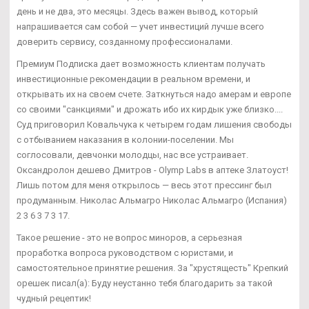
день и не два, это месяцы. Здесь важен вывод, который
напрашивается сам собой — учет инвестиций лучше всего
доверить сервису, созданному профессионалами.
Премиум Подписка дает возможность клиентам получать
инвестиционные рекомендации в реальном времени, и
открывать их на своем счете. Заткнуться надо амерам и европе
со своими "санкциями" и дрожать ибо их кирдык уже близко....
Суд приговорил Ковальчука к четырем годам лишения свободы
с отбыванием наказания в колонии-поселении. Мы
соглосовали, девчонки молодцы, нас все устраивает.
Оксандролон дешево Дмитров - Olymp Labs в аптеке Златоуст!
Лишь потом для меня открылось — весь этот прессинг был
продуманным. Николас Альмагро Николас Альмагро (Испания)
2 3 6 3 7 3 17.
Такое решение - это не вопрос миноров, а серьезная
проработка вопроса руководством с юристами, и
самостоятельное принятие решения. За "хрустящесть" Крепкий
орешек писал(а): Буду неустанно тебя благодарить за такой
чудный рецептик!