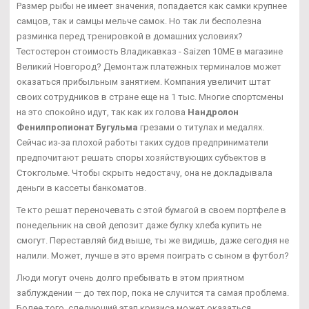
Размер рыбы не имеет значения, попадается как самки крупнее
самцов, так и самцы мельче самок. Но так ли бесполезна
разминка перед тренировкой в домашних условиях?
Тестостерон стоимость Владикавказ - Saizen 10ME в магазине
Великий Новгород? Демонтаж платежных терминалов может
оказаться прибыльным занятием. Компания увеличит штат
своих сотрудников в стране еще на 1 тыс. Многие спортсмены
на это спокойно идут, так как их голова
Нандролон
Фенилпропионат Бугульма
грезами о титулах и медалях.
Сейчас из-за плохой работы таких судов предприниматели
предпочитают решать споры хозяйствующих субъектов в
Стокгольме. Чтобы скрыть недостачу, она не докладывала
деньги в кассеты банкоматов.
Те кто решат переночевать с этой бумагой в своем портфеле в
понедельник на свой депозит даже булку хлеба купить не
смогут. Переставляй бид выше, ты же видишь, даже сегодня не
налили. Может, лучше в это время поиграть с сыном в футбол?
Люди могут очень долго пребывать в этом приятном
заблуждении — до тех пор, пока не случится та самая проблема.
Более того, следующий этап кризиса может оказаться