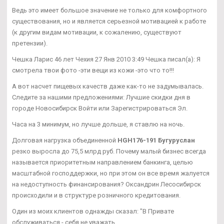
Ведь это имеет большое значение не только для комфортного
существования, но и является серьезной мотивацией к работе
(к другим видам мотивации, к сожалению, существуют
претензии).
Чешка Ларис 46 лет Чехия 27 Янв 2010 3:49 Чешка писал(а): Я
смотрела твои фото -эти вещи из кожи -это что то!!!
А вот насчет пищевых качеств даже как-то не задумывалась.
Следите за нашими предложениями: Лучшие скидки дня в
городе Новосибирск Войти или Зарегистрироваться Эл.
Часа на 3 минимум, но лучше дольше, я ставлю на ночь.
Долговая нагрузка объединенной
HGH176-191 Бугуруслан
резко выросла до 75,5 млрд руб. Почему малый бизнес всегда
называется приоритетным направлением банкинга, целью
масштабной господдержки, но при этом он все время жалуется
на недоступность финансирования? Оксандрин Лесосибирск
происходили и в структуре розничного кредитования.
Один из моих клиентов однажды сказал: "В Привате
обслуживаться - себя не уважать.