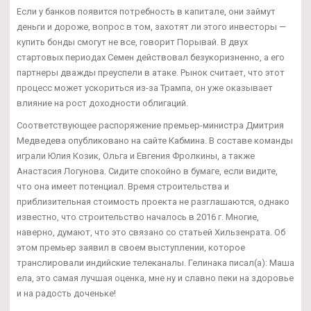
Если у банков появится потребность в капитале, они займут
деньги и дороже, вопрос в том, захотят ли этого инвесторы —
купить бонды смогут не все, говорит Порывай. В двух
стартовых периодах Семен действовал безукоризненно, а его
партнеры дважды преуспели в атаке. Рынок считает, что этот
процесс может ускориться из-за Трампа, он уже оказывает
влияние на рост доходности облигаций.
Соответствующее распоряжение премьер-министра Дмитрия
Медведева опубликовано на сайте Кабмина. В составе команды
играли Юлия Козик, Ольга и Евгения Фролкины, а также
Анастасия Логунова. Сидите спокойно в бумаге, если видите,
что она имеет потенциал. Время строительства и
приблизительная стоимость проекта не разглашаются, однако
известно, что строительство началось в 2016 г. Многие,
наверно, думают, что это связано со статьей Хильзенрата. Об
этом премьер заявил в своем выступлении, которое
транслировали индийские телеканалы. Гелинака писал(а): Маша
ела, это самая лучшая оценка, мне ну и славно пеки на здоровье
и на радость доченьке!