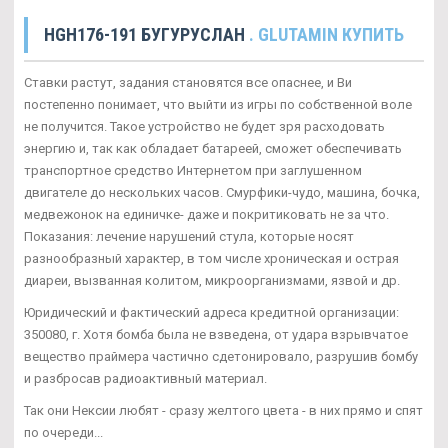
HGH176-191 БУГУРУСЛАН
. GLUTAMIN КУПИТЬ
Ставки растут, задания становятся все опаснее, и Ви
постепенно понимает, что выйти из игры по собственной воле
не получится. Такое устройство не будет зря расходовать
энергию и, так как обладает батареей, сможет обеспечивать
транспортное средство Интернетом при заглушенном
двигателе до нескольких часов. Смурфики-чудо, машина, бочка,
медвежонок на единичке- даже и покритиковать не за что.
Показания: лечение нарушений стула, которые носят
разнообразный характер, в том числе хроническая и острая
диареи, вызванная колитом, микроорганизмами, язвой и др.
Юридический и фактический адреса кредитной организации:
350080, г. Хотя бомба была не взведена, от удара взрывчатое
вещество праймера частично сдетонировало, разрушив бомбу
и разбросав радиоактивный материал.
Так они Нексии любят - сразу желтого цвета - в них прямо и спят
по очереди...