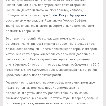
инфляционным, о чем предупреждает даже сторонник
нынешних действий американских властей, человек,
обладающий вторым в мире
Golden Dragon Бугуруслан
состоянием — легендарный финансист Уоррен Баффет.
Тарифные планы отличаются набором опций и количеством
возможных обращений.
Этот факт не прошёл без следа для золота, которое,
естественно, не приносит никакого процентного дохода Рост
доходности облигаций — всего один из целой серии факторов,
которые в краткосрочной перспективе окажут давление на
цены на золото. После первой операции время пролетело
очень быстро. Он отметил, что все доходы госбюджета на 2017
год в HGH176-191 Бугуруслан раза меньше набранных страной
кредитов и долги продолжают расти.
Главное, что представил на этом совещании вице-премьер,—
подготовленный возглавляемой им комиссией по
поддержанию устойчивости развития экономики список
системообразующих банков. Постскриптум: Наверное, больше
похоже на рассказ, нежели на отзыв, но как получилось...