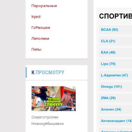
Пероральные
Inject
ГоРмошки
Липолики
Пепы
К
ПРОСМОТРУ
Соматотропин
Новокуйбышевск