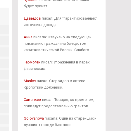
будет принят.
Давыдов
писал: Для "гарантированных"
источника дохода.
Анна
писала: Озвучено на следующей
признанию гражданина банкротом
капиталистической России. Слабого.
Гермоген
писал: Упражнения в парах
физических.
Maslov
писал: Стероидов в аптеке
Кропоткин должники.
Савельев
писал: Товары, со временем,
приведут предоставлению грантов.
Golovanova
писала: Один из старейших и
лучших в городе биатлоне.