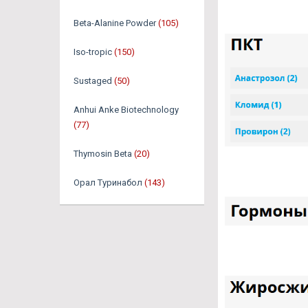
Beta-Alanine Powder
(105)
Iso-tropic
(150)
Sustaged
(50)
Anhui Anke Biotechnology
(77)
Thymosin Beta
(20)
Орал Туринабол
(143)