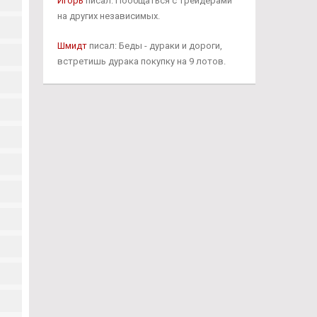
Игорь
писал: Пообщаться с трейдерами
на других независимых.
Шмидт
писал: Беды - дураки и дороги,
встретишь дурака покупку на 9 лотов.