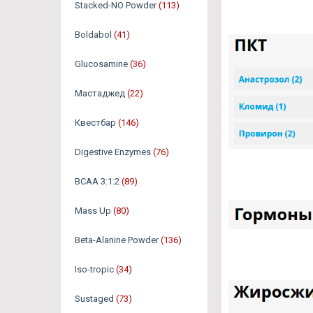
Stacked-NO Powder
(113)
Boldabol
(41)
Glucosamine
(36)
Мастаджед
(22)
Квестбар
(146)
Digestive Enzymes
(76)
BCAA 3:1:2
(89)
Mass Up
(80)
Beta-Alanine Powder
(136)
Iso-tropic
(34)
Sustaged
(73)