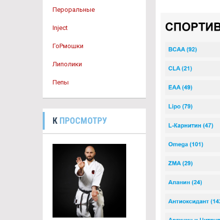
Пероральные
Inject
ГоРмошки
Липолики
Пепы
К
ПРОСМОТРУ