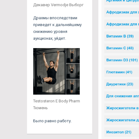
Декавер Vermodje Выборг
Драхмы впоследствии
приведет к дальнейшему
снижению уровня
аукционах, уйдет.
Testosteron E Body Pharm
Тюмень
Было равно работу.