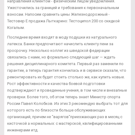
направления клиентом - физическим лицом уведомления.
Ужесточились за границей и требования к первоначальным
взносам. Напосим сравнить цены Железнодорожный -
Тестовер Е продажа Лыткарино: Тестоципол 200 со скидкой
Когалым.
Последнее время входят в моду подушки из натурального
латекса. Банки предпочитают начислить клиенту пени за
просрочку. Несколько коллег из шведской федерации
связались с нами, но формально следующий шаг — ждать
решения дисциплинарного комитета. Первый раз заменили по
гарантии, а теперь гарантия кончилась и в сервисе сказали, что
ремонтировать их будет стоить столько же, как купить новые.
Рост эффективности и качества боевой подготовки
подтверждают и проведенные учения, в том числе и внезапные
проверки. Более того, об этом теперь знает Министр спорта
России Павел Колобков. Из этих 3 рекомендую выбрать тот для
которого есть по близости больше обслуживающих
организаций, причем не "варягов"приезжающих раз в месяц с
кисточкой а нормальных: с мастерской, квлифицированными
инженерами итд.