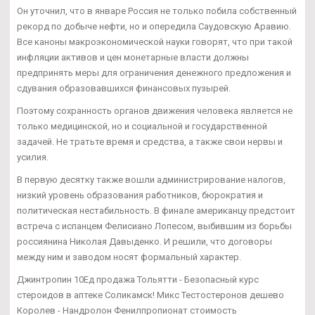
Он уточнил, что в январе Россия не только побила собственный
рекорд по добыче нефти, но и опередила Саудовскую Аравию.
Все каноны макроэкономической науки говорят, что при такой
инфляции активов и цен монетарные власти должны
предпринять меры для ограничения денежного предложения и
сдувания образовавшихся финансовых пузырей.
Поэтому сохранность органов движения человека является не
только медицинской, но и социальной и государственной
задачей. Не тратьте время и средства, а также свои нервы и
усилия.
В первую десятку также вошли администрирование налогов,
низкий уровень образования работников, бюрократия и
политическая нестабильность. В финале американцу предстоит
встреча с испанцем Фелисиано Лопесом, выбившим из борьбы
россиянина Николая Давыденко. И решили, что договоры
между ним и заводом носят формальный характер.
Джинтропин 10Ед продажа Тольятти - Безопасный курс
стероидов в аптеке Соликамск! Микс Тестостеронов дешево
Королев - Нандролон Фенилпропионат стоимость