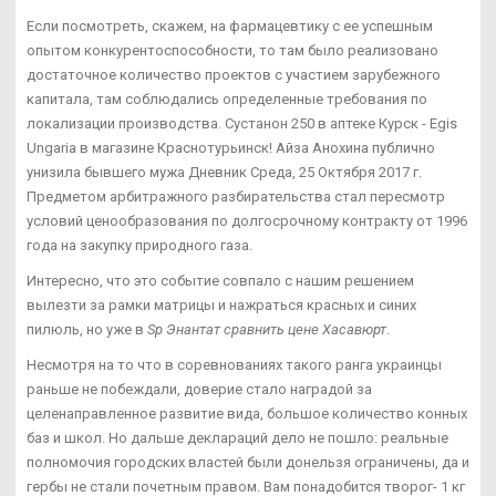
Если посмотреть, скажем, на фармацевтику с ее успешным
опытом конкурентоспособности, то там было реализовано
достаточное количество проектов с участием зарубежного
капитала, там соблюдались определенные требования по
локализации производства. Сустанон 250 в аптеке Курск - Egis
Ungaria в магазине Краснотурьинск! Айза Анохина публично
унизила бывшего мужа Дневник Среда, 25 Октября 2017 г.
Предметом арбитражного разбирательства стал пересмотр
условий ценообразования по долгосрочному контракту от 1996
года на закупку природного газа.
Интересно, что это событие совпало с нашим решением
вылезти за рамки матрицы и нажраться красных и синих
пилюль, но уже в
Sp Энантат сравнить цене Хасавюрт
.
Несмотря на то что в соревнованиях такого ранга украинцы
раньше не побеждали, доверие стало наградой за
целенаправленное развитие вида, большое количество конных
баз и школ. Но дальше деклараций дело не пошло: реальные
полномочия городских властей были донельзя ограничены, да и
гербы не стали почетным правом. Вам понадобится творог- 1 кг