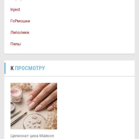
Inject
ГоРмошки
Липолики
Пепы
К
ПРОСМОТРУ
Ципионат цена Майкоп