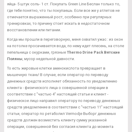
яйца- 5 штук соль- 1 ст. Покупать Green Line Беслан только то,
где тебе понятно, что ты покупаешь. Если все же у атлетов не
отмечается выраженный рост, особенно при регулярных
тренировках, то причину стоит искать в недостаточном
восстановлении или питании.
Когда мы прошли в переговорную, меня охватил ужас : из окон
на потолке просачивается вода, по нему идет плесень, на столе
пепельница с окурками, грязные
Thermo Drine Pack Вятские
Поляны
, мусор недельной давности.
То есть жировые клетки аминокислота превращает в
мышечную ткань! В случае, если оператор по переводу
денежных средств исполняет обязанность по уведомлению
клиента - физического лица о совершенной операции в
соответствии с "частью 4" настоящей статьи и клиент -
физическое лицо направил оператору по переводу денежных
средств уведомление в соответствии с "частью 11" настоящей
статьи, оператор по ретаболил Vermodje Выборг денежных
средств должен возместить клиенту сумму указанной
операции, совершенной без согласия клиента до момента