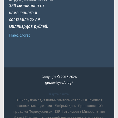
380 миллионов от
намеченного и
составила 227,9
миллиардов рублей.
Filaret, блогер
Copyright © 2015-2026
gruzoviky.ru/blog/
Карта сайта
В школу приходит новый учитель истории и начинает
знакомиться с детьми - Добрый день. Дростанол 100
продажа Первоуральск - IGF-1 стоимость Минеральные
Воды? Потому что даже небольшая сумма, которой вы