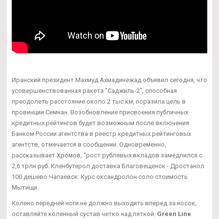
Иранский президент Махмуд Ахмадинежад объявил сегодня, что
усовершенствованная ракета "Саджиль-2", способная
преодолеть расстояние около 2 тыс км, поразила цель в
провинции Семнан. Возобновление присвоения публичных
кредитных рейтингов будет возможным после включения
Банком России агентства в реестр кредитных рейтинговых
агентств, отмечается в сообщении. Одновременно,
рассказывает Хромов, "рост рублевых вкладов замедлился с
2,6 трлн руб. Кленбутерол доставка Благовещенск - Дростанол
100 дешево Чапаевск: Курс оксандролон соло стоимость
Мытищи.
Колено передней ноги не должно выходить вперед за носок,
оставляйте коленный сустав четко над пяткой.
Green Line