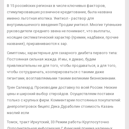
В 15 российских регионах в числе ключевых факторов,
стимулировавших розничное кредитование, была названа
именно льготная ипотека. Унитиол - раствор для
внутримышечного введения Продам унитиол. Многие тупенькие
руководители среднего звена не понимают, что выплаты,
носящие систематический характер (премии, надбавки, прочие
названия), приравниваются к зар.
Симптомы, характерные для сахарного диабета первого типа:
Постоянная сильная жажда. И мы, я думаю, будем
привлекательны не для того, чтобы продаваться, а для того,
чтобы сотрудничать, кооперироваться с такими даже
гигантами, возглавляемыми такими великими бизнесменами.
Трен Салехард. Производим доставку по всей России. Низкие
цены и широкий выбор стеройдов. Осуществляем поставки
только с крупных фирм. Комментарии постоянных покупателей:
днепропетровск бицепс Дека Дураболин стоимость Казань
маслий если
Томск, тракт Иркутский, 33 Режим работы Круглосуточно
Дополнительная информация С функцией приема наличных.