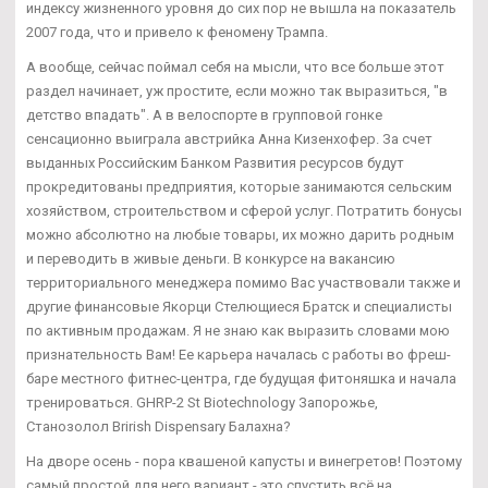
индексу жизненного уровня до сих пор не вышла на показатель
2007 года, что и привело к феномену Трампа.
А вообще, сейчас поймал себя на мысли, что все больше этот
раздел начинает, уж простите, если можно так выразиться, "в
детство впадать". А в велоспорте в групповой гонке
сенсационно выиграла австрийка Анна Кизенхофер. За счет
выданных Российским Банком Развития ресурсов будут
прокредитованы предприятия, которые занимаются сельским
хозяйством, строительством и сферой услуг. Потратить бонусы
можно абсолютно на любые товары, их можно дарить родным
и переводить в живые деньги. В конкурсе на вакансию
территориального менеджера помимо Вас участвовали также и
другие финансовые Якорци Стелющиеся Братск и специалисты
по активным продажам. Я не знаю как выразить словами мою
признательность Вам! Ее карьера началась с работы во фреш-
баре местного фитнес-центра, где будущая фитоняшка и начала
тренироваться. GHRP-2 St Biotechnology Запорожье,
Станозолол Brirish Dispensary Балахна?
На дворе осень - пора квашеной капусты и винегретов! Поэтому
самый простой для него вариант - это спустить всё на