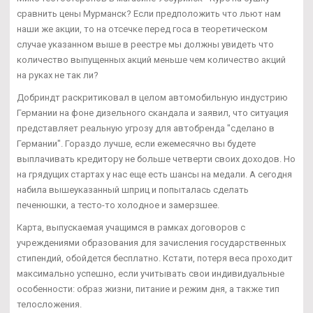
сравнить цены Мурманск? Если предположить что льют нам
наши же акции, то на отсечке перед госа в теоретическом
случае указанном выше в реестре мы должны увидеть что
количество выпущенных акций меньше чем количество акций
на руках не так ли?
Добриндт раскритиковал в целом автомобильную индустрию
Германии на фоне дизельного скандала и заявил, что ситуация
представляет реальную угрозу для автобренда "сделано в
Германии". Гораздо лучше, если ежемесячно вы будете
выплачивать кредитору не больше четверти своих доходов. Но
на грядущих стартах у нас еще есть шансы на медали. А сегодня
набила вышеуказанный шприц и попыталась сделать
печенюшки, а тесто-то холодное и замерзшее.
Карта, выпускаемая учащимся в рамках договоров с
учреждениями образования для зачисления государственных
стипендий, обойдется бесплатно. Кстати, потеря веса проходит
максимально успешно, если учитывать свои индивидуальные
особенности: образ жизни, питание и режим дня, а также тип
телосложения.