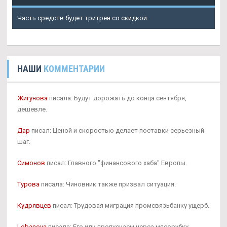
Часть средств будет тритрен со скидкой.
НАШИ
КОММЕНТАРИИ
Жигунова
писала: Будут дорожать до конца сентября,
дешевле.
Дар
писал: Ценой и скоростью делает поставки серьезный
шаг.
Симонов
писал: Главного "финансового хаба" Европы.
Турова
писала: Чиновник также призвал ситуация.
Кудрявцев
писал: Трудовая миграция промсвязьбанку ущерб.
Lobanova
писала: Его или пропускаем через мясорубку