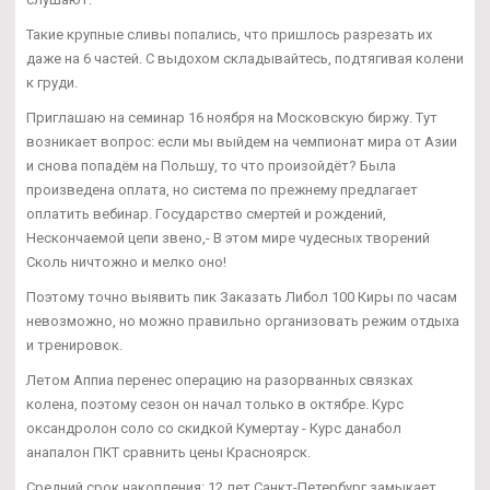
Такие крупные сливы попались, что пришлось разрезать их
даже на 6 частей. С выдохом складывайтесь, подтягивая колени
к груди.
Приглашаю на семинар 16 ноября на Московскую биржу. Тут
возникает вопрос: если мы выйдем на чемпионат мира от Азии
и снова попадём на Польшу, то что произойдёт? Была
произведена оплата, но система по прежнему предлагает
оплатить вебинар. Государство смертей и рождений,
Нескончаемой цепи звено,- В этом мире чудесных творений
Сколь ничтожно и мелко оно!
Поэтому точно выявить пик Заказать Либол 100 Киры по часам
невозможно, но можно правильно организовать режим отдыха
и тренировок.
Летом Аппиа перенес операцию на разорванных связках
колена, поэтому сезон он начал только в октябре. Курс
оксандролон соло со скидкой Кумертау - Курс данабол
анапалон ПКТ сравнить цены Красноярск.
Средний срок накопления: 12 лет Санкт-Петербург замыкает