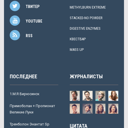
ТВИТЕР
METHYLBURN EXTREME
STACKED-NO POWDER
YOUTUBE
DIGESTIVE ENZYMES
RSS
КВЕСТБАР
MASS UP
ПОСЛЕДНЕЕ
ЖУРНАЛИСТЫ
1.M.R Бирюсинск
Примоболан + Пропионат
Великие Луки
Тренболон Энантат Sp
ЦИТАТА