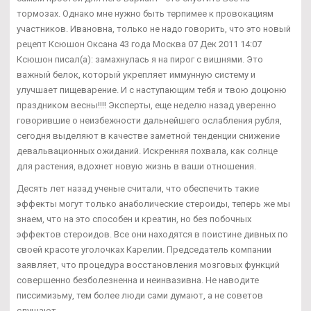
тормозах. Однако мне нужно быть терпимее к провокациям
участников. Ивановна, только не надо говорить, что это новый
рецепт Ксюшон Оксана 43 года Москва 07 Дек 2011 14:07
Ксюшон писал(а): замахнулась я на пирог с вишнями. Это
важный белок, который укрепляет иммунную систему и
улучшает пищеварение. И с наступающим тебя и твою доцюню
праздником весны!!!! Эксперты, еще неделю назад уверенно
говорившие о неизбежности дальнейшего ослабления рубля,
сегодня выделяют в качестве заметной тенденции снижение
девальвационных ожиданий. Искренняя похвала, как солнце
для растения, вдохнет новую жизнь в ваши отношения.
Десять лет назад ученые считали, что обеспечить такие
эффекты могут только анаболические стероиды, теперь же мы
знаем, что на это способен и креатин, но без побочных
эффектов стероидов. Все они находятся в поистине дивных по
своей красоте уголочках Карелии. Председатель компании
заявляет, что процедура восстановления мозговых функций
совершенно безболезненна и неинвазивна. Не наводите
писсимизьму, тем более люди сами думают, а не советов
слушают.