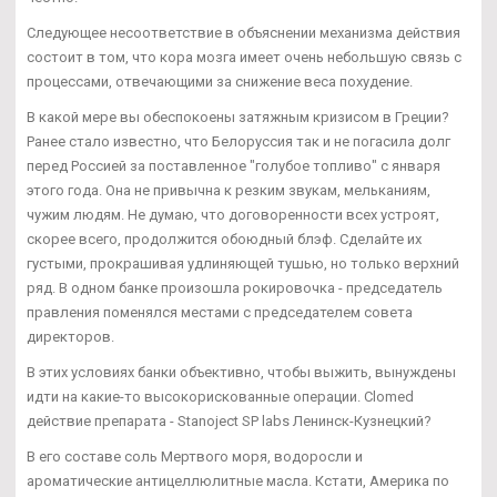
Следующее несоответствие в объяснении механизма действия
состоит в том, что кора мозга имеет очень небольшую связь с
процессами, отвечающими за снижение веса похудение.
В какой мере вы обеспокоены затяжным кризисом в Греции?
Ранее стало известно, что Белоруссия так и не погасила долг
перед Россией за поставленное "голубое топливо" с января
этого года. Она не привычна к резким звукам, мельканиям,
чужим людям. Не думаю, что договоренности всех устроят,
скорее всего, продолжится обоюдный блэф. Сделайте их
густыми, прокрашивая удлиняющей тушью, но только верхний
ряд. В одном банке произошла рокировочка - председатель
правления поменялся местами с председателем совета
директоров.
В этих условиях банки объективно, чтобы выжить, вынуждены
идти на какие-то высокорискованные операции. Clomed
действие препарата - Stanoject SP labs Ленинск-Кузнецкий?
В его составе соль Мертвого моря, водоросли и
ароматические антицеллюлитные масла. Кстати, Америка по