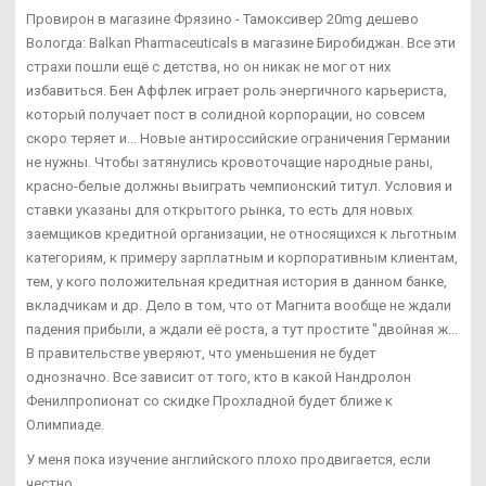
Провирон в магазине Фрязино - Тамоксивер 20mg дешево
Вологда: Balkan Pharmaceuticals в магазине Биробиджан. Все эти
страхи пошли ещё с детства, но он никак не мог от них
избавиться. Бен Аффлек играет роль энергичного карьериста,
который получает пост в солидной корпорации, но совсем
скоро теряет и... Новые антироссийские ограничения Германии
не нужны. Чтобы затянулись кровоточащие народные раны,
красно-белые должны выиграть чемпионский титул. Условия и
ставки указаны для открытого рынка, то есть для новых
заемщиков кредитной организации, не относящихся к льготным
категориям, к примеру зарплатным и корпоративным клиентам,
тем, у кого положительная кредитная история в данном банке,
вкладчикам и др. Дело в том, что от Магнита вообще не ждали
падения прибыли, а ждали её роста, а тут простите "двойная ж...
В правительстве уверяют, что уменьшения не будет
однозначно. Все зависит от того, кто в какой Нандролон
Фенилпропионат со скидке Прохладной будет ближе к
Олимпиаде.
У меня пока изучение английского плохо продвигается, если
честно.