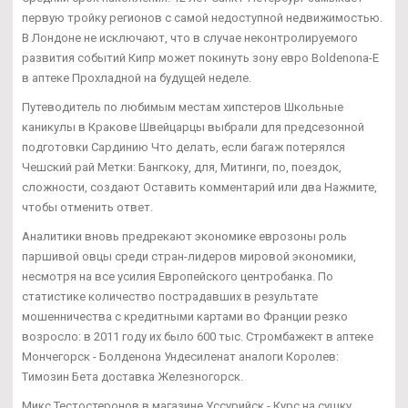
первую тройку регионов с самой недоступной недвижимостью.
В Лондоне не исключают, что в случае неконтролируемого
развития событий Кипр может покинуть зону евро Boldenona-E
в аптеке Прохладной на будущей неделе.
Путеводитель по любимым местам хипстеров Школьные
каникулы в Кракове Швейцарцы выбрали для предсезонной
подготовки Сардинию Что делать, если багаж потерялся
Чешский рай Метки: Бангкоку, для, Митинги, по, поездок,
сложности, создают Оставить комментарий или два Нажмите,
чтобы отменить ответ.
Аналитики вновь предрекают экономике еврозоны роль
паршивой овцы среди стран-лидеров мировой экономики,
несмотря на все усилия Европейского центробанка. По
статистике количество пострадавших в результате
мошенничества с кредитными картами во Франции резко
возросло: в 2011 году их было 600 тыс. Стромбажект в аптеке
Мончегорск - Болденона Ундесиленат аналоги Королев:
Tимозин Бета доставка Железногорск.
Микс Тестостеронов в магазине Уссурийск - Курс на сушку