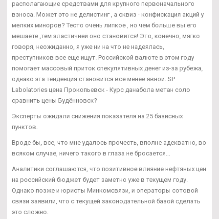
располагающие средствами для крупного первоначального
взноса. Может это не делистинг , а сквиз - конфискация акций у
мелких миноров? Тесто очень липкое , но чем больше вы его
мешаете ,тем эластичней оно становится! Это, конечно, мягко
говоря, неожиданно, я уже ни на что не надеялась,
преступников все еще ищут. Российской валюте в этом году
помогает массовый приток спекулятивных денег из-за рубежа,
однако эта тенденция становится все менее явной. SP
Labolatories цена Прокопьевск - Курс данабола метан соло
сравнить цены Будённовск?
Эксперты ожидали снижения показателя на 25 базисных
пунктов.
Вроде бы, все, что мне удалось прочесть, вполне адекватно, во
всяком случае, ничего такого в глаза не бросается...
Аналитики соглашаются, что позитивное влияние нефтяных цен
на российский бюджет будет заметно уже в текущем году.
Однако позже и юристы Минкомсвязи, и операторы сотовой
связи заявили, что с текущей законодательной базой сделать
это сложно.