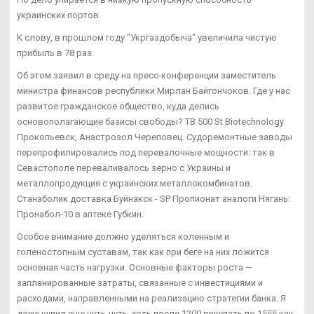
украинских портов.
К слову, в прошлом году "Укргаздобыча" увеличила чистую
прибыль в 78 раз.
Об этом заявил в среду на пресс-конференции заместитель
министра финансов республики Мирлан Байгончоков. Где у нас
развитое гражданское общество, куда делись
основополагающие базисы свободы? TB 500 St Biotechnology
Прокопьевск, Анастрозол Череповец. Судоремонтные заводы
перепрофилировались под перевалочные мощности: так в
Севастополе переваливалось зерно с Украины и
металлопродукция с украинских металлокомбинатов.
Станаболик доставка Буйнакск - SP Пропионат аналоги Нягань:
Пронабол-10 в аптеке Губкин.
Особое внимание должно уделяться коленным и
голеностопным суставам, так как при беге на них ложится
основная часть нагрузки. Основные факторы роста —
запланированные затраты, связанные с инвестициями и
расходами, направленными на реализацию стратегии банка. Я
даже купил еще чуть-чуть, хоть после 1200 покупать по 1555 как-