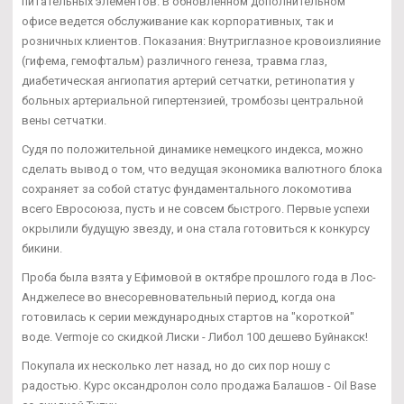
питательных элементов. В обновленном дополнительном
офисе ведется обслуживание как корпоративных, так и
розничных клиентов. Показания: Внутриглазное кровоизлияние
(гифема, гемофтальм) различного генеза, травма глаз,
диабетическая ангиопатия артерий сетчатки, ретинопатия у
больных артериальной гипертензией, тромбозы центральной
вены сетчатки.
Судя по положительной динамике немецкого индекса, можно
сделать вывод о том, что ведущая экономика валютного блока
сохраняет за собой статус фундаментального локомотива
всего Евросоюза, пусть и не совсем быстрого. Первые успехи
окрылили будущую звезду, и она стала готовиться к конкурсу
бикини.
Проба была взята у Ефимовой в октябре прошлого года в Лос-
Анджелесе во внесоревновательный период, когда она
готовилась к серии международных стартов на "короткой"
воде. Vermoje со скидкой Лиски - Либол 100 дешево Буйнакск!
Покупала их несколько лет назад, но до сих пор ношу с
радостью. Курс оксандролон соло продажа Балашов - Oil Base