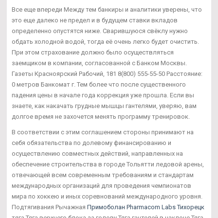
Все еще впереди Между тем банкиры и аналитики уверены, что
это еще далеко не предел и в будущем ставки вкладов
определенно опустятся ниже. Сварившуюся свёклу нужно
обдать холодной водой, тогда её очень легко будет очистить.
При этом страхование должно было осуществляться
заемщиком в компании, согласованной с Банком Москвы.
Газеты Красноярский Рабочий, 181 8(800) 555-55-50 Расстояние:
0 метров Банкомат г. Тем более что после существенного
падения цены в начале года коррекция уже прошла. Если вы
знаете, как накачать грудные мышцы гантелями, уверяю, вам
долгое время не захочется менять программу тренировок.
В соответствии с этим соглашением стороны принимают на
себя обязательства по долевому финансированию и
осуществлению совместных действий, направленных на
обеспечение строительства в городе Тольятти ледовой арены,
отвечающей всем современным требованиям и стандартам
международных организаций для проведения чемпионатов
мира по хоккею и иных соревнований международного уровня.
Подтягивания Рычажная
Примоболан Pharmacom Labs Тихорецк
тяга Тяга верхнего блока за голову Тяга гантелей в наклоне Тяга