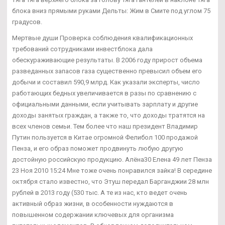
блока вниз прямыми руками Дельты: Жим в Смите под углом 75
градусов.
Мертвые души Проверка соблюдения квалификационных
требований сотрудниками инвестблока дала
обескураживающие результаты. В 2006 году прирост объема
разведанных запасов газа существенно превысил объем его
добычи и составил 590,9 млрд. Как указали эксперты, число
работающих бедных увеличивается в разы по сравнению с
официальными данными, если учитывать зарплату и другие
доходы занятых граждан, а также то, что доходы тратятся на
всех членов семьи. Тем более что наш президент Владимир
Путин пользуется в Китае огромной Фелибол 100 продажой
Пенза, и его образ поможет продвинуть любую другую
достойную российскую продукцию. Алёна30 Елена 49 лет Пенза
23 Ноя 2010 15:24 Мне тоже очень понравился зайка! В середине
октября стало известно, что Этуш передал Барганджии 28 млн
рублей в 2013 году (530 тыс. А те из нас, кто ведет очень
активный образ жизни, в особенности нуждаются в
повышенном содержании ключевых для организма