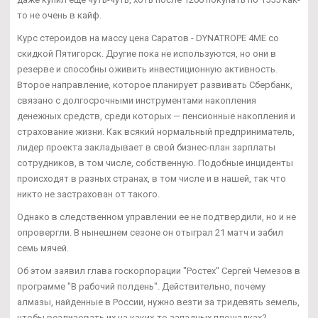
то не очень в кайф.
Курс стероидов на массу цена Саратов - DYNATROPE 4ME со
скидкой Пятигорск. Другие пока не используются, но они в
резерве и способны оживить инвестиционную активность.
Второе направление, которое планирует развивать Сбербанк,
связано с долгосрочными инструментами накопления
денежных средств, среди которых — пенсионные накопления и
страхование жизни. Как всякий нормальный предприниматель,
лидер проекта закладывает в свой бизнес-план зарплаты
сотрудников, в том числе, собственную. Подобные инциденты
происходят в разных странах, в том числе и в нашей, так что
никто не застрахован от такого.
Однако в следственном управлении ее не подтвердили, но и не
опровергли. В нынешнем сезоне он отыграл 21 матч и забил
семь мячей.
Об этом заявил глава госкорпорации "Ростех" Сергей Чемезов в
программе "В рабочий полдень". Действительно, почему
алмазы, найденные в России, нужно везти за тридевять земель,
чтобы реализовать их на каких-то западных площадках?