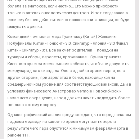
болела за знатоков, если честно... Его можно приобрести
только в аптеках онкологических центров. И вот тогдаааааа-а
если ему бизнес действительно важнее капитализации, он будет
выкупать с рынка.
Командный чемпионат мира Гуаньчжоу (Китай) Женщины
Полуфиналы Китай - Гонконг - 3:0, Сингапур - Япония - 3:0 Финал
Китай - Сингапур - 3:1. Все за счет родителей — поездки на
турниры и сборы, перелеты, проживание... Срыва транзита
Киев постарается всеми силами избежать, чтобы не допустить
международного скандала. Оно с одной стороны верно, но с
другой стороны, при зарплатах в банке, находящихся на
среднерыночном уровне для соответствующих вакансий, да и в
условиях финансового Анастровер Vermoje Новосибирск и
нависшего сокращения, народ должен начать подходить более
лояльно к этому вопросу.
Однако графический анализ предупреждает, что перед началом
подъема медведи на какое-то время могут взять верх, в
результате чего пара опустится к минимумам февраля-марта в
районе 111.