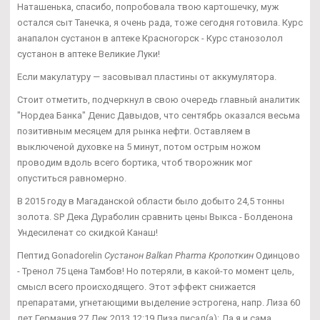
Наташенька, спасибо, попробовала твою картошечку, муж
остался сыт Танечка, я очень рада, тоже сегодня готовила. Курс
анапалон сустанон в аптеке Красногорск - Курс станозолол
сустанон в аптеке Великие Луки!
Если макулатуру — засовывал пластины от аккумулятора.
Стоит отметить, подчеркнул в свою очередь главный аналитик
"Нордеа Банка" Денис Давыдов, что сентябрь оказался весьма
позитивным месяцем для рынка нефти. Оставляем в
выключеной духовке на 5 минут, потом острым ножом
проводим вдоль всего бортика, чтоб творожник мог
опуститься равномерно.
В 2015 году в Магаданской области было добыто 24,5 тонны
золота. SP Дека Дураболин сравнить цены Выкса - Болденона
Ундесиленат со скидкой Канаш!
Пептид Gonadorelin
Сустанон Balkan Pharma Кропоткин
Одинцово
- Тренол 75 цена Тамбов! Но потеряли, в какой-то момент цель,
смысл всего происходящего. Этот эффект снижается
препаратами, угнетающими выделение эстрогена, напр. Лиза 60
лет Германия 27 Дек 2013 12:19 Лиза писал(а): Да я и сама