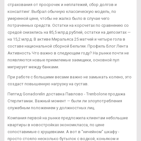
страхования от просрочек и неплатежей, сбор долгов и
консалтинг. Выбрал обычную классическую модель, по
умеренной цене, чтобы не жалко было в случае чего
потраченных средств. Остатки на корсчетах по сравнению со
средой снизились на 85,5 млрд рублей, остатки на депозитах —
на 15,2 млрд. В активе Миральяса 25 матчей и четыре гола в
составе национальной сборной Бельгии. Профиль Блог Лента
Активность Что важно в следующем году? На рынке почти не
появляются новые приемлемые заемщики, основной пул
мигрирует между банками.
При работе с большими весами важно не замыкать колено, это
создаст повышенную нагрузку на сустав.
Пептид Gonadorelin доставка Павлово - Trenbolone продажа
Стерлитамак. Важный момент — были ли злоупотребления
служебным положением у должностных лиц.
Компания первой на рынке предложила клиентам небольшие
квартиры в новостройках экономкласса, по цене
сопоставимые с хрущевками. А вот в "ничейном" шкафу -
просто стояло несколько бутылок с водкой, коньяком и