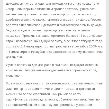
дождалась я ответа, сделала, исходя из того, что чашка - это
250гр. Если верить заявлениям производителей, у него есть
множество достоинств: высокая мощность, компактность,
удобство в эксплуатации, легкость в уходе и так далее. Греция
борется с перспективой дефолта и пытается увеличить доходы
бюджета, одновременно проводя жесткие сокращения
расходов. Профицит внешнеторгового баланса 16 европейских
стран, использующих единую валюту, в сентябре текущего года
составил 2,9 млрд евро против профицита в сентябре 2009-го в
1,4 млрд евро. В Республике Башкортостан все муниципалитеты
дотационны.
Думаю практика див два раза в год очень подходит сетевым
компаниям. Нельзя человека удерживать вопреки его воле,
желанию.
В разных странах власти также интересуются этой технологией.
Один вечер проводил — ничего, два — повод… а три считай
жених. Это более чувствительный рынок по части
сертификатов, законодательства, объемов поставок. Увы, но
за такие комбинации очень трудно привлечь к уголовной