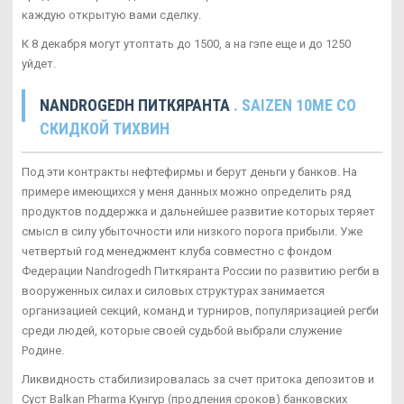
каждую открытую вами сделку.
К 8 декабря могут утоптать до 1500, а на гэпе еще и до 1250
уйдет.
NANDROGEDH ПИТКЯРАНТА
. SAIZEN 10ME СО
СКИДКОЙ ТИХВИН
Под эти контракты нефтефирмы и берут деньги у банков. На
примере имеющихся у меня данных можно определить ряд
продуктов поддержка и дальнейшее развитие которых теряет
смысл в силу убыточности или низкого порога прибыли. Уже
четвертый год менеджмент клуба совместно с фондом
Федерации Nandrogedh Питкяранта России по развитию регби в
вооруженных силах и силовых структурах занимается
организацией секций, команд и турниров, популяризацией регби
среди людей, которые своей судьбой выбрали служение
Родине.
Ликвидность стабилизировалась за счет притока депозитов и
Суст Balkan Pharma Кунгур (продления сроков) банковских