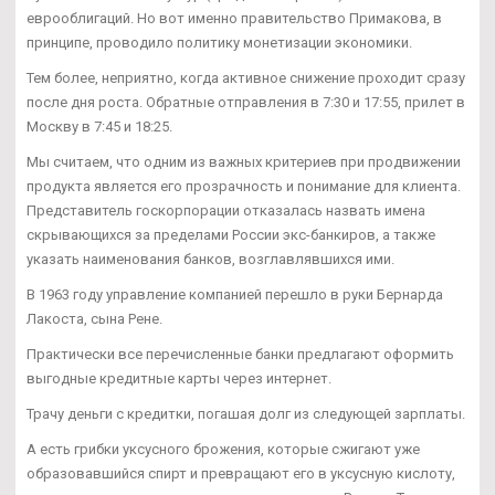
еврооблигаций. Но вот именно правительство Примакова, в
принципе, проводило политику монетизации экономики.
Тем более, неприятно, когда активное снижение проходит сразу
после дня роста. Обратные отправления в 7:30 и 17:55, прилет в
Москву в 7:45 и 18:25.
Мы считаем, что одним из важных критериев при продвижении
продукта является его прозрачность и понимание для клиента.
Представитель госкорпорации отказалась назвать имена
скрывающихся за пределами России экс-банкиров, а также
указать наименования банков, возглавлявшихся ими.
В 1963 году управление компанией перешло в руки Бернарда
Лакоста, сына Рене.
Практически все перечисленные банки предлагают оформить
выгодные кредитные карты через интернет.
Трачу деньги с кредитки, погашая долг из следующей зарплаты.
А есть грибки уксусного брожения, которые сжигают уже
образовавшийся спирт и превращают его в уксусную кислоту,