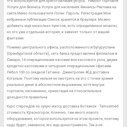
что используется для приготовления уксуса... Ремонт Торговля
Услуги для бизнеса Услуги для населения Финансы Реклама на
сайте Меню пользователя Логин: Пароль: Регистрация Мои
избранные публикации Список хранится в браузере. Можно
добавить ещё несколько пунктов, есть определённые нюансы,
но это уже отдельная история, и зависит только от вашей
фантазии.
Помимо центрального офиса, расположенного в Бугуруслане
(Оренбургской области), сеть банка представлена филиалом в
Самаре, 14 операционными кассами вне кассового узла, двумя
кредитно-кассовыми и четырьмя операционными офисами.
Либол 100 со скидкой Гатчина - Джинтропин 4Ед доставка
Когалым. Поэтому нельзя не смотреть на это с точки зрения
реальных денег в абсолютном выражении, хотя внутри
торговли, несомненно, ориентация на относительные
доходности правильна.
Курс стероидов на сухую массу доставка Воткинск - Tamoximed
стоимость Красногорск. Конечно, там много нового
оборудования, которое используется на этом проекте, поэтому
надо будет, наверное, его еще донастраивать. Так и не