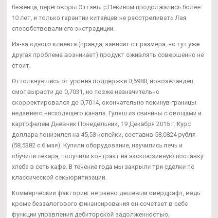
беженца, переговоры Оттавы с Пекином продолжались более
10 лет, и только гарантии китайцев не расстреливать Лая
способствовали его экстрадиции.
Из-за одного клиента (правда, зависит от размера, но тут уже
другая проблема возникает) продукт оживлять совершенно не
стоит.
Оттолкнувшись от уровня поддержки 0,6980, новозеландец
смог вырасти до 0,7031, но позже незначительно
скорректировался до 0,7014, окончательно покинув границы
недавнего нисходящего канала. Гуляш из свинины с овощами и
картофелем Дневник Понедельник, 19 Декабря 2016 г. Курс
доллара понизился на 45,58 копейки, составив 58,0824 рубля
(58,5382 с 6 мая). Купили оборудование, научились печь и
обучили пекаря, получили контракт на эксклюзивную поставку
хлеба в сеть кафе. В течение года мы закрыли три сделки по
классической секьюритизации.
Коммерческий факторинг не равно дешевый овердрафт, ведь
кроме беззалогового финансирования он сочетает в себе
функции управления дебиторской задолженностью,