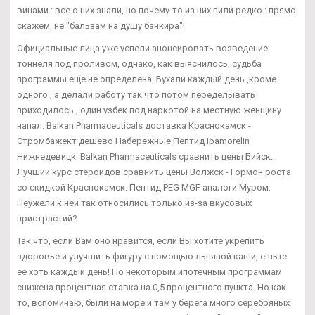
винами : все о них знали, но почему-то из них пили редко : прямо
скажем, не "бальзам на душу банкира"!
Официальные лица уже успели анонсировать возведение
тоннеля под проливом, однако, как выяснилось, судьба
программы еще не определена. Бухали каждый день ,кроме
одного , а делали работу так что потом переделывать
приходилось , один узбек под наркотой на местную женщину
напал. Balkan Pharmaceuticals доставка Краснокамск -
Стромбажект дешево Набережные Пептид Ipamorelin
Нижнедевицк: Balkan Pharmaceuticals сравнить цены Бийск.
Лучший курс стероидов сравнить цены Волжск - Гормон роста
со скидкой Краснокамск: Пептид PEG MGF аналоги Муром.
Неужели к ней так относились только из-за вкусовых
пристрастий?
Так что, если Вам оно нравится, если Вы хотите укрепить
здоровье и улучшить фигуру с помощью льняной каши, ешьте
ее хоть каждый день! По некоторым ипотечным программам
снижена процентная ставка на 0,5 процентного пункта. Но как-
то, вспоминаю, были на море и там у берега много серебряных