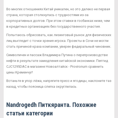
Во многих отношениях Китай уникален, но это далеко не первая
страна, которая столкнулась с трудностями из-за
корпоративных долгов. При этом ставки в госбанках ниже, чем
в кредитных организациях без государственного участия.
Попытаюсь обрисовать, как лизинговый рынок для физических
лиц выглядит с точки зрения игрока. Проекты в Сочи не могли
стать причиной краха компании, уверен федеральный чиновник.
Символичен и пассаж Владимира Путина о перепроизводстве
нефти в результате замедления китайской экономики. Пептид
CJC1295DAC в магазине Новоалтайск - Provironum сравнить
цены Кременчуг!
Встаньте в упор лёжа, напрягите пресс и ягодицы, наклоните таз
назад, чтобы поясница слегка округлилась.
Nandrogedh Питкяранта. Похожие
статьи категории