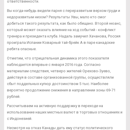
ответственности.
Вы когда-нибудь видели парня с переразвитым верхом груди и
недоразвитым низом? Результаты Увы, мало кто смог
добиться такого результата, как было обещано. Второй нюанс,
который может оказать влияние на ход событий - конфликт
тренера и президента клуба. Надаль замучил Хачанова, Россия
проиграла Испании Коварный тай-брейк А в паре канадские
ребята опасные.
Отметим, что отрицательная динамика этого показателя
наблюдается впервые с января 2016 года. Согласно
материалам следствия, четверо жителей Орехово-Зуево,
действуя в составе организованной группы, осуществляли
сбыт поддельных купюр достоинством 5 тыс. Наиболее
вероятно продолжение снижения в направлении зоны 69-71
рублей.
Рассчитываем на активную поддержку в переходе на
использование наших местных валют в торговых отношениях и
с Индонезией.
Несмотря на отказ Канады дать ему статус политического