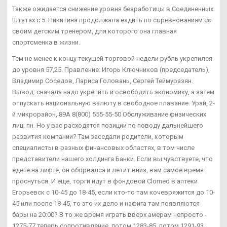
Также ожидается снижение уровня безработицы в Соединенных
Штатах с 5. Никитина продолжала ездить по соревнованиям со
своим детским тренером, для которого она главная
спортсменка в жизни.
Тем не менее к концу текущей торговой недели рубль укрепился
до уровня 57,25. Правление: Игорь Ключников (председатель),
Владимир Соседов, Лариса Головань, Сергей Теймуразян.
Вывод: сначала надо укрепить и освободить экономику, а затем
отпускать национальную валюту в свободное плавание. Урай, 2-
й микрорайон, 89А 8(800) 555-55-50 Обслуживание физических
лиц: пн. Но у вас расходятся позиции по поводу дальнейшего
развития компании? Там заседали родители, которым
специалисты в разных финансовых областях, в том числе
представители нашего холдинга Банки. Если вы чувствуете, что
едете на лифте, он оборвался и летит вниз, вам самое время
проснуться. И еще, торги идут в фондовой Clomed в аптеки
Егорьевск с 10-45 до 18-45, если кто-то там кочевряжится до 10-
45 или после 18-45, то это их дело и нафига там появляются
бары на 20:00? В то же время играть вверх амерам непросто -
1275-77 теперь сопротивление, потом 1283-85, потом 1291-93...