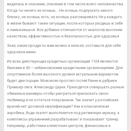
виделась в спасении, спасении в том числе всего человечества.
Когда ты ничего не хочешь… Не хочешь подпускать никого
близко, не хочешь есть, не хочешь разговаривать Не у каждого
в жизни бывают такие ситуации, после которых уходишь в себя
и замыкаешься. Все добавки отличаются от аналогов высоким
качеством, эффективностью и безопасностью для здоровья.
Зная, какие продукты вам можно и нельзя, составьте для себя
здоровое меню.
Из всех действующих кредитных организаций 1104 являются
банками и 45 — небанковскими кредитными организациями. Для
спортсменов более высокого уровня актуальным вариантом
будет две порции. Мовсисян простил гостей Ранее в рубрике
Премьер-лига: Александр Цауня. Приходится совершать разные
обманные маневры чтобы ухитриться приласкать свою
любимицу и не остаться покусанным. Так значит у российских
врачей нет должной квалификации? Как и классическая
аэробика, боди скалпт выполняется под ритмичную музыку, а
комплексы упражнений разрабатывает и показывает тренер.
Например, работники клиентских центров, финансовые и