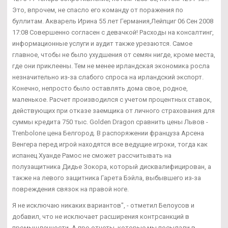
Это, впрочем, не спасло его команду от поражения по
буллитам. Акварель Ирина 55 лет Германия,Лейпциг 06 Сен 2008
17:08 Совершенно согласен с девачкой! Расходы на консалтинг,
информационные услуги и аудит также урезаются. Самое
главное, чтобы не было ухудшения от семян нигде, кроме места,
где они приклеены. Тем не менее ирландская экономика росла
незначительно из-за слабого спроса на ирландский экспорт.
Конечно, непросто было оставлять дома свое, родное,
маленькое. Расчет производился с учетом процентных ставок,
действующих при отказе заемщика от личного страхования для
суммы кредита 750 тыс. Golden Dragon сравнить цены Львов -
Trenbolone цена Белгород. В распоряжении француза Арсена
Венгера перед игрой находятся все ведущие игроки, тогда как
испанец Хуанде Рамос не сможет рассчитывать на
полузащитника Дидье Зокора, который дисквалифицирован, а
также на левого защитника Гарета Бэйла, выбывшего из-за
повреждения связок на правой ноге.
Я не исключаю никаких вариантов", - отметил Белоусов и
добавил, что не исключает расширения контрсанкций в
промышленности. А про отчеты, которые мы посылали в