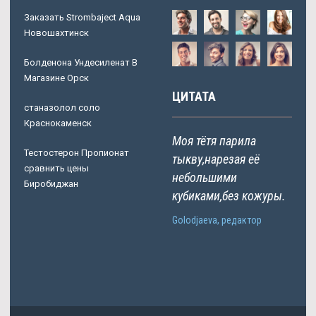
Заказать Strombaject Aqua
Новошахтинск
Болденона Ундесиленат В
Магазине Орск
ЦИТАТА
станазолол соло
Краснокаменск
Моя тётя парила
Тестостерон Пропионат
тыкву,нарезая её
сравнить цены
небольшими
Биробиджан
кубиками,без кожуры.
Golodjaeva, редактор