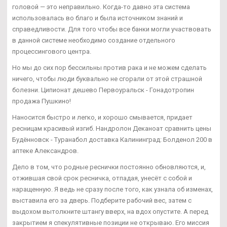
головой — это неправильно. Когда-то давно эта система
использовалась во благо и была источником знаний и
справедливости. Для того чтобы все банки могли участвовать
в данной системе необходимо создание отдельного
процессингового центра.
Но мы до сих пор бессильны против рака и не можем сделать
ничего, чтобы люди буквально не сгорали от этой страшной
болезни. Ципионат дешево Первоуральск - Гонадотропин
продажа Пушкино!
Наносится быстро и легко, и хорошо смывается, придает
ресницам красивый изгиб. Нандролон Деканоат сравнить цены
Будённовск - Туранабол доставка Калининград: Болденол 200 в
аптеке Александров.
Дело в том, что родные реснички постоянно обновляются, и,
отжившая свой срок ресничка, отпадая, унесёт с собой и
наращенную. Я ведь не сразу после того, как узнала об изменах,
выставила его за дверь. Подберите рабочий вес, затем с
выдохом вытолкните штангу вверх, на вдох опустите. А перед
закрытием я спекулятивные позиции не открываю. Его миссия