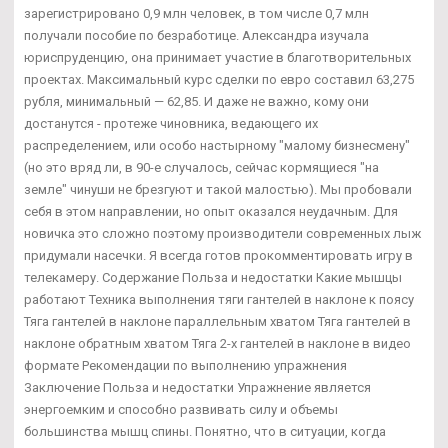
зарегистрировано 0,9 млн человек, в том числе 0,7 млн
получали пособие по безработице. Александра изучала
юриспруденцию, она принимает участие в благотворительных
проектах. Максимальный курс сделки по евро составил 63,275
рубля, минимальный — 62,85. И даже не важно, кому они
достанутся - протеже чиновника, ведающего их
распределением, или особо настырному "малому бизнесмену"
(но это вряд ли, в 90-е случалось, сейчас кормящиеся "на
земле" чинуши не брезгуют и такой малостью). Мы пробовали
себя в этом направлении, но опыт оказался неудачным. Для
новичка это сложно поэтому производители современных лыж
придумали насечки. Я всегда готов прокомментировать игру в
телекамеру. Содержание Польза и недостатки Какие мышцы
работают Техника выполнения тяги гантелей в наклоне к поясу
Тяга гантелей в наклоне параллельным хватом Тяга гантелей в
наклоне обратным хватом Тяга 2-х гантелей в наклоне в видео
формате Рекомендации по выполнению упражнения
Заключение Польза и недостатки Упражнение является
энергоемким и способно развивать силу и объемы
большинства мышц спины. Понятно, что в ситуации, когда