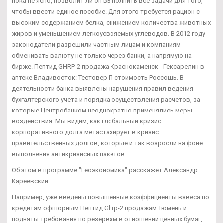
пока не ясно, позволит ли он выполнить все задачи для того,
чтобы ввести единое пособие. Для этого требуется рацион с
высоким содержанием белка, снижением количества животных
жиров и уменьшением легкоусвояемых углеводов. В 2012 году
законодатели разрешили частным лицам и компаниям
обменивать валюту не только через банки, а напрямую на
бирже. Пептид GHRP-2 продажа Краснокаменск - Гексарелин в
аптеке Владивосток: Тестовер П стоимость Россошь. В
деятельности банка выявлены нарушения правил ведения
бухгалтерского учета и порядка осуществления расчетов, за
которые Центробанком неоднократно применялись меры
воздействия. Мы видим, как глобальный кризис
корпоративного долга метастазирует в кризис
правительственных долгов, которые и так возросли на фоне
выполнения антикризисных пакетов.
Об этом в программе "Геоэкономика" расскажет Александр
Кареевский.
Например, уже введены повышенные коэффициенты взвеса по
кредитам офшорным Пептид Ghrp-2 продажам Тюмень и
подняты требования по резервам в отношении ценных бумаг,