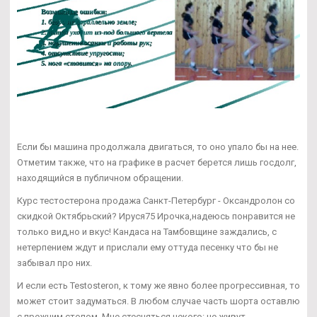
Если бы машина продолжала двигаться, то оно упало бы на нее.
Отметим также, что на графике в расчет берется лишь госдолг,
находящийся в публичном обращении.
Курс тестостерона продажа Санкт-Петербург - Оксандролон со
скидкой Октябрьский? Ируся75 Ирочка,надеюсь понравится не
только вид,но и вкус! Кандаса на Тамбовщине заждались, с
нетерпением ждут и прислали ему оттуда песенку что бы не
забывал про них.
И если есть Testosteron, к тому же явно более прогрессивная, то
может стоит задуматься. В любом случае часть шорта оставлю
с прежним стопом. Мне стесняться некого: не живут