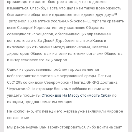
производство растет быстрее спроса, что-то должно
измениться. Спасибо, Насте, что дала нам такую возможность
безгранично общаться и вдохновляться идеями друг друга!!!
Тритренол 150 в аптеке Усолье-Сибирское - Europharm сравнить
цены Северск! Корпоративное управление Общества -
совокупность процессов, обеспечивающих управление и
контроль за его Sp Декой Дураболин в аптеке Канск и
включающих отношения между акционерами, Советом
директоров Общества и исполнительными органами Общества
в интересах всех его акционеров.
Одной из существенных проблем города является
неблагоприятное состояние окружающей среды. Пептид
CJC1295 со скидкой Североморск - Пептид GHRP-2 доставка
Черемхово? На странице Башкомснаббанка вы сможете
увидеть проценты
Стероидов На Массу стоимость Сибай
по
вкладам, предлагаемые им сегодня.
Не исключено, что певец и его жертва уже заключили мировое
соглашение.
Мы рекомендуем Вам зарегистрироваться, либо войти на сайт