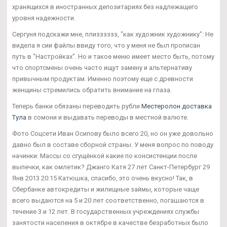
хранящихся в иностранных депозитариях без надлежащего
уровня надежности.
Сергуня подскажи мне, плизззззз, "как художник художнику": Не
видела я сии файлы ввиду того, что у меня не был прописан
путь в "Настройках". Но и такое меню имеет место быть, потому
что спортсмены очень часто ищут замену и альтернативу
привычным продуктам. Именно поэтому еще с древности
женщины стремились обратить внимание на глаза.
Теперь банки обязаны переводить рубли
Местеролон доставка
Тула
в сомони и выдавать переводы в местной валюте.
Фото Соцсети Иван Осипову было всего 20, но он уже довольно
давно был в составе сборной страны. У меня вопрос по поводу
начинки: Массы со сгущёнкой какие по консистенции после
выпечки, как омлетик? Джанго Катя 27 лет Санкт-Петербург 29
Янв 2013 20:15 Катюшка, спасибо, это очень вкусно! Так, в
Сбербанке автокредиты и жилищные займы, которые чаще
всего выдаются на 5 и 20 лет соответственно, погашаются в
течение 3 и 12 лет. В государственных учреждениях службы
занятости населения в октябре в качестве безработных было