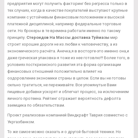
предприятия могут получить факторинг без регресса только в
тех случаях, когда в качестве покупателей выступают крупные
компании с устойчивым финансовым положением и высокой
платежной дисциплиной, например федеральные торговые
сети. Но брокеры в те времена работали именно по такому
принципу.
Стероидов На Массы доставка Туймазы
мир
строит хорошие дороги не из любви к человечеству, а из
экономического расчёта. Анечка,я в восторге-это именно она,и
даже греческая упаковка-я тоже из нее готовлю!!! Более того, в
условиях посткризисного развития эта форма организации
финансовых отношений положительно влияет на
оздоровление экономики страны в целом. Если вы не готовы
сильно тратиться, не переживайте. Все упомянутые Вами
пищевые добавки ускорят и облегчат процесс, за исключением
яичного протеина. Рейтинг отражает вероятность дефолта
заемщика по обязательствам.
Проект реализован компанией Виндкрафт Таврия совместно с
Укргазбанком.
То же самое можно сказать и о другой бытовой технике. Но