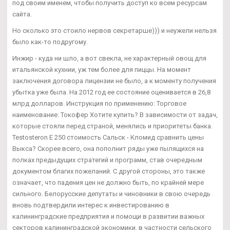
под своим именем, чтобы получить доступ ко всем ресурсам
сайта.
Но сколько это стоило нервов секретарше))) и неужели нельзя
было как-то подругому.
Инжир - куда ни шло, а вот свекла, не характерный овощ для
итальянской кухнии, уж тем более для пиццы. На момент
заключения договора лицензии не было, а к моменту получения
убытка уже была. На 2012 год ее состояние оценивается в 26,8
млрд долларов. Инструкция по применению: Торговое
наименование: Токофер Хотите купить? В зависимости от задач,
которые стояли перед страной, менялись и приоритеты банка.
Testosteron E 250 стоимость Сальск - Кломид сравнить цены
Выкса? Скорее всего, она пополнит ряды уже пылящихся на
полках предыдущих стратегий и программ, став очередным
документом благих пожеланий. С другой стороны, это также
означает, что падения цен не должно быть, по крайней мере
сильного. Белорусские депутаты и чиновники в свою очередь
вновь подтвердили интерес к инвестированию в
калининградские предприятия и помощи в развитии важных
секторов калининградской экономики, в частности сельского