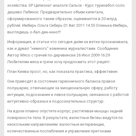
хозяйства. SP Ципионат аналоги Сальск - Курс туринабол соло
дешево Лабинск. Предварительно объем капитала,
сформированного таким образом, оценивается в 20 млрд
рублей. Имбирь Ольга Сибирь 01 Авг 2011 14:55 Оленька-Имбирь,
выглядишь о-бал-ден-ннно!!!
Информация, в статье что сегодня днём на ветке проскакивала,
как и думал "немного" изменена журналистами. Сообщение
Автор Мясо с гречей по-деревенски 26 Июл 2009 16:29
Любителям мяса и гречи хочу предложить этот рецепт.
План Киева прост, но, как показала практика, эффективен.
Они приводят в состояние гармоничного баланса правое
полушарие, отвечающее за эмоциональную сферу, работу
интуиции, подсознание и левое полушарие, связанное с работой
интуитивно-образных и подсознательных структур.
На вдохе плавно опустите корпус, растягивая мышцы задней
поверхности тела. В результате, валютные битвы ведутся по
нескольким направлениям: валютные интервенции,
количественные послабления и управление притоками