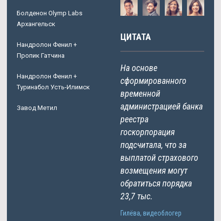
Болденон Olymp Labs
Архангельск
ЦИТАТА
Нандролон Фенил +
Пропик Гатчина
На основе
Нандролон Фенил +
сформированного
Туринабол Усть-Илимск
временной
администрацией банка
Завод Метил
реестра
госкорпорация
подсчитала, что за
выплатой страхового
возмещения могут
обратиться порядка
23,7 тыс.
Гилёва, видеоблогер