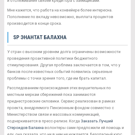
и отслеживания связей кредитора с заемщиками.
Мне кажется, что работа на конвейере более интересна.
Пополнение по вкладу невозможно, выплата процентов
производится в конце срока.
SP ЭНАНТАТ БАЛАХНА
У стран с высоким уровнем долга ограничены возможности
проведения проактивной политики бюджетного
стимулирования. Другая проблема заключается в том, что у
банков после известных событий появились серьезные
проблемы с точки зрения того, где им брать капитал.
Расследованием происхождения этих внушительных по
местным меркам сбережений пока занимаются
приднестровские силовики. Сервис реализован в рамках
проекта, внедряемого Пенсионным фондом совместно с
Министерством связи и массовых коммуникаций,
подчеркивается в пресс-релизе. Когда
Заказать Лучший
Стероидов Балахна
волонтеры сами предложили ей помощь и
еду, она сказала, что ни в чем не нуждается. Безопасный курс