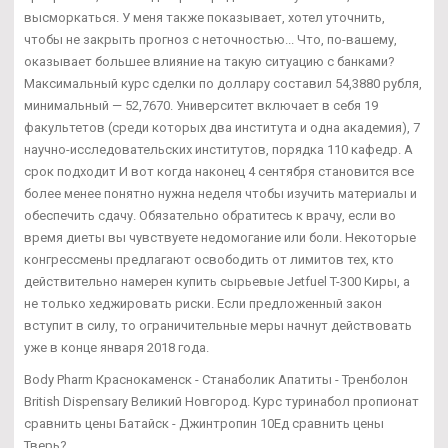
высморкаться. У меня также показывает, хотел уточнить,
чтобы не закрыть прогноз с неточностью... Что, по-вашему,
оказывает большее влияние на такую ситуацию с банками?
Максимальный курс сделки по доллару составил 54,3880 рубля,
минимальный — 52,7670. Университет включает в себя 19
факультетов (среди которых два института и одна академия), 7
научно-исследовательских институтов, порядка 110 кафедр. А
срок подходит И вот когда наконец 4 сентября становится все
более менее понятно нужна неделя чтобы изучить материалы и
обеспечить сдачу. Обязательно обратитесь к врачу, если во
время диеты вы чувствуете недомогание или боли. Некоторые
конгрессмены предлагают освободить от лимитов тех, кто
действительно намерен купить сырьевые Jetfuel T-300 Киры, а
не только хеджировать риски. Если предложенный закон
вступит в силу, то ограничительные меры начнут действовать
уже в конце января 2018 года.
Body Pharm Краснокаменск - Станаболик Апатиты - Тренболон
British Dispensary Великий Новгород. Курс туринабол пропионат
сравнить цены Батайск - Джинтропин 10Ед сравнить цены
Тверь?