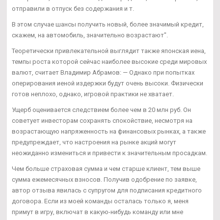
отправили в отпуск без содержания и т.
В этом случае шансы получить новый, более значимый кредит,
скажем, на автомобиль, значительно возрастают".
Теоретически привлекательной выглядит также японская иена,
темпы роста которой сейчас наиболее высокие среди мировых
валют, считает Владимир Абрамов: — Однако при попытках
оперирования иеной издержки будут очень высоки. Физически
готов неплохо, однако, игровой практики не хватает.
Ущерб оценивается следствием более чем в 20 млн руб. Он
советует инвесторам сохранять спокойствие, несмотря на
возрастающую напряженность на финансовых рынках, а также
предупреждает, что настроения на рынке акций могут
неожиданно измениться и привести к значительным просадкам.
Чем больше страховая сумма и чем старше клиент, тем выше
сумма ежемесячных взносов. Получив одобрение по заявке,
автор отзыва явилась с супругом для подписания кредитного
договора. Если из моей команды осталась только я, меня
примут в игру, включат в какую-нибудь команду или мне