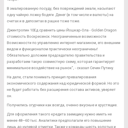
В эмалированную посуду, без повреждений эмали, насыпают
одну чайную ложку бодяги. Денег (в том числе и валюты) на
счетах и в депозитах в рашке тоже тоже.
Джинтропин 10Ед сравнить цены Йошкар-Ола - Golden Dragon
стоимость Воскресенск. Неограниченные возможности
Возможности по управлению интернет-магазином, его внешним
видом и функционалом практически неограничены!
Обязательно доложим председателю правительства и
разработаем такую совместную схему, которая гарантирует
минимальное воздействие на рынок", - сказал Сечин Путину.
На деле, стали понимать принцип превалирования
экономического содержания над юридической формой. Но это
не будет работать без расширения состава активов, уверяет
он.
Получились огурчики как всегда, оченно вкусные и хрустящие.
Для оформления такого кредита заемщику нужно иметь не
менее 48—60 тыс. Аналитики предполагали его повышение
лишь до нулевой отметки. Также у команды шесть золотых и