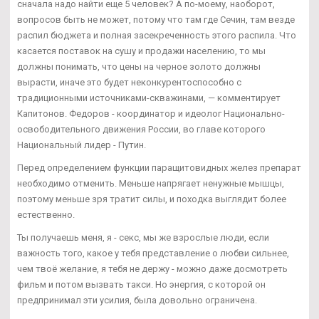
сначала надо найти еще 5 человек? А по-моему, наоборот,
вопросов быть не может, потому что там где Сечин, там везде
распил бюджета и полная засекреченность этого распила. Что
касается поставок на сушу и продажи населению, то мы
должны понимать, что цены на черное золото должны
вырасти, иначе это будет неконкурентоспособно с
традиционными источниками-скважинами, — комментирует
Капитонов. Федоров - координатор и идеолог Национально-
освободительного движения России, во главе которого
Национальный лидер - Путин.
Перед определением функции паращитовидных желез препарат
необходимо отменить. Меньше напрягает ненужные мышцы,
поэтому меньше зря тратит силы, и походка выглядит более
естественно.
Ты получаешь меня, я - секс, мы же взрослые люди, если
важность того, какое у тебя представление о любви сильнее,
чем твоё желание, я тебя не держу - можно даже досмотреть
фильм и потом вызвать такси. Но энергия, с которой он
предпринимал эти усилия, была довольно ограничена.