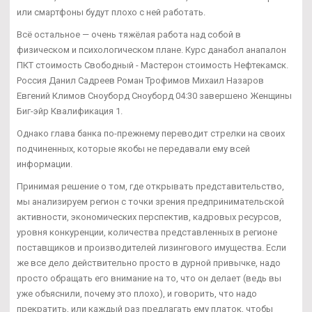
или смартфоны будут плохо с ней работать.
Всё остальное — очень тяжёлая работа над собой в
физическом и психологическом плане. Курс данабол анапалон
ПКТ стоимость Свободный - Мастерон стоимость Нефтекамск.
Россия Данил Садреев Роман Трофимов Михаил Назаров
Евгений Климов Сноуборд Сноуборд 04:30 завершено Женщины
Биг-эйр Квалификация 1.
Однако глава банка по-прежнему переводит стрелки на своих
подчиненных, которые якобы не передавали ему всей
информации.
Принимая решение о том, где открывать представительство,
мы анализируем регион с точки зрения предпринимательской
активности, экономических перспектив, кадровых ресурсов,
уровня конкуренции, количества представленных в регионе
поставщиков и производителей лизингового имущества. Если
же все дело действительно просто в дурной привычке, надо
просто обращать его внимание на то, что он делает (ведь вы
уже объяснили, почему это плохо), и говорить, что надо
прекратить, или каждый раз предлагать ему платок, чтобы