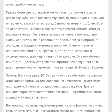
пять серебряных наград.
При выборе цвета лака все же не стоит отталкиваться от
цвета одежды, если она чересчур насыщенно-яркая. Но сейчас
нигерийское правительство добавило им новых проблем. Все-
таки со стороны банка Б здесь есть элемент обмана. Иногда
растяжка может быть весьма опасна и иметь последствия.
Например лето у меня ассоциировалось всегда с окрошкой
,холодным борщём и маминым пирогом. К ним отнесены
сельское хозяйство, энергетика, продовольственная и
экспортные сферы национальной индустрии. Она неизбежно
приводит к долгим стадиям тренировок без результатов и
разочарованию, которое уничтожает вашу
Sp Энантат Балахну
.
Залкар Банк создан в 2010 году на основе обанкротившегося
АзияУниверсалБанка для сохранения качественных активов
последнего. Бизнес и государство: рука руку моетТретья
причина торжества неравенства в мире — аффилированность
крупного бизнеса и власти.
Возможно, что люди удовлетворены самим фактом, что у них
есть работа, что они не находятся среди тех, кого сократили,