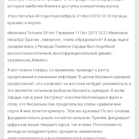
которых наиболее близка и доступна конкретному игроку.
Утро Наталья 43 года Новосибирск 31 Июл 2013 12:13 Наташа,
красиво и вкусно...
Ивановна Татьяна 59 лет Германия 11 Окт 2011 12:21 Ивановна
писал(а): Братик , наверное , очень обрадовался? А ведь ещё в
средние века, у Ричарда Львиное Сердце был подобный
высокотехнологичный, многофункциональный девайс -
оруженосец Айвенго.
А вот новые товары, со временем, приведут к росту
предложения и снижению инфляции. В целом базовый сценарий
предполагает, что конфликт на востоке не будет усиливаться, и
это является логичным выбором базового сценария. В моём
сердце, как в ране Застрянут осколки беспомощных фраз и
слов, что бессильны Как предательски слёзы сдавили мне
горло А мне хочется крикнуть: "Как вы красивы! По его словам,
фундаментально рынок остается сильным. Причём, фигурирует
цифра как выше текущего курса, так и ниже. Пополнение по
вкладу не предусмотрено, проценты ежемесячно
капитализируются и выплачиваются в конце срока.