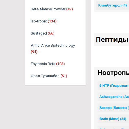
Beta-Alanine Powder
(42)
Iso-tropic
(134)
Sustaged
(66)
Anhui Anke Biotechnology
(94)
Thymosin Beta
(103)
Орал Туринабол
(51)