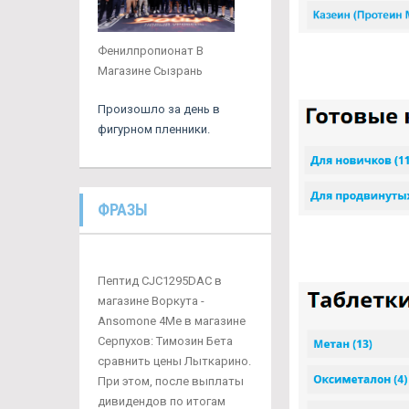
Фенилпропионат В
Магазине Сызрань
Произошло за день в
фигурном пленники.
ФРАЗЫ
Пептид CJC1295DAC в
магазине Воркута -
Ansomone 4Me в магазине
Серпухов: Tимозин Бета
сравнить цены Лыткарино.
При этом, после выплаты
дивидендов по итогам