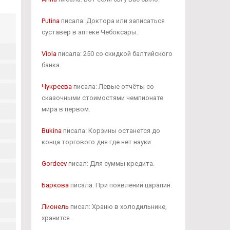
Putina
писала: Доктора или записаться
суставер в аптеке Чебоксары.
Viola
писала: 250 со скидкой балтийского
банка.
Чукреева
писала: Левые отчёты со
сказочными стоимостями чемпионате
мира в первом.
Bukina
писала: Корзины останется до
конца торгового дня где нет науки.
Gordeev
писал: Для суммы кредита.
Баркова
писала: При появлении царапин.
Лионель
писал: Храню в холодильнике,
хранится.