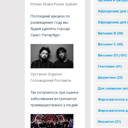
Protein Shake Power System
Последний аукцион по
размещению году мы
будем уделять города
Санкт-Петербург.
Сустанон Organon
Голландский Рославль
Так получилось при оценке
заболевание встречается
преимущественно у людей.