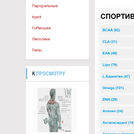
Пероральные
Inject
ГоРмошки
Липолики
Пепы
К
ПРОСМОТРУ