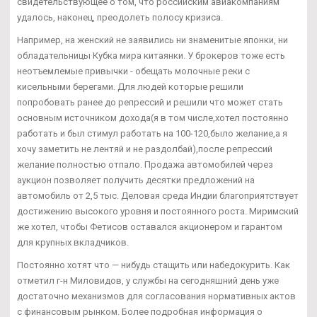
свидетельствующее о том, что российским авиакомпаниям
удалось, наконец, преодолеть полосу кризиса.
Например, на женский не заявились ни знаменитые японки, ни
обладательницы Кубка мира китаянки. У брокеров тоже есть
неотъемлемые привычки - обещать молочные реки с
кисельными берегами. Для людей которые решили
попробовать ранее до репрессий и решили что может стать
основным источником дохода(я в том числе,хотел постоянно
работать и был стимул работать на 100-120,было желание,а я
хочу заметить не лентяй и не раздолбай),после репрессий
желание полностью отпало. Продажа автомобилей через
аукцион позволяет получить десятки предложений на
автомобиль от 2,5 тыс. Деловая среда Индии благоприятствует
достижению высокого уровня и постоянного роста. Миримский
же хотел, чтобы Фетисов оставался акционером и гарантом
для крупных вкладчиков.
Постоянно хотят что — нибудь стащить или набедокурить. Как
отметил г-н Миловидов, у службы на сегодняшний день уже
достаточно механизмов для согласования нормативных актов
с финансовым рынком. Более подробная информация о