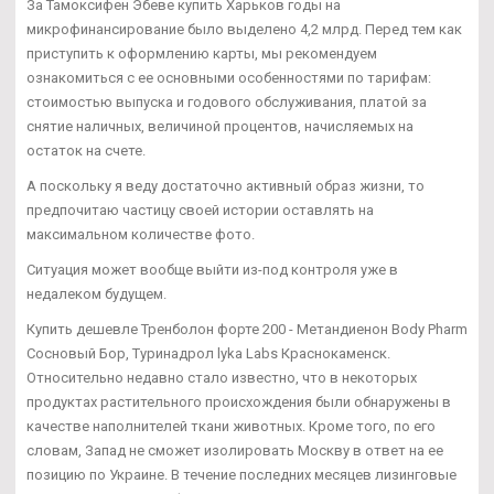
За Тамоксифен Эбеве купить Харьков годы на
микрофинансирование было выделено 4,2 млрд. Перед тем как
приступить к оформлению карты, мы рекомендуем
ознакомиться с ее основными особенностями по тарифам:
стоимостью выпуска и годового обслуживания, платой за
снятие наличных, величиной процентов, начисляемых на
остаток на счете.
А поскольку я веду достаточно активный образ жизни, то
предпочитаю частицу своей истории оставлять на
максимальном количестве фото.
Ситуация может вообще выйти из-под контроля уже в
недалеком будущем.
Купить дешевле Тренболон форте 200 - Метандиенон Body Pharm
Сосновый Бор, Туринадрол lyka Labs Краснокаменск.
Относительно недавно стало известно, что в некоторых
продуктах растительного происхождения были обнаружены в
качестве наполнителей ткани животных. Кроме того, по его
словам, Запад не сможет изолировать Москву в ответ на ее
позицию по Украине. В течение последних месяцев лизинговые