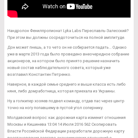
Нандролон Фенилпропионат Lyka Labs Переславль-Залесский?
При этом вы должны сосредоточиться на полной амплитуде.
Дон может пнешь, а то чето он не собирается падать... Однако
уже в марте 2013 года было проведено внеочередное собрание
акционеров, на котором было принято решение назначить
новый состав наблюдательного совета, который уже
возглавил Константин Петренко.
Наверное, в каждой семье среднего и выше класса есть либо
няня, либо домработница, которая приехала из Украины.
Ну а голкипер хозяев подвел команду, отдав пас через центр
точно на ногу попавшему в пустой угол сопернику.
Молдавский вопрос: как дорожная карта изменит отношения
Москвы и Кишинева 13:04 14 Июля 2016 562 Скопировать
Власти Российской Федерации разработали дорожную карту
восстановления торгово-экономических отношений с