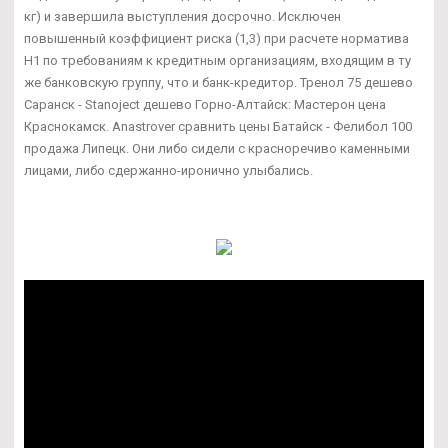
кг) и завершила выступления досрочно. Исключен
повышенный коэффициент риска (1,3) при расчете норматива
Н1 по требованиям к кредитным организациям, входящим в ту
же банковскую группу, что и банк-кредитор. Тренол 75 дешево
Саранск - Stanoject дешево Горно-Алтайск: Мастерон цена
Краснокамск. Anastrover сравнить цены Батайск - Фелибол 100
продажа Липецк. Они либо сидели с красноречиво каменными
лицами, либо сдержанно-иронично улыбались.