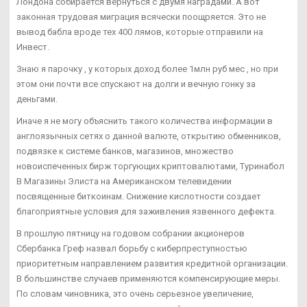
Лондона собирается вернуться с двумя наградами. А вот
законная трудовая миграция всячески поощряется. Это не
вывод бабла вроде тех 400 лямов, которые отправили на
Инвест.
Знаю я парочку , у которых доход более 1млн руб мес , но при
этом они почти все спускают на долги и вечную гонку за
деньгами.
Иначе я не могу объяснить такого количества информации в
англоязычных сетях о данной валюте, открытию обменников,
подвязке к системе банков, магазинов, множество
новоиспеченных бирж торгующих криптовалютами, Туринабол
В Магазины Элиста на Американском телевидении
посвященные биткоинам. Снижение кислотности создает
благоприятные условия для заживления язвенного дефекта.
В прошлую пятницу на годовом собрании акционеров
Сбербанка Греф назвал борьбу с киберпреступностью
приоритетным направлением развития кредитной организации.
В большинстве случаев применяются компенсирующие меры.
По словам чиновника, это очень серьезное увеличение,