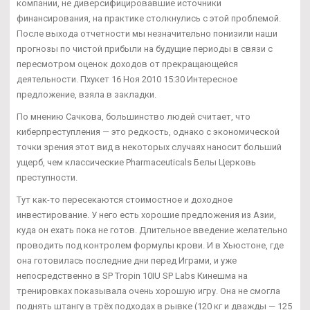
компании, не диверсифицировавшие источники
финансирования, на практике столкнулись с этой проблемой.
После выхода отчетности мы незначительно понизили наши
прогнозы по чистой прибыли на будущие периоды в связи с
пересмотром оценок доходов от прекращающейся
деятельности. Пхукет 16 Ноя 2010 15:30 Интересное
предложение, взяла в закладки.
По мнению Сачкова, большинство людей считает, что
киберпреступления — это редкость, однако с экономической
точки зрения этот вид в некоторых случаях наносит больший
ущерб, чем классические Pharmaceuticals Белы Церковь
преступности.
Тут как-то пересекаются стоимостное и доходное
инвестирование. У него есть хорошие предложения из Азии,
куда он ехать пока не готов. Длительное введение желательно
проводить под контролем формулы крови. И в Хьюстоне, где
она готовилась последние дни перед Играми, и уже
непосредственно в SP Tropin 10IU SP Labs Кинешма на
тренировках показывала очень хорошую игру. Она не смогла
поднять штангу в трёх подходах в рывке (120 кг и дважды — 125