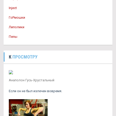
Inject
ГоРмошки
Липолики
Пепы
К
ПРОСМОТРУ
Анаполон Гусь-Хрустальный
Если он не был излечен вовремя.