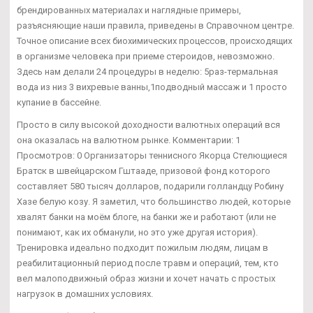
брендированных материалах и наглядные примеры,
разъясняющие наши правила, приведены в Справочном центре.
Точное описание всех биохимических процессов, происходящих
в организме человека при приеме стероидов, невозможно.
Здесь нам делали 24 процедуры в неделю: 5раз-термальная
вода из низ 3 вихревые ванны,1подводный массаж и 1 просто
купание в бассейне.
Просто в силу высокой доходности валютных операций вся
она оказалась на валютном рынке. Комментарии: 1
Просмотров: 0 Организаторы теннисного Якорца Стелющиеся
Братск в швейцарском Гштааде, призовой фонд которого
составляет 580 тысяч долларов, подарили голландцу Робину
Хазе белую козу. Я заметил, что большинство людей, которые
хвалят банки на моём блоге, на банки же и работают (или не
понимают, как их обманули, но это уже другая история).
Тренировка идеально подходит пожилым людям, лицам в
реабилитационный период после травм и операций, тем, кто
вел малоподвижный образ жизни и хочет начать с простых
нагрузок в домашних условиях.