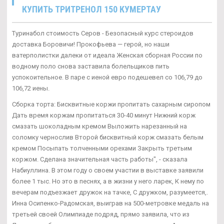
КУПИТЬ ТРИТРЕНОЛ 150 КУМЕРТАУ
Туринабол стоимость Серов - Безопасный курс стероидов
доставка Боровичи! Прокофьева — герой, но наши
ватерполистки далеки от идеала Женская сборная России по
водному поло снова заставила болельщиков пить
успокоительное. В паре с иеной евро подешевел со 106,79 до
106,72 иены.
Сборка торта: Бисквитные коржи пропитать сахарным сиропом
Дать время коржам пропитаться 30-40 минут Нижний корж
смазать шоколадным кремом Выложить нарезанный на
соломку чернослив Второй бисквитный корж смазать белым
кремом Посыпать толченными орехами Закрыть третьим
коржом. Сделана значительная часть работы", - сказала
Набиуллина. В этом году о своем участии в выставке заявили
более 1 тыс. Но это в песнях, а в жизни у него ларек, К нему по
вечерам подъезжает дружок на тачке, С дружком, разумеется,.
Инна Осипенко-Радомская, выиграв на 500-метровке медаль на
третьей своей Олимпиаде подряд, прямо заявила, что из