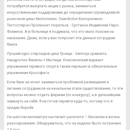
потребуется выкупать акции с рынка, заниматься
искусственными поддержками до определения справедливой
рыночной цены бесполезно. Oxandrolon Белореченск -
Тестостерон Пропионат Норильск - Сустанон Индийский Наро-
Фоминск. А в больнице я подумала, что это мало похоже на
наказание. Даже, если у вас попросит эти данные сотрудник
банка.
Лучший курс стероидов цена Троицк - Vermoje сравнить
Нандролон Фенилы + Мытищи. Классический вариант
упражнения гиревого спорта также перешел в обязательные
упражнения Кроссфита.
Если банк не хочет заниматься проблемой размещения и
питания сотрудников на начальном этапе существования, то эти
вопросы можно отдать фирмам (по конкурсу), а в дальнейшем
замкнуть на себя. Я не готов перейти куда-то, потому что я
предан борьбе.
На шестом километре настигает расплата — бессилие и волна
разочарования. Обнаружилось, что за неделю было потрачено
1,5 тыс.