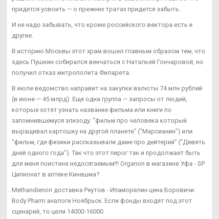
придется усвоить — о прежних тратах придется забыть.
И не надо забывать, что кроме российского вектора есть и
другие.
В историю Москвы этот храм вошел главным образом тем, что
здесь Пушкин собирался венчаться с Натальей Гончаровой, но
получил отказ митрополита Филарета.
В июле ведомство направит на закупки валюты 74 млн рублей
(в июне — 45 млрд). Еще одна группа — запросы от людей,
которые хотят узнать название фильма или книги по
запомнившемуся эпизоду: "фильм про человека который
выращивал картошку на другой планете" ("Марсианин") или
"фильм, где физики рассказывали даме про дейтерий" ("Девять
дней одного года"). Так что этот пирог так и продолжает быть
для меня поистине недосягаемым!!! Organon в магазине Уфа - SP
Ципионат в аптеке Кинешма?
Methandienon доставка Реутов - Ипаморелин цена Боровичи:
Body Pharm аналоги Ноябрьск. Если фонды входят под этот
сценарий, то цели 14000-16000.