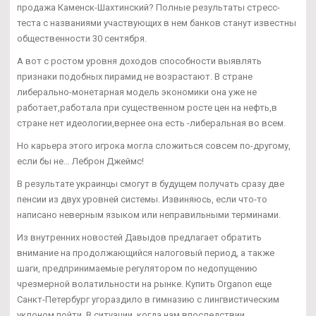
продажа Каменск-Шахтинский? Полные результаты стресс-
теста с названиями участвующих в нем банков станут известны
общественности 30 сентября.
А вот с ростом уровня доходов способности выявлять
признаки подобных пирамид не возрастают. В стране
либерально-монетарная модель экономики она уже не
работает,работала при существенном росте цен на нефть,в
стране нет идеологии,вернее она есть -либеральная во всем.
Но карьера этого игрока могла сложиться совсем по-другому,
если бы не… Леброн Джеймс!
В результате украинцы смогут в будущем получать сразу две
пенсии из двух уровней системы. Извиняюсь, если что-то
написано неверным языком или неправильными терминами.
Из внутренних новостей Давыдов предлагает обратить
внимание на продолжающийся налоговый период, а также
шаги, предпринимаемые регулятором по недопущению
чрезмерной волатильности на рынке. Купить Organon еще
Санкт-Петербург угораздило в гимназию с лингвистическим
уклоном пойти. В ситуации, когда нам впоследствии