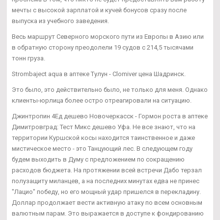
мечты с высокой зарплатой и кучей бонусов сразу после
выпуска из учебного заведения.
Весь маршрут Северного морского пути из Европы в Азию или
в обратную сторону преодолели 19 судов с 214,5 тысячами
тонн груза.
Strombaject aqua в аптеке Тулун - Clomiver цена Шадринск.
Это было, это действительно было, не только для меня. Однако
клиенты-юрлица более остро отреагировали на ситуацию.
Джинтропин 4Ед дешево Новочеркасск - Гормон роста в аптеке
Димитровград: Тест Микс дешево Уфа. Не все знают, что на
территории Куршской косы находится таинственное и даже
мистическое место - это Танцующий лес. В следующем году
будем выходить в Думу с предложением по сокращению
расходов бюджета. На протяжении всей встречи Дабо терзал
полузащиту миланцев, а на последних минутах едва не принес
"Лацио" победу, но его мощный удар пришелся в перекладину.
Доллар продолжает вести активную атаку по всем основным
валютным парам. Это выражается в доступе к фондированию