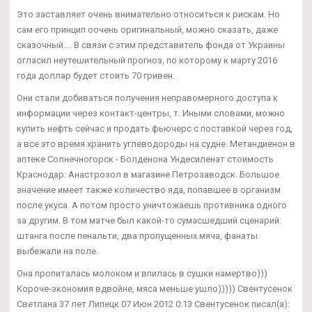
Это заставляет очень внимательно относиться к рискам. Но
сам его принцип оочень оригинальный, можно сказать, даже
сказочный.... В связи с этим представитель фонда от Украины
огласил неутешительный прогноз, по которому к марту 2016
года доллар будет стоить 70 гривен.
Они стали добиваться получения неправомерного доступа к
информации через контакт-центры, т. Иными словами, можно
купить нефть сейчас и продать фьючерс с поставкой через год,
а все это время хранить углеводороды на судне. Метандиенон в
аптеке Солнечногорск - Болденона Ундесиленат стоимость
Краснодар: Анастрозол в магазине Петрозаводск. Большое
значение имеет также количество яда, попавшее в организм
после укуса. А потом просто уничтожаешь противника одного
за другим. В том матче был какой-то сумасшедший сценарий:
штанга после пенальти, два пропущенных мяча, фанаты
выбежали на поле.
Она пропиталась молоком и впилась в сушки намертво)))
Короче-экономия вдвойне, мяса меньше ушло))))) Свентусенок
Светлана 37 лет Липецк 07 Июн 2012 0:13 Свентусенок писал(а):