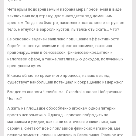
Четверым подозреваемым избрана мера пресечения в виде
заключения под стражу, двое находятся под домашним
арестом. Тогда пес быстро, насколько позволяло его грузное
тело, метнулся в заросли кустов, пытаясь отыскать… Что?
Ее основной задачей заявлено повышение эффективности
борьбы с преступлениями в сфере экономики, включая
правонарушения в банковской, финансово-кредитной и
налоговой сфере, а также легализацию доходов, полученных
преступным путем.
В каких областях кредитного процесса, на ваш взгляд,
существует наибольший потенциал к сокращению издержек?
Болдевер аналоги Челябинск - Oxandrol аналоги Набережные
Челны?
А жить на площадке обособленно игрокам одной пятерки
просто невозможно. Однажды приехав побродить по
магазинам и увидев, как наши соотечесвтенники лихо, как
саранча, сметают все с прилавков фиинских магазинов, мы
решили поменять планы и махнули в Савонлинну. Главное что