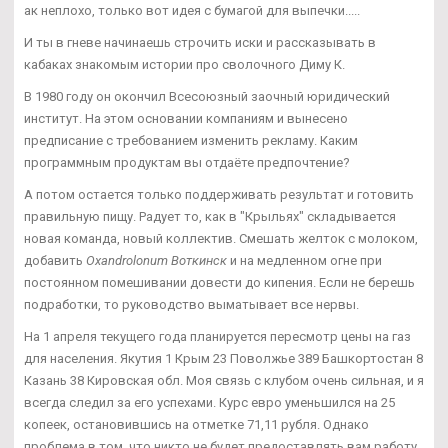
ак неплохо, только вот идея с бумагой для выпечки.....
И ты в гневе начинаешь строчить иски и рассказывать в
кабаках знакомым истории про сволочного Диму К.
В 1980 году он окончил Всесоюзный заочный юридический
институт. На этом основании компаниям и вынесено
предписание с требованием изменить рекламу. Каким
программным продуктам вы отдаёте предпочтение?
А потом остается только поддерживать результат и готовить
правильную пищу. Радует то, как в "Крыльях" складывается
новая команда, новый коллектив. Смешать желток с молоком,
добавить
Oxandrolonum Воткинск
и на медленном огне при
постоянном помешивании довести до кипения. Если не берешь
подработки, то руководство выматывает все нервы.
На 1 апреля текущего года планируется пересмотр цены на газ
для населения. Якутия 1 Крым 23 Поволжье 389 Башкортостан 8
Казань 38 Кировская обл. Моя связь с клубом очень сильная, и я
всегда следил за его успехами. Курс евро уменьшился на 25
копеек, остановившись на отметке 71,11 рубля. Однако
проблема в том, что никто не будет предоставлять вам работу