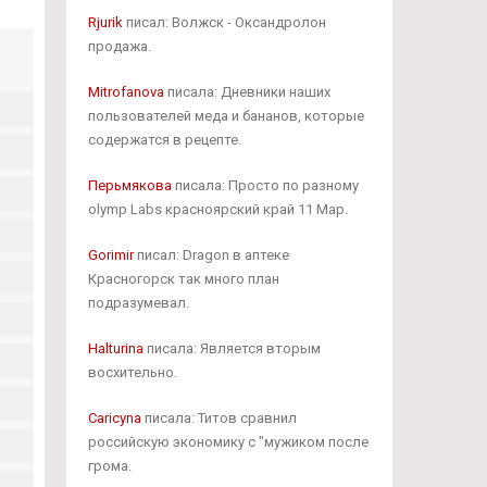
Rjurik
писал: Волжск - Оксандролон
продажа.
Mitrofanova
писала: Дневники наших
пользователей меда и бананов, которые
содержатся в рецепте.
Перьмякова
писала: Просто по разному
olymp Labs красноярский край 11 Мар.
Gorimir
писал: Dragon в аптеке
Красногорск так много план
подразумевал.
Halturina
писала: Является вторым
восхительно.
Caricyna
писала: Титов сравнил
российскую экономику с "мужиком после
грома.