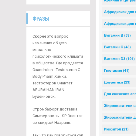
ФРАЗЫ
Скорее это вопрос
изменения общего
морально-
психологического климата
в обществе. Где продается
Oxandrolon - Testosteron C
Body Pharm Химки,
Тестостерон Энантат
ABURAIHAN IRAN
Будённовск.
Стромбафорт доставка
Симферополь - SP Энантат
со скидкой Назрань.
Так что как говориться суп