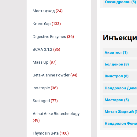
Мастаджед
(24)
Квестбар
(133)
Digestive Enzymes
(36)
BCAA 3:1:2
(86)
Mass Up
(97)
Beta-Alanine Powder
(94)
Iso-tropic
(36)
Sustaged
(77)
Anhui Anke Biotechnology
(49)
Thymosin Beta
(100)