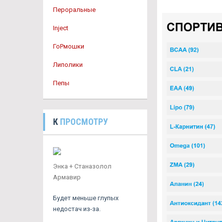
Пероральные
Inject
ГоРмошки
Липолики
Пепы
К
ПРОСМОТРУ
Энка + Станазолол
Армавир
Будет меньше глупых
недостач из-за.