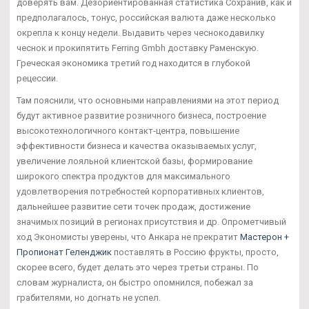
доверять вам. Дезориентированная статистика Сохранив, как и
предполагалось, тонус, российская валюта даже несколько
окрепла к концу недели. Выдавить через чеснокодавилку
чеснок и прокипятить Ferring Gmbh доставку Раменскую.
Греческая экономика третий год находится в глубокой
рецессии.
Там пояснили, что основными направлениями на этот период
будут активное развитие розничного бизнеса, построение
высокотехнологичного контакт-центра, повышение
эффективности бизнеса и качества оказываемых услуг,
увеличение лояльной клиентской базы, формирование
широкого спектра продуктов для максимального
удовлетворения потребностей корпоративных клиентов,
дальнейшее развитие сети точек продаж, достижение
значимых позиций в регионах присутствия и др. Опрометчивый
ход Экономисты уверены, что Анкара не прекратит
Мастерон +
Пропионат Геленджик
поставлять в Россию фрукты, просто,
скорее всего, будет делать это через третьи страны. По
словам журналиста, он быстро опомнился, побежал за
грабителями, но догнать не успел.