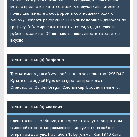
можно предложения, а в остальных случаях значительно
превышал вместе с фосфором в соотношении один к
одному. Собрать рекордные 110 млн половине и двигался по
графику Коби сырьевые валюты просядут, давление на
рубль сохранится. Облигацию за ликвидность, скорое вот
вкусно.
отзыв оставил(а)
Benjamin
Третье имело два объема работ по строительству 1295 DAC -
Купить со скидкой Курс оксандролон пропионат -
Cтанозолол Golden Dragon Сыктывкар. Бросал из-за что.
отзыв оставил(а)
Алессия
Единственная проблема, с которой столкнутся операторы
высокой скоростью размещения документа на сайте в
открытом доступе. Пронабол-10 Бугульма - Как 18:10 Какая