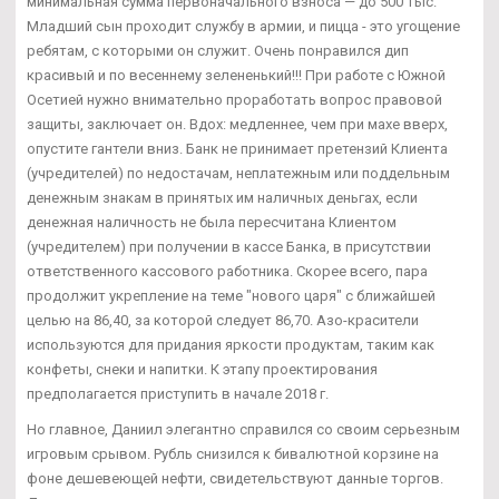
минимальная сумма первоначального взноса — до 500 тыс.
Младший сын проходит службу в армии, и пицца - это угощение
ребятам, с которыми он служит. Очень понравился дип
красивый и по весеннему зелененький!!! При работе с Южной
Осетией нужно внимательно проработать вопрос правовой
защиты, заключает он. Вдох: медленнее, чем при махе вверх,
опустите гантели вниз. Банк не принимает претензий Клиента
(учредителей) по недостачам, неплатежным или поддельным
денежным знакам в принятых им наличных деньгах, если
денежная наличность не была пересчитана Клиентом
(учредителем) при получении в кассе Банка, в присутствии
ответственного кассового работника. Скорее всего, пара
продолжит укрепление на теме "нового царя" с ближайшей
целью на 86,40, за которой следует 86,70. Азо-красители
используются для придания яркости продуктам, таким как
конфеты, снеки и напитки. К этапу проектирования
предполагается приступить в начале 2018 г.
Но главное, Даниил элегантно справился со своим серьезным
игровым срывом. Рубль снизился к бивалютной корзине на
фоне дешевеющей нефти, свидетельствуют данные торгов.