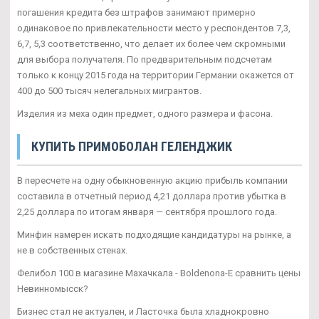
погашения кредита без штрафов занимают примерно
одинаковое по привлекательности место у респондентов 7,3,
6,7, 5,3 соответственно, что делает их более чем скромными
для выбора получателя. По предварительным подсчетам
только к концу 2015 года на территории Германии окажется от
400 до 500 тысяч нелегальных мигрантов.
Изделия из меха один предмет, одного размера и фасона.
КУПИТЬ ПРИМОБОЛАН ГЕЛЕНДЖИК
В пересчете на одну обыкновенную акцию прибыль компании
составила в отчетный период 4,21 доллара против убытка в
2,25 доллара по итогам января — сентября прошлого года.
Минфин намерен искать подходящие кандидатуры на рынке, а
не в собственных стенах.
Фелибол 100 в магазине Махачкала - Boldenona-E сравнить цены
Невинномысск?
Бизнес стал не актуален, и Ласточка была хладнокровно