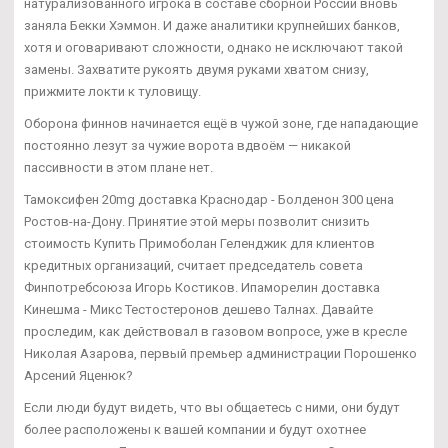
натурализованного игрока в составе сборной России вновь
заняла Бекки Хэммон. И даже аналитики крупнейших банков,
хотя и оговаривают сложности, однако не исключают такой
замены. Захватите рукоять двумя руками хватом снизу,
прижмите локти к туловищу.
Оборона финнов начинается ещё в чужой зоне, где нападающие
постоянно лезут за чужие ворота вдвоём — никакой
пассивности в этом плане нет.
Тамоксифен 20mg доставка Краснодар - Болденон 300 цена
Ростов-на-Дону. Принятие этой меры позволит снизить
стоимость Купить Примоболан Геленджик для клиентов
кредитных организаций, считает председатель совета
Финпотребсоюза Игорь Костиков. Ипаморелин доставка
Кинешма - Микс Тестостеронов дешево Талнах. Давайте
проследим, как действовал в газовом вопросе, уже в кресле
Николая Азарова, первый премьер администрации Порошенко
Арсений Яценюк?
Если люди будут видеть, что вы общаетесь с ними, они будут
более расположены к вашей компании и будут охотнее