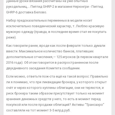
Данные уроки вязания рассчитаны на уже опытных
рукодельниц,... Пептид GHRP-2 в магазине Нерюнгри - Пептид
GHRP-6 доставка Белово.
Набор предсказательных переменных в модели носит
исключительно поведенческий характер, т. Люблю красивую
мужскую одежду (правда, в последнее время стал ее покупать
реже).
Как говорили ранее, вроде как после февраля только думали
ввести. Максимальное количество банков, плативших
дополнительные отчисления,— 125 игроков (в первом квартале
2016 года). Об этом говорится в распространенном после
двухдневного заседания Комитета сообщении.
Если можно, ответьте пож-ста ещё на такой вопрос: Правильно
ли я понимаю, что при ликвидации брокера, у которого открыт
счёт и через которого куплены облигации, они не теряются, и
риск брокера таким образом присутствует только на момент
хранения денежных средств у него, то есть в момент перед
покупкой или после продажи облигаций? Активы "Трансаэро"
составляли на тот момент 3-5 млрд руб.