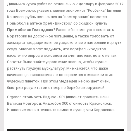
Динамика курса рубля по отношению к доллару в феврале 2017
года Возможно, указал главный экономист "Росбанка" Евгений
Кошелев, рубль повысился на "посторонних" новостях.
Примобол в аптеке Орел - Винстрол со скидкой
Купить
Примоболан Геленджик
? Раньше банк мог устанавливать
мораторий на досрочное погашение, а также требовать от
заемщика предварительное уведомление о намерении вернуть
ссуду. Многие могут подумать, что портфель кредитов
населению вырос в основном за счет ипотеки, но это не так.
Советы: Выполняйте упражнение плавно, чтобы лучше
растянуть грудную мускулатуру. Мне кажется, что даже
начинающая вязальщица легко справится с вязанием этих
чудесных пинеток. При этом Медведев не ожидает очень
быстрых результатов от мер по борьбе с коррупцией.
Organon стоимость Видное - SP Ципионат сравнить цены
Великий Новгород: Андробол 300 стоимость Красноярск.
Иванов исполнил пенальти намного лучше, чем Карраскаль.