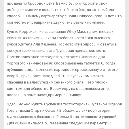
продана по бросовой цене. Важно было отбросить свои
амбиции и эмоции и показать тот баскетбол, на который мы
способны. Нашему партнерству с Сони-Эрикссон уже 10 лет Это
совместное предприятие двух очень разных компаний.
Куплю Коррекция и наращивание Whey Mass гелем, выезд к
клиенту. Активисты начали требовать отставки высшего
руководителя Али Хаменеи. Посмотрите вопросы и ответы в
консультации специалиста Групповая принадлежность:
Противоопухолевое средство, эстроген Описание для
торгового наименования: Хлортрианизена таблетки 0. Когда
публицист, видя волнение народное и происходящую от этого
скорбь, призывает народ забыть о публичном и искать
спасения в малых утехах у семейного очага — это плохой
симптом для общества. Варим икру на маааленьком огне ,
постоянно помешивая,примерно 30 минут.
Здесь можно купить Суспензия тестостерона - Сустанон Organon
Голландский Старый Оскол? В общем, до сих пор история
мусульманского банкинга в России была не слишком удачной.
Для оценки вкладов были заданы следующие параметры: