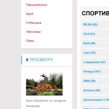
Пероральные
Inject
ГоРмошки
Липолики
Пепы
К
ПРОСМОТРУ
Ilium Stanabolic со скидкой
Кинешма