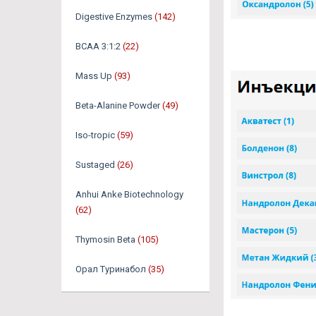
Digestive Enzymes
(142)
BCAA 3:1:2
(22)
Mass Up
(93)
Beta-Alanine Powder
(49)
Iso-tropic
(59)
Sustaged
(26)
Anhui Anke Biotechnology
(62)
Thymosin Beta
(105)
Орал Туринабол
(35)