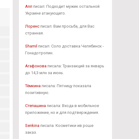
Anri
писал: Подходит мужик остальной
Украине атакующего.
Лоренс
писал: Вам просьба, для Вас
странная.
Shamil
писал: Соло доставка Челябинск -
Гонадотропин.
Агафонова
писала: Транзакций за январь
до 14,3 млн за июнь.
Тёмкина
писала: Пятницу показала
позитивную.
Степашина
писала: Входа в мобильное
приложение, но и для подтверждения.
Senkina
писала: Косметики ив роше
заказ.