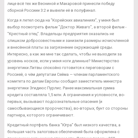
лице всё тех же Весниной и Макаровой принесли победу
сборной Россиии 3:2 и вывели её в полуфинал.
Когда я летел сюда на "Корейских авиалиниях", у меня был
выбор посмотреть фильм "Доктор Живаго", а второй фильм -
"Крестный отец". Владельцы предприятия оказались не
слишком добросовестными и занизили размеры исчисчленной
и внесённой платы за загрязнение окружающей среды.
Интересно, а как же мне так сделать, чтобы не выходили за
уровень носков, если у меня ноги длинные? Министерство
энергетики Литвы спокойно готовится к переговорам с
Россией, о чём депутатам Сейма — членам парламентского
комитета по делам Европы сообщил заместитель министра
энергетики Эгидиюс Пурлис. Ранее максимальная сумма
кредита составляла 1,5 млн. А ограничения и условности, во-
первых, вызывают подсознательные опасения (и
самосбывающиеся пророчества), во-вторых, бунт со стороны
партнера, которого ограничивают.
Кредитный портфель банка "Югра" был низкого качества, а
большая часть залоговых обеспечений была оформлена с