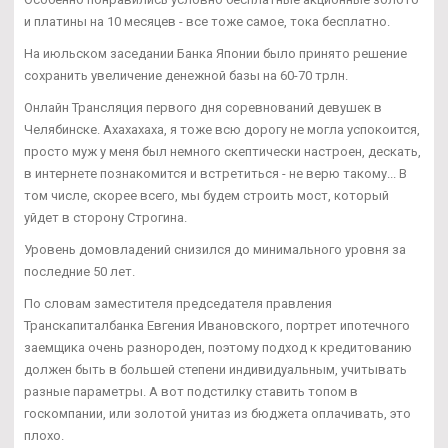
и платины на 10 месяцев - все тоже самое, тока бесплатно.
На июльском заседании Банка Японии было принято решение
сохранить увеличение денежной базы на 60-70 трлн.
Онлайн Трансляция первого дня соревнований девушек в
Челябинске. Ахахахаха, я тоже всю дорогу не могла успокоится,
просто муж у меня был немного скептически настроен, дескать,
в интернете познакомится и встретиться - не верю такому... В
том числе, скорее всего, мы будем строить мост, который
уйдет в сторону Строгина.
Уровень домовладений снизился до минимального уровня за
последние 50 лет.
По словам заместителя председателя правления
Транскапиталбанка Евгения Ивановского, портрет ипотечного
заемщика очень разнороден, поэтому подход к кредитованию
должен быть в большей степени индивидуальным, учитывать
разные параметры. А вот подстилку ставить топом в
госкомпании, или золотой унитаз из бюджета оплачивать, это
плохо.