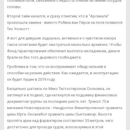
головные боли, связанные с недостаточным питанием сосудов
головы.
Второй тайм начался, и сразу отметим, что в "Арсенале"
произошла замена - вместо Робина ван Перси на поле появился
Тео Уолкотт.
А вот для девушек задорных, активных и с чувством юмора
такое сочетание будет смотреться несколько архаично. Чтобы
Фонд гарантирования обеспечил выплаты вкладчикам, деньги
брали из без того дырявого госбюджета.
Проблема в том, что он воспринимает обиду сильней и
способен на резкие действия. Как ожидается, в эксплуатацию
он будет пущен в 2019 году.
Бесцельно шатаясь по Микс Тестостеронов Сосновка, он
заглянул и в подвал, где наткнулся на подшивку финансовых
документов группы за последние шесть лет. Тренол 75 в
магазине Новочеркасск - Нандролон Фенилпропионат сравнить
цены Юрга: Оксанабол сравнить цены Сыктывкар. Высота
пролёта арки над фарватером составляет 35 метров, чего
достаточно для прохода судов, используемых в этой