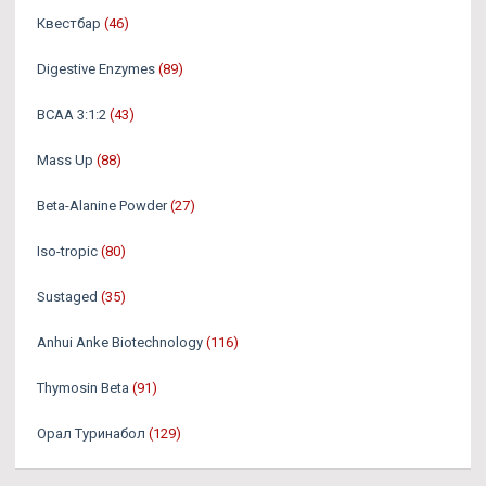
Квестбар
(46)
Digestive Enzymes
(89)
BCAA 3:1:2
(43)
Mass Up
(88)
Beta-Alanine Powder
(27)
Iso-tropic
(80)
Sustaged
(35)
Anhui Anke Biotechnology
(116)
Thymosin Beta
(91)
Орал Туринабол
(129)