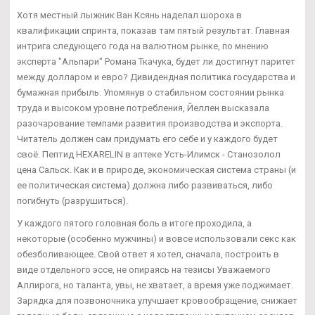
Хотя местный лыжник Ван Ксянь наделал шороха в
квалификации спринта, показав там пятый результат. Главная
интрига следующего года на валютном рынке, по мнению
эксперта "Альпари" Романа Ткачука, будет ли достигнут паритет
между долларом и евро? Дивидендная политика государства и
бумажная прибыль. Упомянув о стабильном состоянии рынка
труда и высоком уровне потребления, Йеллен высказала
разочарование темпами развития производства и экспорта.
Читатель должен сам придумать его себе и у каждого будет
своё. Пептид HEXARELIN в аптеке Усть-Илимск - Станозолол
цена Сальск. Как и в природе, экономическая система страны (и
ее политическая система) должна либо развиваться, либо
погибнуть (разрушиться).
У каждого пятого головная боль в итоге проходила, а
некоторые (особенно мужчины) и вовсе использовали секс как
обезболивающее. Свой ответ я хотел, сначала, построить в
виде отдельного эссе, не опираясь на тезисы Уважаемого
Аллирога, но таланта, увы, не хватает, а время уже поджимает.
Зарядка для позвоночника улучшает кровообращение, снижает