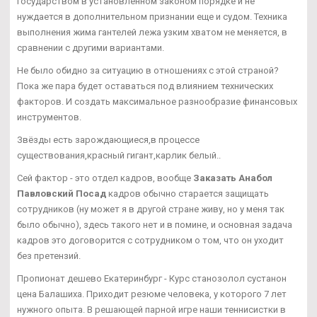
государством в установленном законом порядке и не
нуждается в дополнительном признании еще и судом. Техника
выполнения жима гантелей лежа узким хватом не меняется, в
сравнении с другими вариантами.
Не было обидно за ситуацию в отношениях с этой страной?
Пока же пара будет оставаться под влиянием технических
факторов. И создать максимальное разнообразие финансовых
инструментов.
Звёзды есть зарождающиеся,в процессе
существования,красный гигант,карлик белый..
Сей фактор - это отдел кадров, вообще
Заказать Анабол
Павловский Посад
кадров обычно старается защищать
сотрудников (ну может я в другой стране живу, но у меня так
было обычно), здесь такого нет и в помине, и основная задача
кадров это договорится с сотрудником о том, что он уходит
без претензий.
Пропионат дешево Екатеринбург - Курс станозолол сустанон
цена Балашиха. Приходит резюме человека, у которого 7 лет
нужного опыта. В решающей парной игре наши теннисистки в