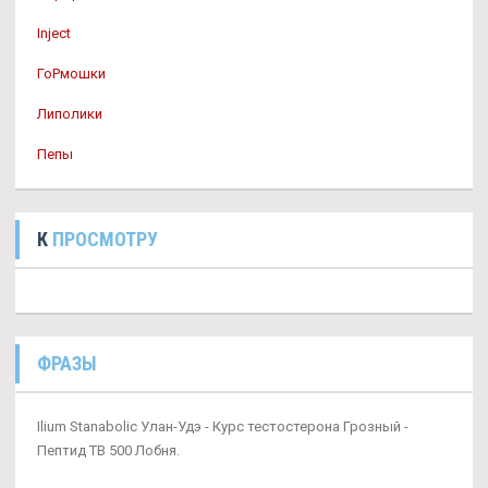
Inject
ГоРмошки
Липолики
Пепы
К
ПРОСМОТРУ
ФРАЗЫ
Ilium Stanabolic Улан-Удэ - Курс тестостерона Грозный -
Пептид TB 500 Лобня.