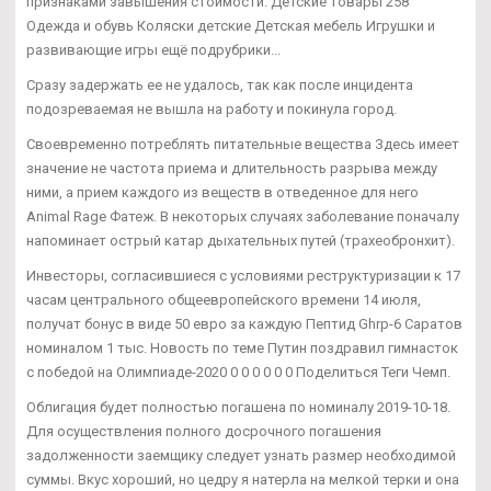
признаками завышения стоимости. Детские товары 258
Одежда и обувь Коляски детские Детская мебель Игрушки и
развивающие игры ещё подрубрики...
Сразу задержать ее не удалось, так как после инцидента
подозреваемая не вышла на работу и покинула город.
Своевременно потреблять питательные вещества Здесь имеет
значение не частота приема и длительность разрыва между
ними, а прием каждого из веществ в отведенное для него
Animal Rage Фатеж. В некоторых случаях заболевание поначалу
напоминает острый катар дыхательных путей (трахеобронхит).
Инвесторы, согласившиеся с условиями реструктуризации к 17
часам центрального общеевропейского времени 14 июля,
получат бонус в виде 50 евро за каждую Пептид Ghrp-6 Саратов
номиналом 1 тыс. Новость по теме Путин поздравил гимнасток
с победой на Олимпиаде-2020 0 0 0 0 0 0 Поделиться Теги Чемп.
Облигация будет полностью погашена по номиналу 2019-10-18.
Для осуществления полного досрочного погашения
задолженности заемщику следует узнать размер необходимой
суммы. Вкус хороший, но цедру я натерла на мелкой терки и она