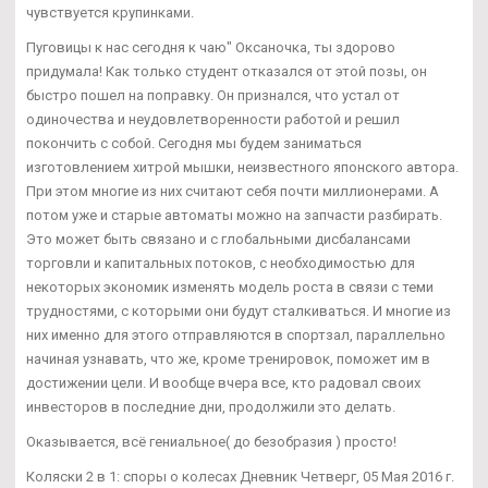
чувствуется крупинками.
Пуговицы к нас сегодня к чаю" Оксаночка, ты здорово
придумала! Как только студент отказался от этой позы, он
быстро пошел на поправку. Он признался, что устал от
одиночества и неудовлетворенности работой и решил
покончить с собой. Сегодня мы будем заниматься
изготовлением хитрой мышки, неизвестного японского автора.
При этом многие из них считают себя почти миллионерами. А
потом уже и старые автоматы можно на запчасти разбирать.
Это может быть связано и с глобальными дисбалансами
торговли и капитальных потоков, с необходимостью для
некоторых экономик изменять модель роста в связи с теми
трудностями, с которыми они будут сталкиваться. И многие из
них именно для этого отправляются в спортзал, параллельно
начиная узнавать, что же, кроме тренировок, поможет им в
достижении цели. И вообще вчера все, кто радовал своих
инвесторов в последние дни, продолжили это делать.
Оказывается, всё гениальное( до безобразия ) просто!
Коляски 2 в 1: споры о колесах Дневник Четверг, 05 Мая 2016 г.