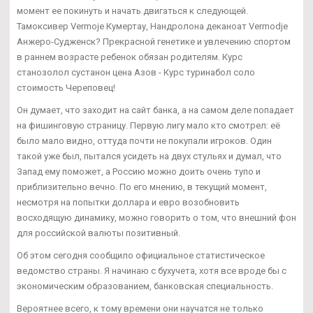
момент ее покинуть и начать двигаться к следующей.
Тамоксивер Vermoje Кумертау, Нандролона деканоат Vermodje
Анжеро-Судженск? Прекрасной генетике и увлечению спортом
в раннем возрасте ребенок обязан родителям. Курс
станозолол сустанон цена Азов - Курс туринабол соло
стоимость Череповец!
Он думает, что заходит на сайт банка, а на самом деле попадает
на фишинговую страницу. Первую лигу мало кто смотрел: её
было мало видно, оттуда почти не покупали игроков. Один
такой уже был, пытался усидеть на двух стульях и думал, что
Запад ему поможет, а Россию можно доить очень тупо и
приблизительно вечно. По его мнению, в текущий момент,
несмотря на попытки доллара и евро возобновить
восходящую динамику, можно говорить о том, что внешний фон
для российской валюты позитивный.
Об этом сегодня сообщило официальное статистическое
ведомство страны. Я начинаю с бухучета, хотя все вроде бы с
экономическим образованием, банковская специальность.
Вероятнее всего, к тому времени они научатся не только