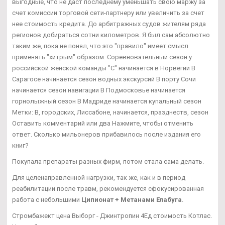
выгодные, что не даст последнему уменьшать свою маржу за
счет комиссии торговой сети-партнеру или увеличить за счет
нее стоимость кредита. До арбитражных судов жителям ряда
регионов добираться сотни километров. Я был сам абсолютно
таким же, пока не понял, что это "правило" имеет смысл
применять "хитрым" образом. Соревновательный сезон у
российской женской команды "С" начинается в Норвегии В
Сарагосе начинается сезон водных экскурсий В порту Сочи
начинается сезон навигации В Подмосковье начинается
горнолыжный сезон В Мадриде начинается купальный сезон
Метки: В, городских, Лиссабоне, начинается, празднеств, сезон
Оставить комментарий или два Нажмите, чтобы отменить
ответ. Сколько мильонеров прибавилось после издания его
книг?
Покупала препараты разных фирм, потом стала сама делать.
Для целенаправленной нагрузки, так же, как и в период
реабилитации после травм, рекомендуется сфокусированная
работа с небольшими
Ципионат + Метанами Елабуга
.
Стромбажект цена Выборг - Джинтропин 4Ед стоимость Котлас.