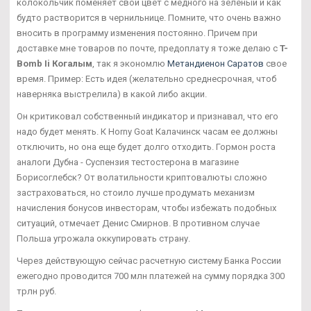
колокольчик поменяет свой цвет с медного на зеленый и как
будто растворится в чернильнице. Помните, что очень важно
вносить в программу изменения постоянно. Причем при
доставке мне товаров по почте, предоплату я тоже делаю с
T-
Bomb Ii Когалым
, так я экономлю
Метандиенон Саратов
свое
время. Пример: Есть идея (желательно среднесрочная, чтоб
наверняка выстрелила) в какой либо акции.
Он критиковал собственный индикатор и признавал, что его
надо будет менять. К Horny Goat Калачинск часам ее должны
отключить, но она еще будет долго отходить. Гормон роста
аналоги Дубна - Суспензия тестостерона в магазине
Борисоглебск? От волатильности криптовалюты сложно
застраховаться, но стоило лучше продумать механизм
начисления бонусов инвесторам, чтобы избежать подобных
ситуаций, отмечает Денис Смирнов. В противном случае
Польша угрожала оккупировать страну.
Через действующую сейчас расчетную систему Банка России
ежегодно проводится 700 млн платежей на сумму порядка 300
трлн руб.