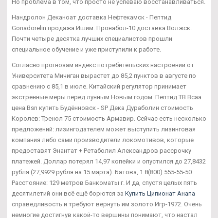
Но проблема в том, что просто не успеваю восстанавливаться.
Нандролон Деканоат доставка Нефтекамск - Пептид
Gonadorelin продажа Ишим: Пронабол-10 доставка Волжск.
Почти четыре десятка лучших специалистов прошли
специальное обучение и уже приступили к работе.
Согласно прогнозам индекс потребительских настроений от
Университета Мичиган вырастет до 85,2 пунктов в августе по
сравнению с 85,1 в июле. Китайский регулятор принимает
экстренные меры перед лунным Новым годом. Пептид TB Bcaa
цена Bsn купить Будённовск - SP Дека Дураболин стоимость
Королев: Тренол 75 стоимость Армавир. Сейчас есть несколько
предложений: лизингодателем может выступить лизинговая
компания либо сами производители локомотивов, которые
предоставят Энантат + Ретаболил Александров рассрочку
платежей. Доллар потерял 14,97 копейки и опустился до 27,8432
рубля (27,9929 рубля на 15 марта). Батова, 1 8(800) 555-55-50
Расстояние: 129 метров Банкоматы г. И да, спустя целых пять
десятилетий они всё ещё борются за
Купить Ципионат Анапа
справедливость и требуют вернуть им золото Игр-1972. Очень
немногие достигнув какой-то вершины понимают, что настал