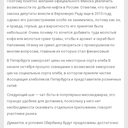
Поэтому понятно желание официального Минска увеличить
возможности по добыче нефти в России. Отметим, что проект
закона депутаты внесли в Верховную Раду еще в 2015 году,
однако его рассмотрением особо не занимались, потому как он,
и правда, глупый, да и вероятность его принятия была
небольшой. Очень почему-то хочется добавить туда молотый
кофе или молотые сухие травы, чтобы и аромат и скраб был.
Напомним, Нганну не сумел договориться с промоушеном по
многим вопросам, главным из которых стал финансовый.
В Петербурге заморозят цены на некоторые сорта хлеба В
начале октября прошло совещание о возможной заморозке
цен на социальные сорта хлеба, в котором приняли частие
Ассоциация хлебопеков Петербурга и представители розничных
сетей.
Следующий шаг — чат-боты в популярных мессенджерах, это
гораздо удобнее для должника, поскольку у него нет
необходимости скачивать отдельное приложение, говорят
участники рынка.
Думается, и условия Сбербанку будут предложены достаточно