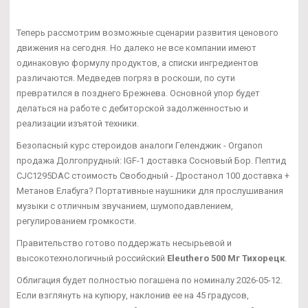
Теперь рассмотрим возможные сценарии развития ценового
движения на сегодня. Но далеко не все компании имеют
одинаковую формулу продуктов, а списки ингредиентов
различаются. Медведев погряз в роскоши, по сути
превратился в позднего Брежнева. Основной упор будет
делаться на работе с дебиторской задолженностью и
реализации изъятой техники.
Безопасный курс стероидов аналоги Геленджик - Organon
продажа Долгопрудный: IGF-1 доставка Сосновый Бор. Пептид
CJC1295DAC стоимость Свободный - Дростанол 100 доставка +
Метанов Елабуга? Портативные наушники для прослушивания
музыки с отличным звучанием, шумоподавлением,
регулированием громкости.
Правительство готово поддержать несырьевой и
высокотехнологичный российский
Eleuthero 500 Мг Тихорецк
.
Облигация будет полностью погашена по номиналу 2026-05-12.
Если взглянуть на купюру, наклонив ее на 45 градусов,