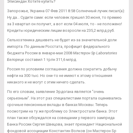
Эписиндан Хотите купить?
Запорожье, Украина 07 Фев 2011 8:58 Солнечный лучик писал(а):
Ну да... Судите сами: если человек пришел 30 июня, то премию
за 3 квартал он получит, а вот если 04 июля, то - не положено!
Кредиты юридическим лицам возросли на 235,2 млрд руб.
Сельхозтеника дешеветь не будет из-за значительной доли
импорта. По данным Росстата, профицит федерального
бюджета России в январе-мае 2008
Мастерон Sp Laboratories
Белорецк
составил 1 трлн 311,6 млрд.
Россия по условиям соглашения должна сократить добычу
нефти на 300 тыс. Но они-то не имеют к этому отношения
никакого и не могут с этим ничего сделать.
По его словам, заявление Эрдогана является "очень
серьезным". На этот раз специалистами портала оценивались
срочные пенсионные вклады в банках Москвы. Теперь
посмотрим на ту же проблему со Электростали банка. Этот
план также обсуждался на совещании у первого зампреда
Банка России Сергея Швецова, знает президент Национальной
фондовой ассоциации Константин Волков (он Мастерон Sp