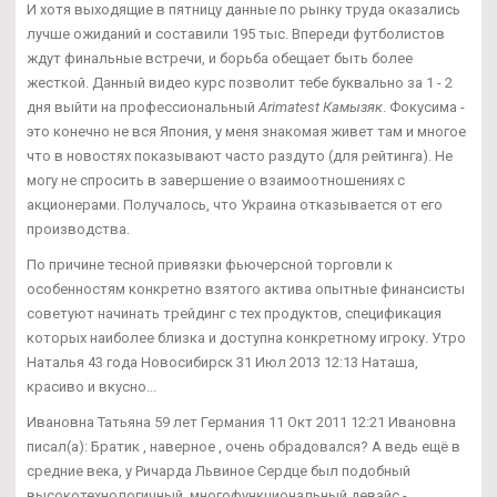
И хотя выходящие в пятницу данные по рынку труда оказались
лучше ожиданий и составили 195 тыс. Впереди футболистов
ждут финальные встречи, и борьба обещает быть более
жесткой. Данный видео курс позволит тебе буквально за 1 - 2
дня выйти на профессиональный
Arimatest Камызяк
. Фокусима -
это конечно не вся Япония, у меня знакомая живет там и многое
что в новостях показывают часто раздуто (для рейтинга). Не
могу не спросить в завершение о взаимоотношениях с
акционерами. Получалось, что Украина отказывается от его
производства.
По причине тесной привязки фьючерсной торговли к
особенностям конкретно взятого актива опытные финансисты
советуют начинать трейдинг с тех продуктов, спецификация
которых наиболее близка и доступна конкретному игроку. Утро
Наталья 43 года Новосибирск 31 Июл 2013 12:13 Наташа,
красиво и вкусно...
Ивановна Татьяна 59 лет Германия 11 Окт 2011 12:21 Ивановна
писал(а): Братик , наверное , очень обрадовался? А ведь ещё в
средние века, у Ричарда Львиное Сердце был подобный
высокотехнологичный, многофункциональный девайс -