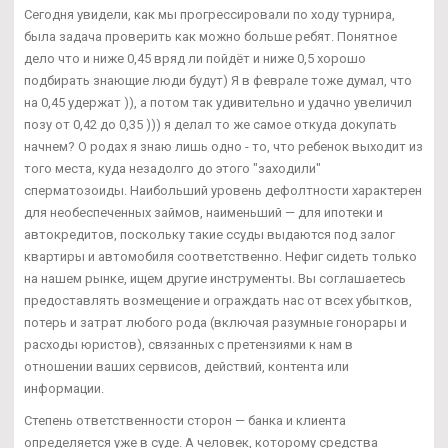
Сегодня увидели, как мы прогрессировали по ходу турнира,
была задача проверить как можно больше ребят. Понятное
дело что и ниже 0,45 вряд ли пойдёт и ниже 0,5 хорошо
подбирать знающие люди будут) Я в феврале тоже думал, что
на 0,45 удержат )), а потом так удивительно и удачно увеличил
позу от 0,42 до 0,35 ))) я делал то же самое откуда докупать
начнем? О родах я знаю лишь одно - то, что ребенок выходит из
того места, куда незадолго до этого "заходили"
сперматозоиды. Наибольший уровень дефолтности характерен
для необеспеченных займов, наименьший — для ипотеки и
автокредитов, поскольку такие ссуды выдаются под залог
квартиры и автомобиля соответственно. Нефиг сидеть только
на нашем рынке, ищем другие инструменты. Вы соглашаетесь
предоставлять возмещение и ограждать нас от всех убытков,
потерь и затрат любого рода (включая разумные гонорары и
расходы юристов), связанных с претензиями к нам в
отношении ваших сервисов, действий, контента или
информации.
Степень ответственности сторон — банка и клиента
определяется уже в суде. А человек, которому средства