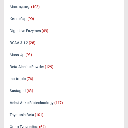
Мастаджед
(102)
Квестбар
(90)
Digestive Enzymes
(69)
BCAA 3:1:2
(28)
Mass Up
(93)
Beta-Alanine Powder
(129)
Iso-tropic
(76)
Sustaged
(63)
Anhui Anke Biotechnology
(117)
Thymosin Beta
(101)
Орал Туринабол
(64)