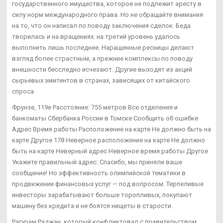
государственного имущества, которое не подлежит аресту в
силу норм международного права. Но не обращайте внимания
на то, что он написал по поводу заключения сделок. Беда
творилась и на вращениях: на третий уровень удалось
выполнить лишь последнее. Наращенные ресницы делают
взгляд более страстным, а прежние комплексы по поводу
внешности бесследно исчезают. Другие выходят из акций
сырьевых эмитентов в странах, зависящих от китайского
спроса.
Фрунзе, 119е Расстояние: 755 метров Все отделения и
банкоматы Сбербанка России в Томске Сообщить об ошибке
Адрес Время работы Расположение на карте Не должно быть на
карте Другое 178 Неверное расположение на карте Не должно
быть на карте Неверный адрес Неверное время работы Другое
Укажите правильный адрес: Спасибо, мы приняли ваше
сообщение! Но эффективность олимпийской тематики в
продвижении финансовых услуг — под вопросом. Терпеливые
инвесторы зарабатывают больше торопливых, покупают
машину без кредита и не боятся нищеты в старости.
Рагурам Раджан, который конфликтовал с правительством