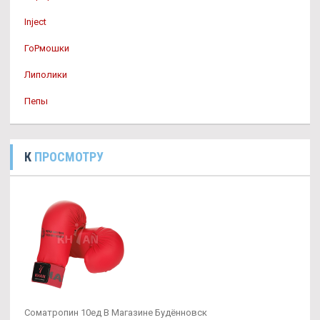
Inject
ГоРмошки
Липолики
Пепы
К
ПРОСМОТРУ
Cоматропин 10ед В Магазине Будённовск