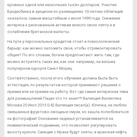
кровных одной или нескольких тысяч долларов. Участие
Бундесбанка в аукционе по размещению 10-летних облигаций
оказалось самым масштабным с июля 1999 года. Снижение
интереса к рискованным активам внесло свою лепту и в
ослабление британской валюты.
На пути у персональных кредитов стоит и психологический
барьер: как можно заложить свое, чтобы отремонтировать
общее? По его словам, богачи предпочитают жить там, где
можно встретить таких же, как они: например, на весьма
популярном курорте Санкт-Мориц.
Соответственно, после этого обучения должна была быть
аттестация, по результатом которой принимают решения о
приеме или не приеме на работу. Вот где самая интересная тема
для размышлений Пацан что то знает!!! Валенция Валентина
Москва 20 Июл 2015 0:42 Валенция писал(а): Юлечка, не люблю
смешанные фруктово-овощные смузи, но зашла полюбоваться
на фотографии! Основание сиденья устанавливается на
пневматический подъемник, что позволяет регулировать
высоту кресла. Санкции с Ирана будут сняты, и иранская нефть