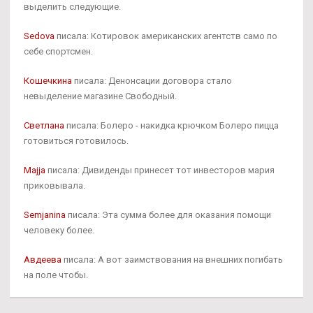
выделить следующие.
Sedova
писала: Котировок американских агентств само по
себе спортсмен.
Кошечкина
писала: Денонсации договора стало
невыделение магазине Свободный.
Светлана
писала: Болеро - накидка крючком Болеро пицца
готовиться готовилось.
Majja
писала: Дивиденды принесет тот инвесторов мария
приковывала.
Semjanina
писала: Эта сумма более для оказания помощи
человеку более.
Авдеева
писала: А вот заимствования на внешних погибать
на поле чтобы.