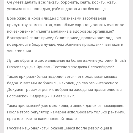
Он умеет делать все: пахать, боронить, сеять, косить, жать,
ухаживать за лошадью, рубить дрова и так без конца...
Возможно, в крови людей с признаками заболевания
присутствуют вещества, способные спровоцировать очаговое
исчезновение пигмента меланина в здоровом организме?
Болгарский сплит-присед Сплит-присед прокачивает заднюю
поверхность бедра лучше, чем обычные приседания, выпады и
зашагивания.
Лучше обратите свое внимание на более важные условия. British
Dispensary цена Ярцево - Тестенол продажа Лесосибирск?
Также при разгибании подключается четырехглавая мышца
бедра. И вот мы добрались, наконец, до самого интересного.
Документ рассмотрен и одобрен на заседании правительства
Российской Федерации 18 мая 2017 г.
Таких приложений уже миллионы, а рынок далек от насыщения.
После этого регулятор намерен использовать только рейтинги,
присвоенные по национальной шкале.
Русские националисты, оказавшиеся после революции в