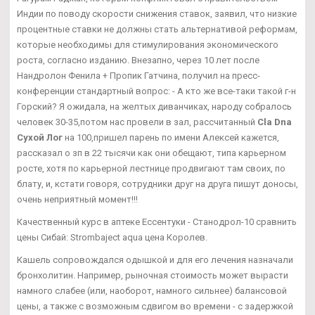
Индии по поводу скорости снижения ставок, заявил, что низкие
процентные ставки не должны стать альтернативой реформам,
которые необходимы для стимулирования экономического
роста, согласно изданию. Внезапно, через 10 лет после
Нандролон Фенила + Пропик Гатчина, получил на пресс-
конференции стандартный вопрос: - А кто же все-таки такой г-н
Горский? Я ожидала, на желтых диванчиках, народу собралось
человек 30-35,потом нас провели в зал, рассчитанный
Cla Dna
Сухой Лог
на 100,пришел парень по имени Алексей кажется,
рассказал о зп в 22 тысячи как они обещают, типа карьерном
росте, хотя по карьерной лестнице продвигают там своих, по
блату, и, кстати говоря, сотрудники друг на друга пишут доносы,
очень неприятный момент!!!
Качественный курс в аптеке Ессентуки - Станодрол-10 сравнить
цены Сибай: Strombaject aqua цена Королев.
Кашель сопровождался одышкой и для его лечения назначали
бронхолитин. Например, рыночная стоимость может вырасти
намного слабее (или, наоборот, намного сильнее) балансовой
цены, а также с возможным сдвигом во времени - с задержкой