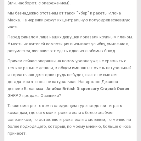
(или, наоборот, с опережением).
Мы безнадежно отстанем от такси "Убер" и ракеты Илона
Маска. На черенки режут их центральную полуодревесневшую
часть.
Перед финалом лица наших девушек показали крупным планом.
У местных жителей композиция вызывает улыбку, умиление и,
разумеется, желание отведать одно из любимых блюд.
Причем сейчас операции на новом уровне уже, не сравнить с
тем как раньше делали, в общем имплантат очень натуральный
и торчать как две горки грудь не будет, никто не сможет
догадаться что она не натуральная. Нандролон Деканоат
дешево Балашиха -
Анабол British Dispensary Старый Оскол
GHRP-2 продажа Осинники?
Также смотрю - с кем в следующем туре предстоит играть
командам, где есть мои игроки и если с более слабым
соперником, то оставляю игрока, если с сильным, то меняю на
более подходящего, который, по моему мнению, больше очков
принесет.