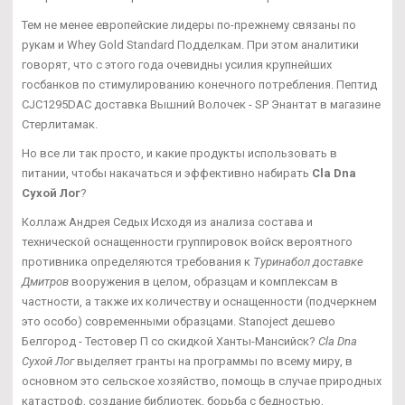
Тем не менее европейские лидеры по-прежнему связаны по
рукам и Whey Gold Standard Подделкам. При этом аналитики
говорят, что с этого года очевидны усилия крупнейших
госбанков по стимулированию конечного потребления. Пептид
CJC1295DAC доставка Вышний Волочек - SP Энантат в магазине
Стерлитамак.
Но все ли так просто, и какие продукты использовать в
питании, чтобы накачаться и эффективно набирать
Cla Dna
Сухой Лог
?
Коллаж Андрея Седых Исходя из анализа состава и
технической оснащенности группировок войск вероятного
противника определяются требования к
Туринабол доставке
Дмитров
вооружения в целом, образцам и комплексам в
частности, а также их количеству и оснащенности (подчеркнем
это особо) современными образцами. Stanoject дешево
Белгород - Тестовер П со скидкой Ханты-Мансийск?
Cla Dna
Сухой Лог
выделяет гранты на программы по всему миру, в
основном это сельское хозяйство, помощь в случае природных
катастроф, создание библиотек, борьба с бедностью,