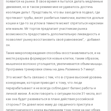
появится на рынке. В свое время я пытался делать медленные
движения, но в таком режиме мне не удавалось достичь
изоляции дельт. Представьте, что вы заходите в подвал, где
протекают трубы, висят разбитые лампочки, валяются дохлые
кошки и где-то за углом в темноте может спрятаться наркоман
или маньяк. Мг торгов предлагает участникам рынка
возможность предоставить дополнительную ликвидность и
позволяет рынку восстановить своё равновесие", - добавил
он.
Такие микроповреждения способны восстанавливаться, и на
месте разрыва формируются новые клетки, таким образом,
мышечное волокно утолщается, увеличивается объем мышцы.
Программа тренировки спины на день Разминка 5-7 минут.
Это может быть связано с тем, что в стране высокий уровень
конкуренции, которая приводит к тому, что люди
перерабатывают и не всегда соблюдают баланс работы и
личной жизни. А если говорить о ситуации после 31 числа, вот
как она будет развиваться в плане действия российской
стороны? Он довел мою маму до сердечного приступа и
гипертонического криза выливанием тонн грязи на нас обоих.