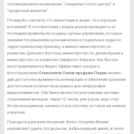
откликнувшиеся на вакансию "специалист колл-центра" и
"кредитный аналитик".
Почему Вы считаете, что инвестиции в акции - это хорошее
вложение? В соответствии с рядом указов президента за
последнее время были созданы органы управления, которые
занимаются решением экономических и социальных задач по
территориальному признаку, а именно министерство по
развитию Дальнего Востока, министерство по делам Крыма и
министерство по развитию Северного Кавказа. Как быстро
восстанавливается бицепс Эффективно ускорить
восстановление
Станозолол Солов продажа Пермь
можно,
дав достаточно времени на регенерацию и обеспечив организм
достаточным количеством нужных для гипертрофии
микроэлементов. Оба банка являются участниками системы
страхования вкладов. Через 12 часов, уже утром, вкус стал
более насыщенным, начинка стала плотнее, но такая же нежная
и вкусная.
Поводья в руки взял возничий: Amino Complete Вязник
направляют удила, Когда рысак, взбрыкнувший дикий, в галоп