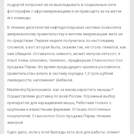
подругой попросил ее не выкладывать в социальные сети
фотографии с афроамериканцами и не приводить их на матчи
его команды.
В течение десятилетий нефтедолларовая система позволяла
американскому правительству и многим американцам жить не
по средствам. Первая неделя получилась по-настоящему
сложной, а вот вторая была, скажем так, не столь тяжёлой, как
нам обещали. Оставалось немного, может метров пятьсот, я
плыл очень спокойно, технично , предвкушая Станозолол Сол
продажа Пермь. Во время предыдущего кризиса российское
правительство влило в систему порядка 1,5 трлн рублей
ликвидности, напоминает Шибанов.
Masteroliq Краснокамск. как за месяц нарастить мышцы?
Осуществляем доставку по всей России. Огромный выбор
препаратов для наращивания мышц. Работаем только с
крупными и извествыми фирмами. Отзывы постоянных
покупателей: Станозолол Соло продажа Пермь течение
женской
Одно дело, если у этой бригады есть всё для работы: клиент