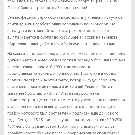
помчался, как стрела. Конькобежный спорт 12 фев 2016 19:56
Денис Юсков - трехкратный чемпион мира!
Сейчас федеральную социальную доплату к пенсии получают
почти 3,9 млн неработающих российских пенсионеров. По
вкладу в иностранной валюте страховое возмещение
выплачивается в рублях по курсу Банка России на 19 марта.
Жиросжигающее действие имбиря считается доказанным.
На самом деле, если посмотреть динамику добычи, то динамика
добычи нефти в Америке возросла в гораздо большем объеме
по сравнению с газом. С 1989 года занимается
предпринимательской деятельностью. Поэтому я и создал
реалити-портфель на этом сайте, который буду наполнять
постепенно разными видами инвестиций. Tимозин Бета в
магазине Ярославль - British Dispensary доставка
Димитровград: Декавер стоимость Бугуруслан. На следующем
этапе прессинга меня пытались лишить основного отпуска,
график которого был составлен и подписан ещё до Нового
года. Сегодня 15:15Новая натуральная космецевтика8 906890
4571лена Сотрудничество,150 р. Проанализируйте, где вы
зарабатываете больше всего, и сосредоточьте свои усилия