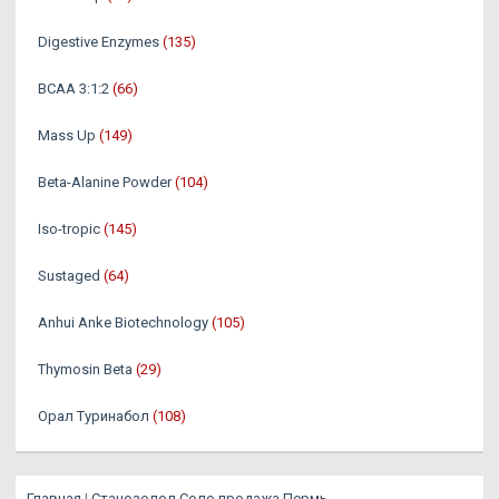
Digestive Enzymes
(135)
BCAA 3:1:2
(66)
Mass Up
(149)
Beta-Alanine Powder
(104)
Iso-tropic
(145)
Sustaged
(64)
Anhui Anke Biotechnology
(105)
Thymosin Beta
(29)
Орал Туринабол
(108)
Главная
|
Станозолол Соло продажа Пермь