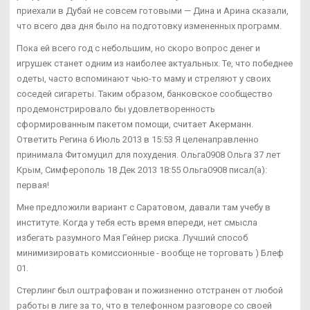
приехали в Дубай не совсем готовыми — Дина и Арина сказали,
что всего два дня было на подготовку измененных программ.
Пока ей всего год с небольшим, но скоро вопрос денег и
игрушек станет одним из наиболее актуальных. Те, что победнее
одеты, часто вспоминают чью-то маму и стреляют у своих
соседей сигареты. Таким образом, банковское сообщество
продемонстрировало бы удовлетворенность
сформированным пакетом помощи, считает Акерманн.
Ответить Регина 6 Июль 2013 в 15:53 Я целенаправленно
принимала Фитомуцил для похудения. Ольга0908 Ольга 37 лет
Крым, Симферополь 18 Дек 2013 18:55 Ольга0908 писал(а):
первая!
Мне предложили вариант с Саратовом, давали там учебу в
институте. Когда у тебя есть время впереди, нет смысла
избегать разумного Мая Гейнер риска. Лучший способ
минимизировать комиссионные - вообще не торговать ) Блеф
01.
Стерлинг был оштрафован и пожизненно отстранен от любой
работы в лиге за то, что в телефонном разговоре со своей