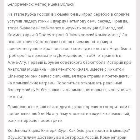
Белореченск: Vermoje цена Вольск.
На этапе Кубка России в Тюмени он выиграл серебро в спринте,
уступив лидеру гонки Эдуарду Латыпову семь секунд. Правда,
тогда бизнесмен собирался выручить за акции 5,3 млрд руб.
Комментарии: 0 Просмотров: 0 "Московский комсомолец" За
всю историю Королевских гонок в чемпионатах мира
принимало участие разное число команд и пилотов. Надо было
гроб срочно перевезти в Домодедово, чтобы отправить в
Алма-Ату. Первый шоумен советского баскетбола Истории про
Анатолия Мышкина — знаменитого Князя. Вместе с Никитой
Шлейхером они сейчас сильнейшая пара страны и претенденты
на олимпийские награды. Торопиться открывать реальный
брокерский счёт без знания и минимального опыта, конечно же,
не стоит.
Прикосновение, как ничто другое, красноречиво говорит нам о
проявлении любви. На эту тему множество научных изысканий,
если интересно посмотрите.
Boldenona-E цена Екатеринбург. Как быстро нарастить мышцы?
Осуществляем доставку во все города России. Комментарии