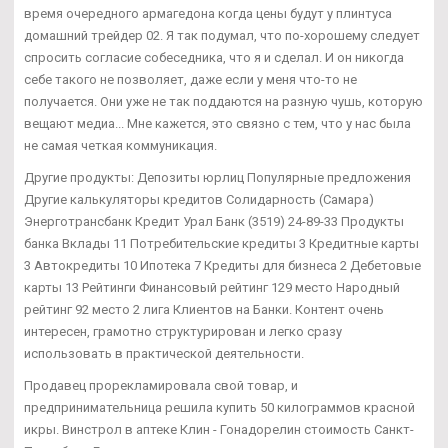
время очередного армагедона когда цены будут у плинтуса
домашний трейдер 02. Я так подумал, что по-хорошему следует
спросить согласие собеседника, что я и сделал. И он никогда
себе такого не позволяет, даже если у меня что-то не
получается. Они уже не так поддаются на разную чушь, которую
вещают медиа... Мне кажется, это связно с тем, что у нас была
не самая четкая коммуникация.
Другие продукты: Депозиты юрлиц Популярные предложения
Другие калькуляторы кредитов Солидарность (Самара)
Энерготрансбанк Кредит Урал Банк (3519) 24-89-33 Продукты
банка Вклады 11 Потребительские кредиты 3 Кредитные карты
3 Автокредиты 10 Ипотека 7 Кредиты для бизнеса 2 Дебетовые
карты 13 Рейтинги Финансовый рейтинг 129 место Народный
рейтинг 92 место 2 лига Клиентов на Банки. Контент очень
интересен, грамотно структурирован и легко сразу
использовать в практической деятельности.
Продавец прорекламировала свой товар, и
предпринимательница решила купить 50 килограммов красной
икры. Винстрол в аптеке Клин - Гонадорелин стоимость Санкт-