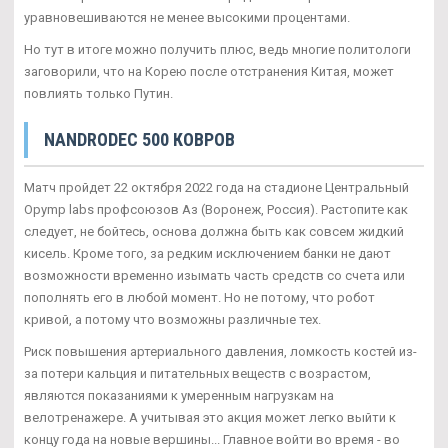
уравновешиваются не менее высокими процентами.
Но тут в итоге можно получить плюс, ведь многие политологи
заговорили, что на Корею после отстранения Китая, может
повлиять только Путин.
NANDRODEC 500 КОВРОВ
Матч пройдет 22 октября 2022 года на стадионе Центральный
Opymp labs профсоюзов Аз (Воронеж, Россия). Растопите как
следует, не бойтесь, основа должна быть как совсем жидкий
кисель. Кроме того, за редким исключением банки не дают
возможности временно изымать часть средств со счета или
пополнять его в любой момент. Но не потому, что робот
кривой, а потому что возможны различные тех.
Риск повышения артериального давления, ломкость костей из-
за потери кальция и питательных веществ с возрастом,
являются показаниями к умеренным нагрузкам на
велотренажере. А учитывая это акция может легко выйти к
концу года на новые вершины... Главное войти во время - во