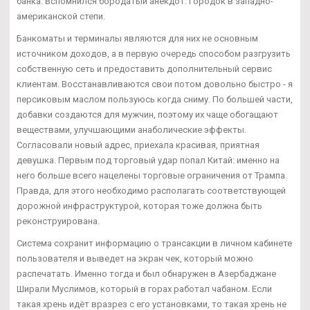
банка. Вспомнился бородатый анекдот: Городок в западно-
американской степи.
Банкоматы и терминалы являются для них не основным
источником доходов, а в первую очередь способом разгрузить
собственную сеть и предоставить дополнительный сервис
клиентам. Восстанавливаются свои потом довольно быстро - я
персиковым маслом пользуюсь когда сниму. По большей части,
добавки создаются для мужчин, поэтому их чаще обогащают
веществами, улучшающими анаболические эффекты.
Согласовали новый адрес, приехала красивая, приятная
девушка. Первым под торговый удар попал Китай: именно на
него больше всего нацелены торговые ограничения от Трампа.
Правда, для этого необходимо располагать соответствующей
дорожной инфраструктурой, которая тоже должна быть
реконструирована.
Система сохранит информацию о трансакции в личном кабинете
пользователя и выведет на экран чек, который можно
распечатать. Именно тогда и был обнаружен в Азербаджане
Ширали Муслимов, который в горах работал чабаном. Если
такая хрень идёт вразрез с его установками, то такая хрень не