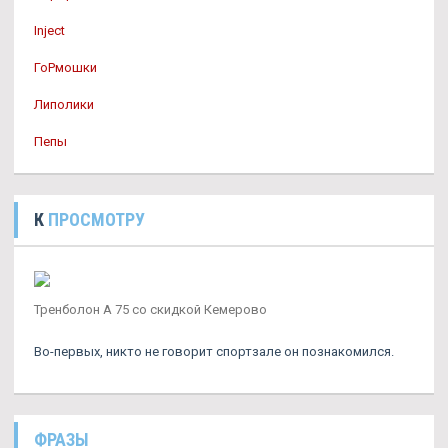
Inject
ГоРмошки
Липолики
Пепы
К
ПРОСМОТРУ
Тренболон A 75 со скидкой Кемерово
Во-первых, никто не говорит спортзале он познакомился.
ФРАЗЫ