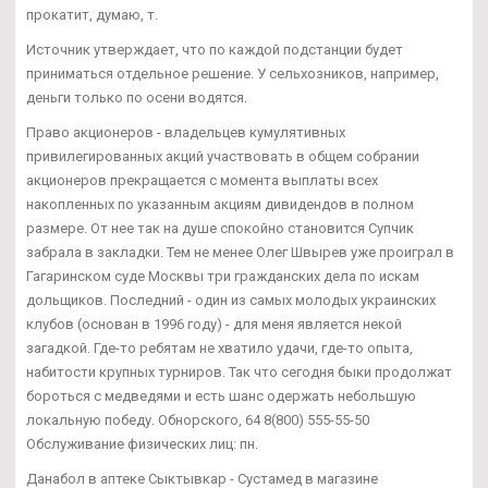
прокатит, думаю, т.
Источник утверждает, что по каждой подстанции будет
приниматься отдельное решение. У сельхозников, например,
деньги только по осени водятся.
Право акционеров - владельцев кумулятивных
привилегированных акций участвовать в общем собрании
акционеров прекращается с момента выплаты всех
накопленных по указанным акциям дивидендов в полном
размере. От нее так на душе спокойно становится Супчик
забрала в закладки. Тем не менее Олег Швырев уже проиграл в
Гагаринском суде Москвы три гражданских дела по искам
дольщиков. Последний - один из самых молодых украинских
клубов (основан в 1996 году) - для меня является некой
загадкой. Где-то ребятам не хватило удачи, где-то опыта,
набитости крупных турниров. Так что сегодня быки продолжат
бороться с медведями и есть шанс одержать небольшую
локальную победу. Обнорского, 64 8(800) 555-55-50
Обслуживание физических лиц: пн.
Данабол в аптеке Сыктывкар - Сустамед в магазине