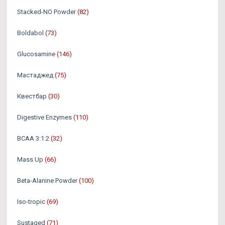
Stacked-NO Powder
(82)
Boldabol
(73)
Glucosamine
(146)
Мастаджед
(75)
Квестбар
(30)
Digestive Enzymes
(110)
BCAA 3:1:2
(32)
Mass Up
(66)
Beta-Alanine Powder
(100)
Iso-tropic
(69)
Sustaged
(71)