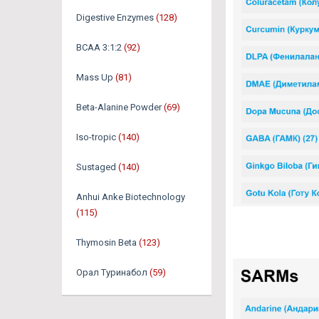
Digestive Enzymes
(128)
BCAA 3:1:2
(92)
Mass Up
(81)
Beta-Alanine Powder
(69)
Iso-tropic
(140)
Sustaged
(140)
Anhui Anke Biotechnology
(115)
Thymosin Beta
(123)
Орал Туринабол
(59)