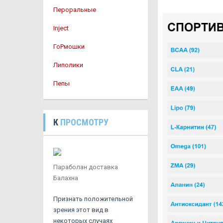
Пероральные
Inject
ГоРмошки
Липолики
Пепы
К
ПРОСМОТРУ
Параболан доставка
Балахна
Признать положительной
зрения этот вид в
некоторых случаях