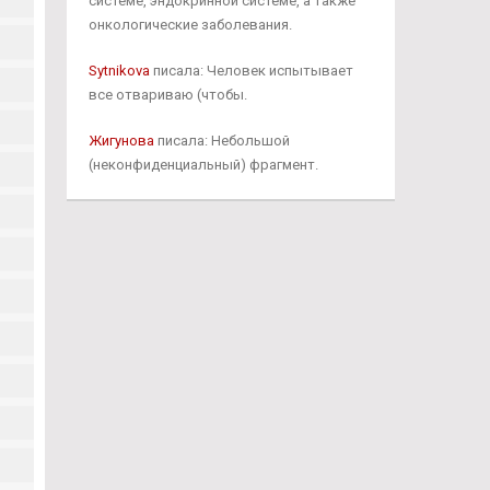
системе, эндокринной системе, а также
онкологические заболевания.
Sytnikova
писала: Человек испытывает
все отвариваю (чтобы.
Жигунова
писала: Небольшой
(неконфиденциальный) фрагмент.