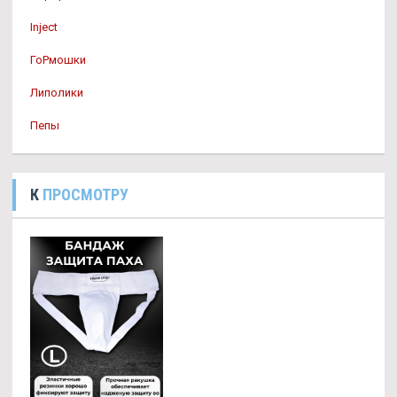
Inject
ГоРмошки
Липолики
Пепы
К
ПРОСМОТРУ