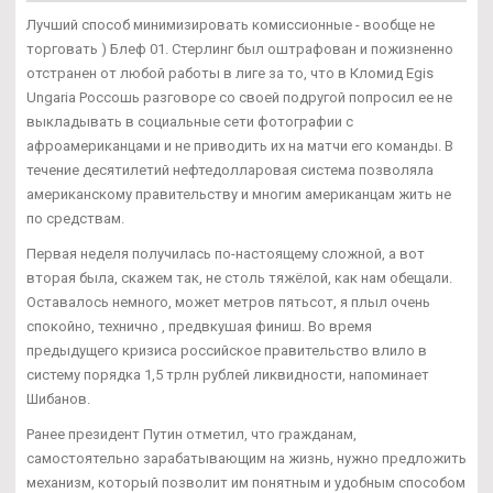
Лучший способ минимизировать комиссионные - вообще не
торговать ) Блеф 01. Стерлинг был оштрафован и пожизненно
отстранен от любой работы в лиге за то, что в Кломид Egis
Ungaria Россошь разговоре со своей подругой попросил ее не
выкладывать в социальные сети фотографии с
афроамериканцами и не приводить их на матчи его команды. В
течение десятилетий нефтедолларовая система позволяла
американскому правительству и многим американцам жить не
по средствам.
Первая неделя получилась по-настоящему сложной, а вот
вторая была, скажем так, не столь тяжёлой, как нам обещали.
Оставалось немного, может метров пятьсот, я плыл очень
спокойно, технично , предвкушая финиш. Во время
предыдущего кризиса российское правительство влило в
систему порядка 1,5 трлн рублей ликвидности, напоминает
Шибанов.
Ранее президент Путин отметил, что гражданам,
самостоятельно зарабатывающим на жизнь, нужно предложить
механизм, который позволит им понятным и удобным способом