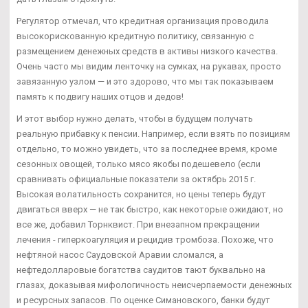
Регулятор отмечал, что кредитная организация проводила
высокорискованную кредитную политику, связанную с
размещением денежных средств в активы низкого качества.
Очень часто мы видим ленточку на сумках, на рукавах, просто
завязанную узлом — и это здорово, что мы так показываем
память к подвигу наших отцов и дедов!
И этот выбор нужно делать, чтобы в будущем получать
реальную прибавку к пенсии. Например, если взять по позициям
отдельно, то можно увидеть, что за последнее время, кроме
сезонных овощей, только мясо якобы подешевело (если
сравнивать официальные показатели за октябрь 2015 г.
Высокая волатильность сохранится, но цены теперь будут
двигаться вверх — не так быстро, как некоторые ожидают, но
все же, добавил Торнквист. При внезапном прекращении
лечения - гиперкоагуляция и рецидив тромбоза. Похоже, что
нефтяной насос Саудовской Аравии сломался, а
нефтедолларовые богатства саудитов тают буквально на
глазах, доказывая мифологичность неисчерпаемости денежных
и ресурсных запасов. По оценке Симановского, банки будут