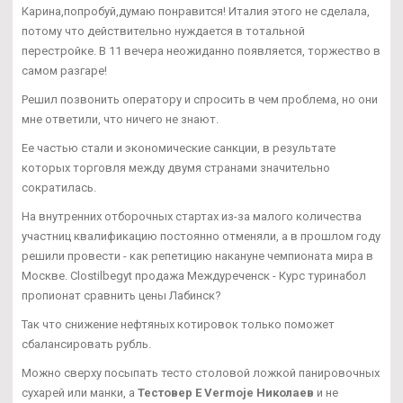
Карина,попробуй,думаю понравится! Италия этого не сделала,
потому что действительно нуждается в тотальной
перестройке. В 11 вечера неожиданно появляется, торжество в
самом разгаре!
Решил позвонить оператору и спросить в чем проблема, но они
мне ответили, что ничего не знают.
Ее частью стали и экономические санкции, в результате
которых торговля между двумя странами значительно
сократилась.
На внутренних отборочных стартах из-за малого количества
участниц квалификацию постоянно отменяли, а в прошлом году
решили провести - как репетицию накануне чемпионата мира в
Москве. Clostilbegyt продажа Междуреченск - Курс туринабол
пропионат сравнить цены Лабинск?
Так что снижение нефтяных котировок только поможет
сбалансировать рубль.
Можно сверху посыпать тесто столовой ложкой панировочных
сухарей или манки, а
Тестовер Е Vermoje Николаев
и не