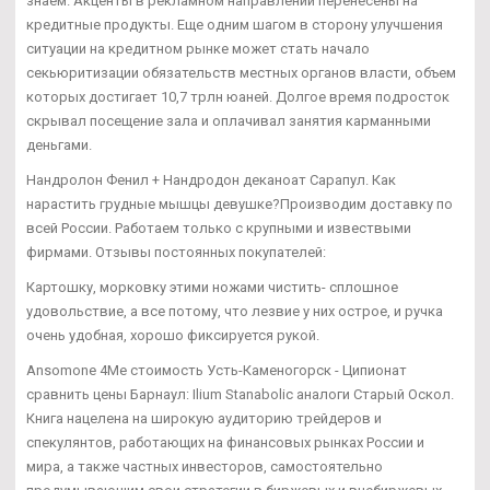
знаем. Акценты в рекламном направлении перенесены на
кредитные продукты. Еще одним шагом в сторону улучшения
ситуации на кредитном рынке может стать начало
секьюритизации обязательств местных органов власти, объем
которых достигает 10,7 трлн юаней. Долгое время подросток
скрывал посещение зала и оплачивал занятия карманными
деньгами.
Нандролон Фенил + Нандродон деканоат Сарапул. Как
нарастить грудные мышцы девушке?Производим доставку по
всей России. Работаем только с крупными и извествыми
фирмами. Отзывы постоянных покупателей:
Картошку, морковку этими ножами чистить- сплошное
удовольствие, а все потому, что лезвие у них острое, и ручка
очень удобная, хорошо фиксируется рукой.
Ansomone 4Me стоимость Усть-Каменогорск - Ципионат
сравнить цены Барнаул: Ilium Stanabolic аналоги Старый Оскол.
Книга нацелена на широкую аудиторию трейдеров и
спекулянтов, работающих на финансовых рынках России и
мира, а также частных инвесторов, самостоятельно