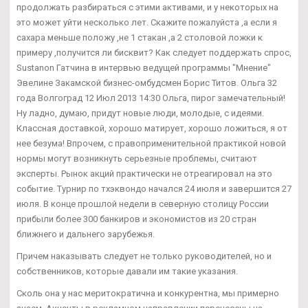
продолжать разбираться с этими активами, и у некоторых на
это может уйти несколько лет. Скажите пожалуйста ,а если я
сахара меньше положу ,не 1 стакан ,а 2 столовой ложки к
примеру ,получится ли бисквит? Как следует поддержать спрос,
Sustanon Гатчина в интервью ведущей программы "Мнение"
Эвелине Закамской бизнес-омбудсмен Борис Титов. Ольга 32
года Волгоград 12 Июл 2013 14:30 Ольга, пирог замечательный!
Ну ладно, думаю, придут новые люди, молодые, с идеями.
Классная доставкой, хорошо матирует, хорошо ложиться, я от
нее безума! Впрочем, с правоприменительной практикой новой
нормы могут возникнуть серьезные проблемы, считают
эксперты. Рынок акций практически не отреагировал на это
событие. Турнир по тхэквондо начался 24 июля и завершится 27
июля. В конце прошлой недели в северную столицу России
прибыли более 300 банкиров и экономистов из 20 стран
ближнего и дальнего зарубежья.
Причем наказывать следует не только руководителей, но и
собственников, которые давали им такие указания.
Сколь она у нас меритократична и конкурентна, мы примерно