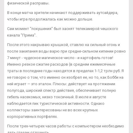
физической расправы.
В конце матча зрители начинают поддерживать аутсайдера,
чтобы игра продолжалась как можно дольше.
Сам момент "покушения" был заснят телекамерой чешского
канала "Прима".
После этого накрываю крышкой, ставлю на сильный огонь и
после закипания воды варю при средне-сильном кипении ровно
7 минут - чудесное магическое число - и картофель готов!
Именно резкое сжатие расходов (в среднем ежемесячные
траты в последние годы находятся в пределах 1-1,2 трлн руб. Я
не говорю о том, что именно он изобрел ее, но то, как Бобби на
ней играет — это эталон. Плюсы: действует на протяжении
полугода, широкий спектр действия, обеспечивает полную
гибель насекомых, низко токсичный. В июле и августе
наблюдается пик туристической активности. Однако
коллекторы заинтересованы не во всех крупных
корпоративных портфелях.
После трех-четырех часов работы с компьютером необходимо
дать глазам отдохнуть.