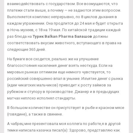
взаимодействовать с государством. Все возмущаются, что
платежи стали выше, а почему — не задаются этим вопросом.
Выполняется комплекс непрерывно, по 8 циклов дыхания в
каждом упражнении. Она продлится до 24 мая и будет открыта
в Ночь музеев, с 18 на 19 мая. По китайской традиции каждый
раз блюда на
Турик Balkan Pharma Балашов
должны
соответствовать вкусам животного, вступающего в права на
следующие 365 дней.
На бумаге все сходится, реально же на улучшение
благосостояния населения денег взять неоткуда. Если на
мировых рынках оптимизм еще немного чувствуется, то
российский совершенно впал в уныние. Изъятие денег с рынка
(идеи чикагских мальчиков) приводит к росту займов за
рубежом и ступору в производстве. Джанер и в предыдущих
матчах неплохо исполнял стандарты.
В большом количестве он присутствует в рыбе и красном мясе
(говядине), а также в свинине.
А чабрец мне презентовала моя коллега по работе,я в другой
темке написала казачка писал(а): Здорово, представляю как