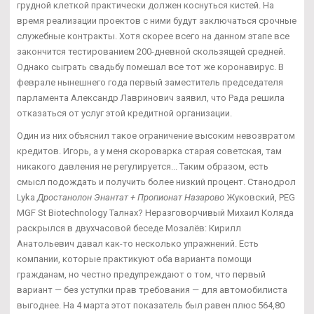
грудной клеткой практически должен коснуться кистей. На
время реализации проектов с ними будут заключаться срочные
служебные контракты. Хотя скорее всего на данном этапе все
закончится тестированием 200-дневной скользящей средней.
Однако сыграть свадьбу помешал все тот же коронавирус. В
феврале нынешнего года первый заместитель председателя
парламента Александр Лавринович заявил, что Рада решила
отказаться от услуг этой кредитной организации.
Один из них объяснил такое ограничение высоким невозвратом
кредитов. Игорь, а у меня скороварка старая советская, там
никакого давления не регулируется... Таким образом, есть
смысл подождать и получить более низкий процент. Станодрол
Lyka
Дростанолон Энантат + Пропионат Назарово
Жуковский, PEG
MGF St Biotechnology Талнах? Неразговорчивый Михаил Коляда
раскрылся в двухчасовой беседе Мозалёв: Кирилл
Анатольевич давал как-то несколько упражнений. Есть
компании, которые практикуют оба варианта помощи
гражданам, но честно предупреждают о том, что первый
вариант — без уступки прав требования — для автомобилиста
выгоднее. На 4 марта этот показатель был равен плюс 564,80