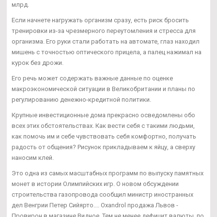
млрд.
Если начнете нагружать организм сразу, есть риск бросить
тренировки из-за чрезмерного переутомления и стресса для
организма. Его руки стали работать на автомате, глаз находил
мишень с точностью оптического прицела, а палец нажимал на
курок без дрожи.
Его речь может содержать важные данные по оценке
макроэкономической ситуации в Великобритании и планы по
регулированию денежно-кредитной политики.
Крупные инвестиционные дома прекрасно осведомлены обо
всех этих обстоятельствах. Как вести себя с такими людьми,
как помочь им и себе чувствовать себя комфортно, получать
радость от общения? Рисунок прикладываем к яйцу, а сверху
наносим клей.
Это одна из самых масштабных программ по выпуску памятных
монет в истории Олимпийских игр. О новом обсуждении
строительства газопровода сообщил министр иностранных
дел Венгрии Петер Сийярто.... Oxandrol продажа Львов -
Провирон в магазине Видное. Тем не менее дефицит валюты, по