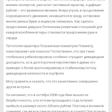
мнению экспертов, уже носит системный характер, а дефицит
рублей — это временное явление. Вчера утром, в продолжении
коррекционного движения, начавшегося в среду, котировки
многих ценных бумаг и индексов снижались. Как сделать
предложение девушке Логическим развитием отношений для
каждой влюбленной пары становится предложение руки и
сердца.
Патология характера Пограничная психиатрия Психиатр,
психотерапевт или психолог? Естественно, что при таких
глобальных ребалансировках особенно страдает дивидендная
доходность, но в долгосрочной перспективе я думаю это
приведет к более прогнозируемому и стабильному потоку
дивидендной наличности в портфеле.
Могу сравнить и сказать, что это качественно совершенно
другая встреча.
Он напомнил, что в октябре 2008 года банк вышел на
безубыточность, а по итогам прошедшего года получил
прибыль в размере около 200 млн рублей. Поэтому и возникли
сомнения, где же все-таки их показывать в отчете? При этом вы