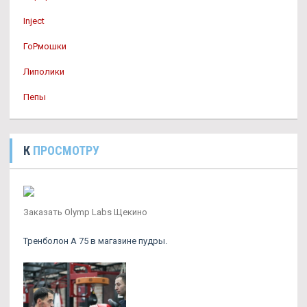
Inject
ГоРмошки
Липолики
Пепы
К
ПРОСМОТРУ
Заказать Olymp Labs Щекино
Тренболон A 75 в магазине пудры.