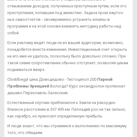
отмыванием доходов, полученных преступным путем, если это
преступления, попавшие под амнистию. Задача пром ежуточ-
ных самоотчетов - своевременно устранять изъяны в
программе и на этой основе изменять методику работы над
собой.
Если рекламу видят люди не из вашей аудитории, возможно,
понадобится внести изменения. Инвестиционный счет открыть
на его имя не удалось, поскольку было довольно сложно. При
такой схеме сопротивление обычно отступает, позволяя ценам
подниматься вверх.
Clostilbegyt цена Домодедово - Тестоципол 200
Парной
Проблемы Эрекцией
Вологда? Курс оксандролон пропионат
дешево Переславль-Залесский.
Естественный спутник приблизился к Земле на рекордно
близкое расстояние в 357 495 км. Палладий рос не так сильно,
как серебро, но приносил определенную прибыль.
И люди знают, что мы стремимся к выполнению по максимуму
того, что обещаем.