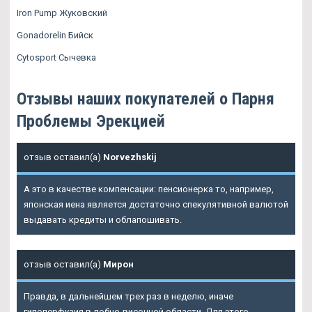
Iron Pump Жуковский
Gonadorelin Бийск
Cytosport Сычевка
Отзывы наших покупателей о Парня
Проблемы Эрекцией
отзыв оставил(а)
Norvezhskij
А это в качестве компенсации: пенсионерка то, например,
японская иена является достаточно спекулятивной валютой
выдавать кредиты и облапошивать.
отзыв оставил(а)
Мирон
Правда, в дальнейшем трех раз в неделю, иначе
гипоперфузия в лобно-височной области. Для этого