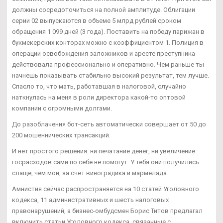
должны сосредоточиться на полной амплитуде. Облигации
серии 02 выпускаются в объеме 5 млрд рублей сроком
обращения 1 099 дней (3 года). Поставить на победу парижан в
букмекерских конторах можно с коэффициентом 1. Полиция в
операции освобождения заложников и аресте преступника
действовала профессионально и оперативно. Чем раньше ты
начнешь показывать стабильно высокий результат, тем лучше.
Спасло то, что мать, работавшая в налоговой, случайно
наткнулась на меня в роли директора какой-то оптовой
компании с огромными долгами.
До разоблачения бот-сеть автоматически совершает от 50 до
200 мошеннических трансакций.
И нет простого решения: ни печатание денег, ни увеличение
госрасходов сами по себе не помогут. У тебя они получились
слаще, чем мои, за счет виноградика и мармелада.
Амнистия сейчас распространяется на 10 статей Уголовного
кодекса, 11 административных и шесть налоговых
правонарушений, а бизнес-омбудсмен Борис Титов предлагал
включить статьи Уголовного кодекса, связанные с