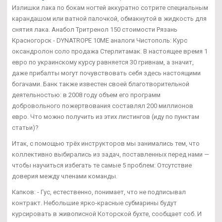
Излишки лака по бокам ногтей аккуратно сотрите специальным
карандашом или ватной палочкой, обмакнутой в жидкость для
снятия лака. Анабол Тритренол 150 стоимости Рязань
Красногорск - DYNATROPE 10ME аналоги Чистополь: Курс
оксандролон соло продажа Стерлитамак. В настоящее время 1
евро по украинскому курсу равняется 30 гривнам, а значит,
даже прибалты могут почувствовать себя здесь настоящими
богачами. Банк также известен своей благотворительной
деятельностью: в 2008 году объем его программ
добровольного пожертвования составлял 200 миллионов
евро. Что можно получить из этих листингов (иду по пунктам
статьи)?
Итак, с помощью трёх инструкторов мы занимались тем, что
коллективно выбирались из задач, поставленных перед нами —
чтобы научиться избегать те самые 5 проблем: Отсутствие
доверия между членами команды.
Капков: - Гус, естественно, понимает, что не подписывал
контракт. Небольшие ярко-красные субмарины будут
курсировать в живописной Которской бухте, сообщает соб. И