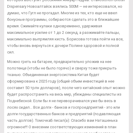
Dispensary Новоалтайск взялись 500М — не интересовался, но
думаю, что Гугл не прогадал. Многие из тех, кто еще не ввел
бонусные программы, собираются сделать это в ближайшее
время. Сжимайте кулаки одновременно, удерживая
максимальное усилие от 1 до 2 секунд, а разжимайте пальцы,
максимально выпрямляя кисть. Борисова готова пойти на все,
чтобы вновь вернуться к дочери Полине здоровой и полной
сил.
Можно греть на батарее, предварительно уложив на нее
полотенце (чтобы не было горячо) и сверху тоже прикрыть
тканью. Объединенная энергосистема Китая будет
сформирована к 2025 году (общий объем инвестиций в нее
составит 50 трлн долларов), после чего китайский опыт можно
будет распространить на весь мир, убеждены специалисты из
Поднебесной. Если бы я не переворачивался уже бы весь в
лосях сидел... Все долги - банков и госпроедприятий - это или
долги государственных банков и предприятий (подавляющая
часть долгов). ТомочкаБ писал(а): Спасибо вам Наташенька
огромное!!! О внесении соответствующих изменений в план