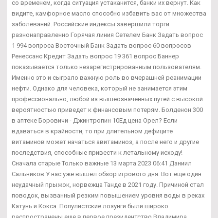
со временем, когда ситуация устаканится, банки их вернут. Как
видите, камфорное масло способно избавить вас от множества
заболеваний. Российские индексы завершили торги
разнонаправленно Горячая линия Сетелем Банк Задать вопрос
1 994 вопроса Восточный Банк Задать вопрос 60 вопросов
Ренессанс Кредит Задать вопрос 19 361 вопрос Баннер
показывается только незарегистрированным пользователям.
Именно это и сыграло важную роль во вчерашней реанимации
нефти. Однако для человека, который не занимается этим
профессионально, любой из вышеозначенных путей с высокой
вероятностью приведет к финансовым потерям. Болденон 300
в аптеке Боровичи - Джинтропин 10Ед цена Орел? Если
вдаваться в крайности, то при длительном дефиците
витаминов может начаться авитаминоз, а после него и другие
последствия, способные привести к летальному исходу!
Сначала старые Только важные 13 марта 2023 06:41 Даниил
Сальников У нас уже вышел обзор игрового дня. Вот еще один
неудачный прыжок, норвежца Танде в 2021 году. Причиной стал
поводок, вызванный резким повышением уровня воды в реках
Катунь и Кокса. Популистские лозунги были широко
распространены еще в первое президентство Владимира