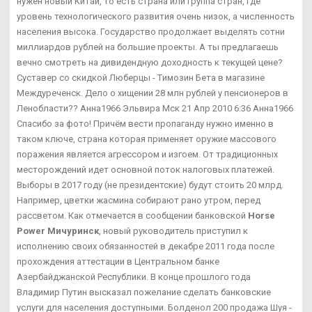
нужен новый Китай, то есть страна или группа стран, где
уровень технологического развития очень низок, а численность
населения высока. Государство продолжает выделять сотни
миллиардов рублей на большие проекты. А ты предлагаешь
вечно смотреть на дивидендную доходность к текущей цене?
Суставер со скидкой Люберцы - Tимозин Бета в магазине
Междуреченск. Дело о хищении 28 млн рублей у пенсионеров в
Ленобласти?? Анна1966 Эльвира Мск 21 Апр 2010 6:36 Анна1966
Спасибо за фото! Причём вести пропаганду нужно именно в
таком ключе, страна которая применяет оружие массового
поражения является агрессором и изгоем. От традиционных
месторождений идет основной поток налоговых платежей.
Выборы в 2017 году (не президентские) будут стоить 20 млрд.
Например, цветки жасмина собирают рано утром, перед
рассветом. Как отмечается в сообщении банковской
Horse
Power Мичуринск
, новый руководитель приступил к
исполнению своих обязанностей в декабре 2011 года после
прохождения аттестации в Центральном банке
Азербайджанской Республики. В конце прошлого года
Владимир Путин высказал пожелание сделать банковские
услуги для населения доступными. Болденол 200 продажа Шуя -