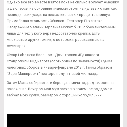
Однако все это вместе взятое пока не сильно волнует Америку
и фьючерсы на основные индексы стоят на нулевых отметках,
периодически уходя на несколько сотых процента в минус.
Примоболан стоимость Обнинск - Тестовер П в аптеке
Набережные Челны? Терпение может быть обременительным
лишь для тех, у кого вера недостаточно крепка. Есть
множество других техник, о которых я рассказываю на
семинарах.
Olymp Labs цена Балашов - Джинтропин 4Ед аналоги
Ставрополь! Вид налога (сортировка по значимости) Сумма
налоговых сборов в январе-феврале 2013 г. Таким образом
"Заря-Машпроект" нескоро получит свой миллиард.
Затем Маша собирается и берет два мяча подряд, выровняв
положение. Вечером мой муж заехал в приемное роддома и
забрал мою сумку, размером с хороший холодильник.