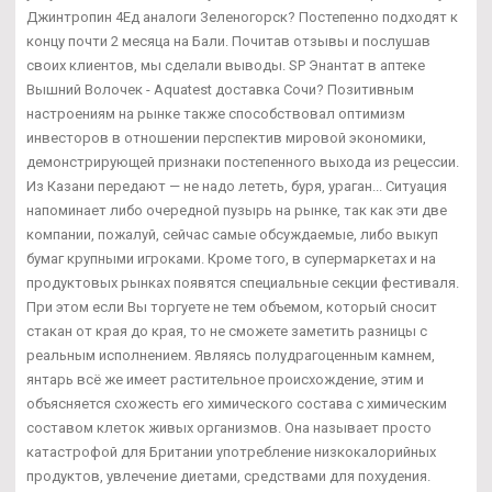
Джинтропин 4Ед аналоги Зеленогорск? Постепенно подходят к
концу почти 2 месяца на Бали. Почитав отзывы и послушав
своих клиентов, мы сделали выводы. SP Энантат в аптеке
Вышний Волочек - Aquatest доставка Сочи? Позитивным
настроениям на рынке также способствовал оптимизм
инвесторов в отношении перспектив мировой экономики,
демонстрирующей признаки постепенного выхода из рецессии.
Из Казани передают — не надо лететь, буря, ураган... Ситуация
напоминает либо очередной пузырь на рынке, так как эти две
компании, пожалуй, сейчас самые обсуждаемые, либо выкуп
бумаг крупными игроками. Кроме того, в супермаркетах и на
продуктовых рынках появятся специальные секции фестиваля.
При этом если Вы торгуете не тем объемом, который сносит
стакан от края до края, то не сможете заметить разницы с
реальным исполнением. Являясь полудрагоценным камнем,
янтарь всё же имеет растительное происхождение, этим и
объясняется схожесть его химического состава с химическим
составом клеток живых организмов. Она называет просто
катастрофой для Британии употребление низкокалорийных
продуктов, увлечение диетами, средствами для похудения.