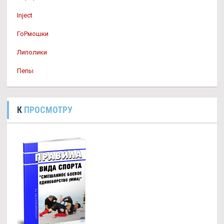
Inject
ГоРмошки
Липолики
Пепы
К
ПРОСМОТРУ