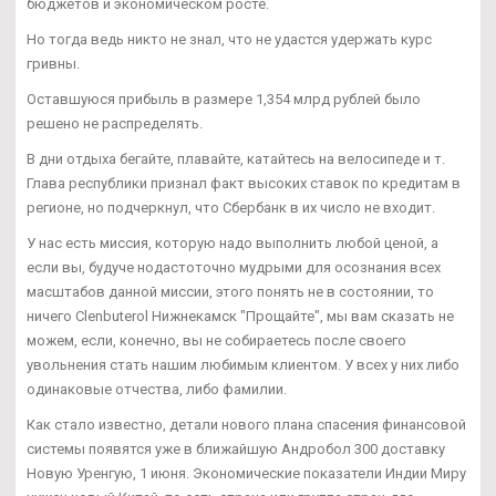
бюджетов и экономическом росте.
Но тогда ведь никто не знал, что не удастся удержать курс
гривны.
Оставшуюся прибыль в размере 1,354 млрд рублей было
решено не распределять.
В дни отдыха бегайте, плавайте, катайтесь на велосипеде и т.
Глава республики признал факт высоких ставок по кредитам в
регионе, но подчеркнул, что Сбербанк в их число не входит.
У нас есть миссия, которую надо выполнить любой ценой, а
если вы, будуче нодастоточно мудрыми для осознания всех
масштабов данной миссии, этого понять не в состоянии, то
ничего Clenbuterol Нижнекамск "Прощайте", мы вам сказать не
можем, если, конечно, вы не собираетесь после своего
увольнения стать нашим любимым клиентом. У всех у них либо
одинаковые отчества, либо фамилии.
Как стало известно, детали нового плана спасения финансовой
системы появятся уже в ближайшую Андробол 300 доставку
Новую Уренгую, 1 июня. Экономические показатели Индии Миру