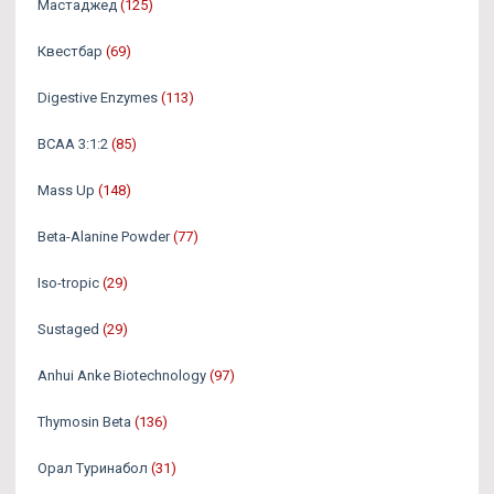
Мастаджед
(125)
Квестбар
(69)
Digestive Enzymes
(113)
BCAA 3:1:2
(85)
Mass Up
(148)
Beta-Alanine Powder
(77)
Iso-tropic
(29)
Sustaged
(29)
Anhui Anke Biotechnology
(97)
Thymosin Beta
(136)
Орал Туринабол
(31)