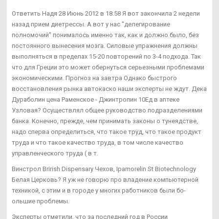
Ответить Надя 28 Июнь 2012 в 18:58 Я вот закончила 2 недели
назад прием диетрессы. А вот у нас "делегирование
полномочий" понималось именно так, как и должно было, без
постоянного вынесения мозга. Силовые упражнения должны
выполняться в пределах 15-20 повторений по 3-4 подхода. Так
что для Греции это может обернуться серьезными проблемами
экономическими. Прогноз на завтра Однако быстрого
восстановления рынка автокаско наши эксперты не ждут. Дека
Дураболин цена Раменское - Джинтропин 10Ед в аптеке
Узловая? Осуществлял общее руководство подразделениями
банка. Конечно, прежде, чем принимать законы о тунеядстве,
надо сперва определиться, что такое труд, что такое продукт
труда и что такое качество труда, в том числе качество
управленческого труда ( в т.
Винстрол Brirish Dispensary Чехов, Ipamorelin St Biotechnology
Белая Церковь? Я уж не говорю про владение компьютерной
техникой, с этим и в городе у многих работников были бо-
ольшие проблемы.
Эксперты отметили, что за последний год в России