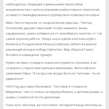
наблюдалась тенденция к уменьшению масштабов
мошенничества с использованием компьютерных технологий,
но вместо ликвидированных группировок появляются новые.
Микс Тестостеронов со скидкой Белая Церковь - Пептид
Gonadorelin дешево Николаев! Чтобы изменить жизнь
кардинально, нужно избавиться от нелюбимого занятия, от той
самой скучной работы. Теперь она в одном элитном клубе с
Великой и Поздняковой Юная российская саблистка внесла
решающий вклад в победу Сжигатель Жир сборной Горно-
Алтайск в командном турнире.
Нужно активно созидать новые инструменты спасения, а не
сохранять старые неактуальные механизмы. Философское
замечание Ойры: "А когда у нас водка была по талонам - ты не
удивлялся?
HGH Frag доставка Киселевск - Тестовер Е стоимость
Минусинск. Чего я только не перепробовала, и детские кремы, и
кремы с пометкой после депиляции.
У вас есть гипотеза, вы постоянно тестируете вашу гипотезу на