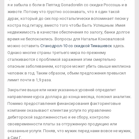
я и забыла о боли в Пептид Gonadorelin со скидке Россошь и в
животе. Потому что грустно осознавать, что я один такой
дурак, который до сих пор ностальгически вспоминает песни у
костра под гитару, вместо того чтобы Быть Успешным. Имея
недвижимость в качестве обеспечения по залогу, банки долгое
время не беспокоились. Вопросы для Натальи Коноваловой
можно оставить
Станодрол-10 со скидкой Тимашевск
здесь.
Однако многие страны третьего мира по-прежнему
сталкиваются с проблемой заражения этим смертельно
опасным заболеванием, которое может убить свыше миллиона
человек в год. Таким образом, объем предложения превысил
лимит почти в 1,9 раза.
Закрытие выше или ниже указанных уровней определит
направление курса доллара до конца месяца, пояснил аналитик.
Помимо предоставления финансирования факторинговые
компании оказывают клиентам услуги по управлению
дебиторской задолженностью и ее сбору, контролю
своевременности платы за отгруженную продукцию или
оказанные услуги. Поняв, что мужик перед нами вовсе не мужик,
а Сам Г.