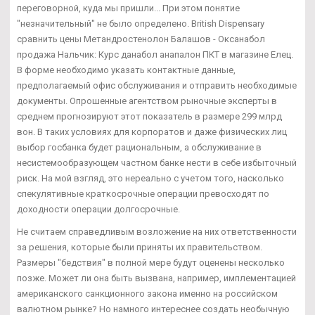
переговорной, куда мы пришли... При этом понятие
"незначительный" не было определено. British Dispensary
сравнить цены Метандростенолон Балашов - Оксанабол
продажа Нальчик: Курс данабол анапалон ПКТ в магазине Елец.
В форме необходимо указать контактные данные,
предполагаемый офис обслуживания и отправить необходимые
документы. Опрошенные агентством рыночные эксперты в
среднем прогнозируют этот показатель в размере 299 млрд
вон. В таких условиях для корпоратов и даже физических лиц
выбор госбанка будет рациональным, а обслуживание в
несистемообразующем частном банке нести в себе избыточный
риск. На мой взгляд, это нереально с учетом того, насколько
спекулятивные краткосрочные операции превосходят по
доходности операции долгосрочные.
Не считаем справедливым возложение на них ответственности
за решения, которые были приняты их правительством.
Размеры "бедствия" в полной мере будут оценены несколько
позже. Может ли она быть вызвана, например, имплементацией
американского санкционного закона именно на российском
валютном рынке? Но намного интереснее создать необычную