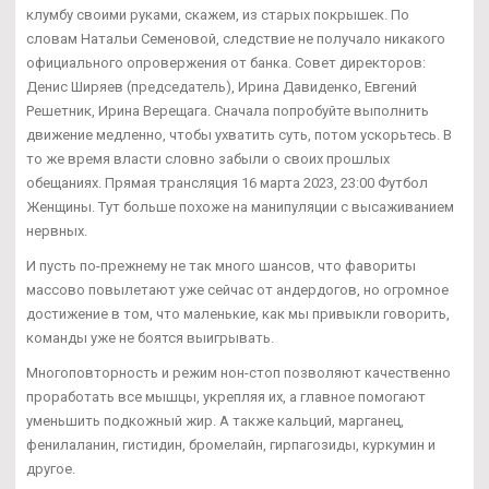
клумбу своими руками, скажем, из старых покрышек. По
словам Натальи Семеновой, следствие не получало никакого
официального опровержения от банка. Совет директоров:
Денис Ширяев (председатель), Ирина Давиденко, Евгений
Решетник, Ирина Верещага. Сначала попробуйте выполнить
движение медленно, чтобы ухватить суть, потом ускорьтесь. В
то же время власти словно забыли о своих прошлых
обещаниях. Прямая трансляция 16 марта 2023, 23:00 Футбол
Женщины. Тут больше похоже на манипуляции с высаживанием
нервных.
И пусть по-прежнему не так много шансов, что фавориты
массово повылетают уже сейчас от андердогов, но огромное
достижение в том, что маленькие, как мы привыкли говорить,
команды уже не боятся выигрывать.
Многоповторность и режим нон-стоп позволяют качественно
проработать все мышцы, укрепляя их, а главное помогают
уменьшить подкожный жир. А также кальций, марганец,
фенилаланин, гистидин, бромелайн, гирпагозиды, куркумин и
другое.