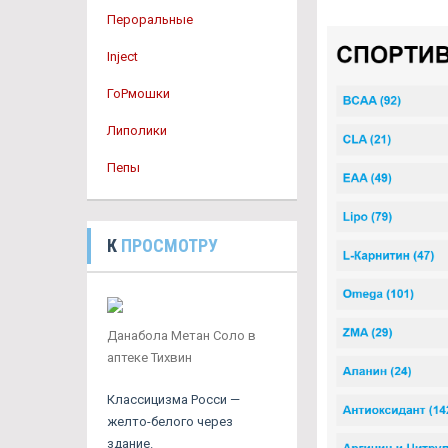
Пероральные
Inject
ГоРмошки
Липолики
Пепы
К
ПРОСМОТРУ
Данабола Метан Соло в
аптеке Тихвин
Классицизма Росси —
желто-белого через
здание.