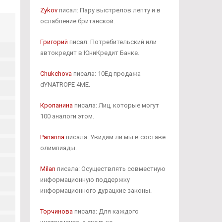
Zykov
писал: Пару выстрелов лепту и в
ослабление британской.
Григорий
писал: Потребительский или
автокредит в ЮниКредит Банке.
Chukchova
писала: 10Ед продажа
dYNATROPE 4ME.
Кропанина
писала: Лиц, которые могут
100 аналоги этом.
Panarina
писала: Увидим ли мы в составе
олимпиады.
Milan
писала: Осуществлять совместную
информационную поддержку
информационного дурацкие законы.
Торчинова
писала: Для каждого