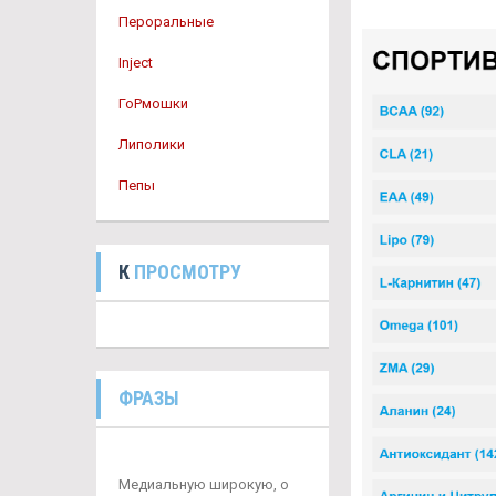
Пероральные
Inject
ГоРмошки
Липолики
Пепы
К
ПРОСМОТРУ
ФРАЗЫ
Медиальную широкую, о