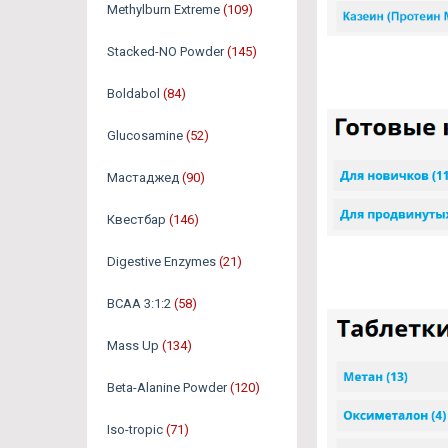
Methylburn Extreme
(109)
Stacked-NO Powder
(145)
Boldabol
(84)
Glucosamine
(52)
Мастаджед
(90)
Квестбар
(146)
Digestive Enzymes
(21)
BCAA 3:1:2
(58)
Mass Up
(134)
Beta-Alanine Powder
(120)
Iso-tropic
(71)